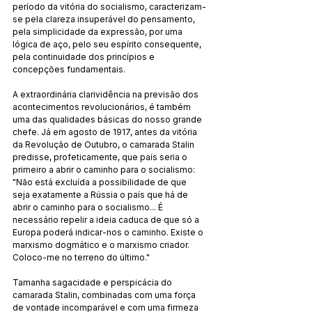
período da vitória do socialismo, caracterizam-
se pela clareza insuperável do pensamento, 
pela simplicidade da expressão, por uma 
lógica de aço, pelo seu espírito consequente, 
pela continuidade dos princípios e 
concepções fundamentais.
A extraordinária clarividência na previsão dos 
acontecimentos revolucionários, é também 
uma das qualidades básicas do nosso grande 
chefe. Já em agosto de 1917, antes da vitória 
da Revolução de Outubro, o camarada Stalin 
predisse, profeticamente, que país seria o 
primeiro a abrir o caminho para o socialismo: 
"Não está excluída a possibilidade de que 
seja exatamente a Rússia o país que há de 
abrir o caminho para o socialismo... É 
necessário repelir a ideia caduca de que só a 
Europa poderá indicar-nos o caminho. Existe o 
marxismo dogmático e o marxismo criador. 
Coloco-me no terreno do último."
Tamanha sagacidade e perspicácia do 
camarada Stalin, combinadas com uma força 
de vontade incomparável e com uma firmeza 