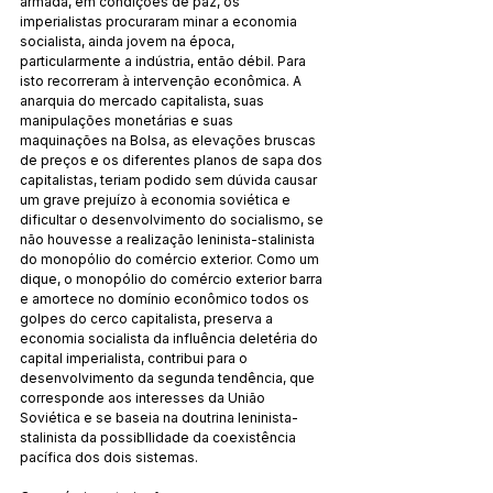
armada, em condições de paz, os 
imperialistas procuraram minar a economia 
socialista, ainda jovem na época, 
particularmente a indústria, então débil. Para 
isto recorreram à intervenção econômica. A 
anarquia do mercado capitalista, suas 
manipulações monetárias e suas 
maquinações na Bolsa, as elevações bruscas 
de preços e os diferentes planos de sapa dos 
capitalistas, teriam podido sem dúvida causar 
um grave prejuízo à economia soviética e 
dificultar o desenvolvimento do socialismo, se 
não houvesse a realização leninista-stalinista 
do monopólio do comércio exterior. Como um 
dique, o monopólio do comércio exterior barra 
e amortece no domínio econômico todos os 
golpes do cerco capitalista, preserva a 
economia socialista da influência deletéria do 
capital imperialista, contribui para o 
desenvolvimento da segunda tendência, que 
corresponde aos interesses da União 
Soviética e se baseia na doutrina leninista-
stalinista da possibllidade da coexistência 
pacífica dos dois sistemas.