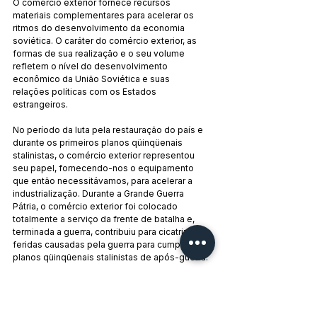
O comércio exterior fornece recursos 
materiais complementares para acelerar os 
ritmos do desenvolvimento da economia 
soviética. O caráter do comércio exterior, as 
formas de sua realização e o seu volume 
refletem o nível do desenvolvimento 
econômico da União Soviética e suas 
relações políticas com os Estados 
estrangeiros.
No período da luta pela restauração do país e 
durante os primeiros planos qüinqüenais 
stalinistas, o comércio exterior representou 
seu papel, fornecendo-nos o equipamento 
que então necessitávamos, para acelerar a 
industrialização. Durante a Grande Guerra 
Pátria, o comércio exterior foi colocado 
totalmente a serviço da frente de batalha e, 
terminada a guerra, contribuiu para cicatrizar as 
feridas causadas pela guerra para cumprir os 
planos qüinqüenais stalinistas de após-guerra.
Na nova situação internacional, depois da 
vitória da União Soviética na Guerra Pátria, 
modificou-se também o caráter do nosso 