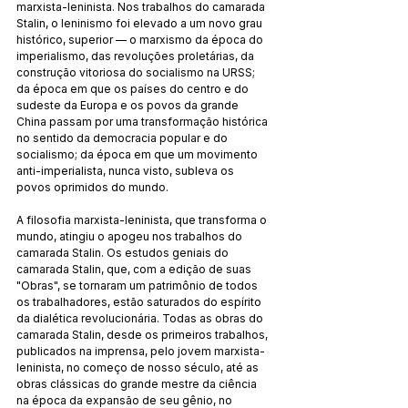
marxista-leninista. Nos trabalhos do camarada 
Stalin, o leninismo foi elevado a um novo grau 
histórico, superior — o marxismo da época do 
imperialismo, das revoluções proletárias, da 
construção vitoriosa do socialismo na URSS; 
da época em que os países do centro e do 
sudeste da Europa e os povos da grande 
China passam por uma transformação histórica 
no sentido da democracia popular e do 
socialismo; da época em que um movimento 
anti-imperialista, nunca visto, subleva os 
povos oprimidos do mundo.
A filosofia marxista-leninista, que transforma o 
mundo, atingiu o apogeu nos trabalhos do 
camarada Stalin. Os estudos geniais do 
camarada Stalin, que, com a edição de suas 
"Obras", se tornaram um patrimônio de todos 
os trabalhadores, estão saturados do espírito 
da dialética revolucionária. Todas as obras do 
camarada Stalin, desde os primeiros trabalhos, 
publicados na imprensa, pelo jovem marxista-
leninista, no começo de nosso século, até as 
obras clássicas do grande mestre da ciência 
na época da expansão de seu gênio, no 