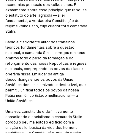
economias pessoais dos kolkozianos. É 
exatamente sobre esse princípio que repousa 
o estatuto do artél agrícola — a lei 
fundamental, a verdadeira Constituição do 
regime kolkoziano, cujo criador foi o camarada 
Stalin.
Sábio e clarividente autor dos trabalhos 
teóricos fundamentais sobre a questão 
nacional, o camarada Stalin carregou em seus 
ombros todo o peso da formação e do 
reforçamento das nossa Repúblicas e regiões 
nacionais, congregando os povos da classe 
operária russa. Em lugar da antiga 
desconfiança entre os povos da União 
Soviética domina a amizade indestrutível, que 
permitiu unificar todos os povos da nossa 
Pátria num único Estado multinacional — a 
União Soviética.
Uma vez constituído e definitivamente 
consolidado o socialismo o camarada Stalin 
coroou o seu majestoso edifício com a 
criação da lei básica da vida dos homens 
soviéticos — a Constituição, que, de direito, 