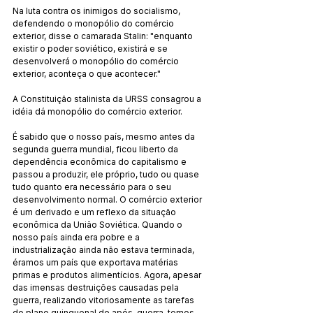
Na luta contra os inimigos do socialismo, 
defendendo o monopólio do comércio 
exterior, disse o camarada Stalin: "enquanto 
existir o poder soviético, existirá e se 
desenvolverá o monopólio do comércio 
exterior, aconteça o que acontecer."
A Constituição stalinista da URSS consagrou a 
idéia dá monopólio do comércio exterior.
É sabido que o nosso país, mesmo antes da 
segunda guerra mundial, ficou liberto da 
dependência econômica do capitalismo e 
passou a produzir, ele próprio, tudo ou quase 
tudo quanto era necessário para o seu 
desenvolvimento normal. O comércio exterior 
é um derivado e um reflexo da situação 
econômica da União Soviética. Quando o 
nosso país ainda era pobre e a 
industrialização ainda não estava terminada, 
éramos um país que exportava matérias 
primas e produtos alimentícios. Agora, apesar 
das imensas destruições causadas pela 
guerra, realizando vitoriosamente as tarefas 
do plano quinquenal de após-guerra, temos 