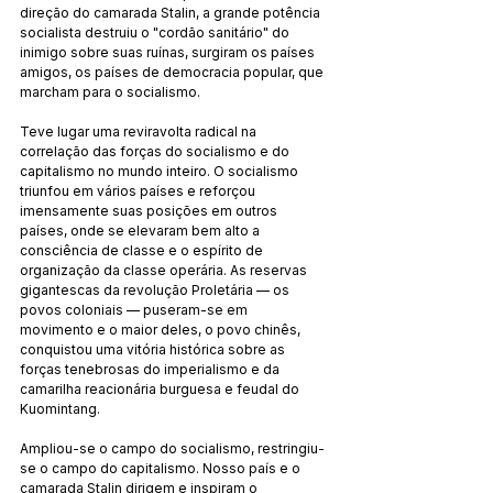
direção do camarada Stalin, a grande potência 
socialista destruiu o "cordão sanitário" do 
inimigo sobre suas ruínas, surgiram os países 
amigos, os países de democracia popular, que 
marcham para o socialismo.
Teve lugar uma reviravolta radical na 
correlação das forças do socialismo e do 
capitalismo no mundo inteiro. O socialismo 
triunfou em vários países e reforçou 
imensamente suas posições em outros 
países, onde se elevaram bem alto a 
consciência de classe e o espírito de 
organização da classe operária. As reservas 
gigantescas da revolução Proletária — os 
povos coloniais — puseram-se em 
movimento e o maior deles, o povo chinês, 
conquistou uma vitória histórica sobre as 
forças tenebrosas do imperialismo e da 
camarilha reacionária burguesa e feudal do 
Kuomintang.
Ampliou-se o campo do socialismo, restringiu-
se o campo do capitalismo. Nosso país e o 
camarada Stalin dirigem e inspiram o 