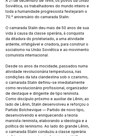
A 21 de dezembro de 1949, os povos da União 
Soviética, os trabalhadores do mundo inteiro e 
toda a humanidade progressista festejaram o 
70.° aniversário do camarada Stalin.
O camarada Stalin deu mais de 50 anos de sua 
vida à causa da classe operária, à conquista 
da ditadura do proletariado, a uma atividade 
ardente, infatigável e criadora, para construir o 
socialismo na União Soviética e ao movimento 
comunista internacional.
Desde os anos da mocidade, passados numa 
atividade revolucionária tempestuosa, nas 
condições da luta clandestina sob o czarismo, 
o camarada Stalin definiu-se imediatamente 
como revolucionário profissional, organizador 
de destaque e dirigente de tipo leninista. 
Como discípulo próximo e auxiliar de Lênin, ao 
lado de Lênin, Stalin desenvolveu e reforçou o 
Partido Bolchevique — Partido de novo tipo, 
desenvolvendo e enriquecendo a teoria 
marxista-leninista, elaborando a ideologia e a 
política do leninismo. Ao lado do grande Lênin, 
o camarada Stalin conduziu a classe operária 