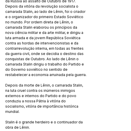
da Rússia ao assalto de Outubro de 1917. 
Depois da vitória da revolução socialista o 
camarada Stalin, ao lado de Lênin, foi o criador 
e o organizador do primeiro Estado Soviético 
no mundo. Por ordem direta de Lênin, o 
camarada Stalin elaborou os princípios da 
nova ciência militar e da arte militar, e dirigiu a 
luta armada e da jovem República Soviética 
contra as hordas de intervencionistas e da 
contrarrevolução interna, em todas as frentes 
da guerra civil, onde se decidia o destino das 
conquistas de Outubro. Ao lado de Lênin o 
camarada Stalin dirigiu o trabalho do Partido e 
do Governo soviético no sentido de 
restabelecer a economia arruinada pela guerra.
Depois da morte de Lênin, o camarada Stalin, 
na luta cruel contra os inúmeros inimigos 
externos e internos do Partido e do povo 
conduziu a nossa Pátria à vitória do 
socialismo, vitória de importância histórica 
mundial.
Stalin é o grande herdeiro e o continuador da 
obra de Lênin.