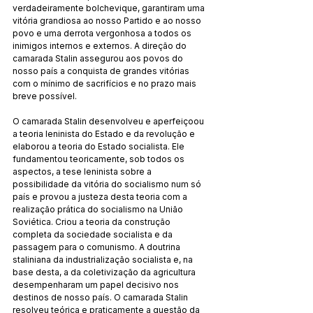
verdadeiramente bolchevique, garantiram uma 
vitória grandiosa ao nosso Partido e ao nosso 
povo e uma derrota vergonhosa a todos os 
inimigos internos e externos. A direção do 
camarada Stalin assegurou aos povos do 
nosso país a conquista de grandes vitórias 
com o mínimo de sacrifícios e no prazo mais 
breve possível.
O camarada Stalin desenvolveu e aperfeiçoou 
a teoria leninista do Estado e da revolução e 
elaborou a teoria do Estado socialista. Ele 
fundamentou teoricamente, sob todos os 
aspectos, a tese leninista sobre a 
possibilidade da vitória do socialismo num só 
país e provou a justeza desta teoria com a 
realização prática do socialismo na União 
Soviética. Criou a teoria da construção 
completa da sociedade socialista e da 
passagem para o comunismo. A doutrina 
staliniana da industrialização socialista e, na 
base desta, a da coletivização da agricultura 
desempenharam um papel decisivo nos 
destinos de nosso país. O camarada Stalin 
resolveu teórica e praticamente a questão da 