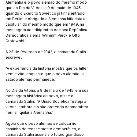
Alemanha e o povo alemão do mesmo modo 
que no Dia da Vitória, a 9 de maio de 1945, 
quando o Exército Soviético já tinha entrado 
em Berlim e obrigado a Alemanha hitlerista a 
capitular, do mesmo modo que em 1949, na 
mensagem aos dirigentes da nova República 
Democrática alemã, Wilhelm Pieck e Otto 
Grotewohl.
A 23 de fevereiro de 1942, o camarada Stalin 
escreveu:
"A experiência da história mostra que os hitler 
vem e vão, enquanto que o povo alemão, o 
Estado alemão permanece."
No Dia da Vitória, a 9 de maio de 1945, em sua 
mensagem histórica ao povo, disse o 
camarada Stalin:  "A União Soviética festeja a 
vitória, embora ela não pretenda desmembrar 
nem aniquilar a Alemanha."
Agora que o povo alemão se coloca no 
caminho do renascimento democrático, o 
camarada Stalin assinala o futuro grandioso 