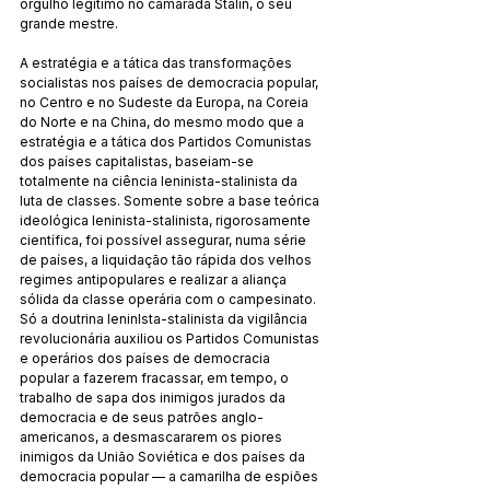
orgulho legítimo no camarada Stalin, o seu 
grande mestre.
A estratégia e a tática das transformações 
socialistas nos países de democracia popular, 
no Centro e no Sudeste da Europa, na Coreia 
do Norte e na China, do mesmo modo que a 
estratégia e a tática dos Partidos Comunistas 
dos países capitalistas, baseiam-se 
totalmente na ciência leninista-stalinista da 
luta de classes. Somente sobre a base teórica 
ideológica leninista-stalinista, rigorosamente 
científica, foi possível assegurar, numa série 
de países, a liquidação tão rápida dos velhos 
regimes antipopulares e realizar a aliança 
sólida da classe operária com o campesinato. 
Só a doutrina leninlsta-stalinista da vigilância 
revolucionária auxiliou os Partidos Comunistas 
e operários dos países de democracia 
popular a fazerem fracassar, em tempo, o 
trabalho de sapa dos inimigos jurados da 
democracia e de seus patrões anglo-
americanos, a desmascararem os piores 
inimigos da União Soviética e dos países da 
democracia popular — a camarilha de espiões 