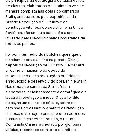
Os princípios da estratégia e da tática da luta 
de classes, elaborados pela primeira vez de 
maneira completa nas obras do camarada 
Stalin, enriquecidos pela experiência da 
Grande Revolução de Outubro e da 
construção vitoriosa do socialismo na União 
Soviética, são um guia para ação a ser 
utilizado pelos revolucionários proletários de 
todos os países.
Foi por intermédio dos bolcheviques que o 
marxismo abriu caminho na grande China, 
depois da revolução de Outubro. Ele penetra 
aí, como o marxismo da época do 
imperialismo e das revoluções proletárias, 
enriquecido e desenvolvido por Lênin e Stalin. 
Nas obras do camarada Stalin, foram 
elaboradas, detalhadamente a estratégica e a 
tática da revolução chinesa. O que foi dito 
nelas, há um quarto de século, sobre os 
caminhos do desenvolvimento da revolução 
chinesa, é até hoje o princípio orientador dos 
comunistas chineses. Por isto, o Partido 
Comunista Chinês, aureolado por gloriosas 
vitórias, reconhece com todo o direito e 