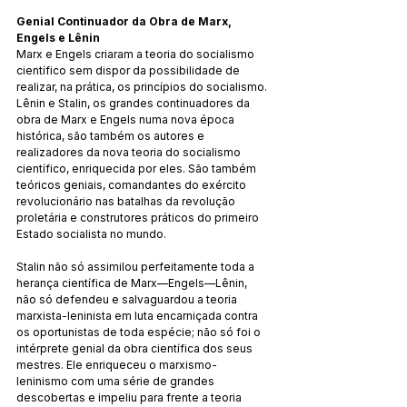
Genial Continuador da Obra de Marx, 
Engels e Lênin
Marx e Engels criaram a teoria do socialismo 
científico sem dispor da possibilidade de 
realizar, na prática, os princípios do socialismo. 
Lênin e Stalin, os grandes continuadores da 
obra de Marx e Engels numa nova época 
histórica, são também os autores e 
realizadores da nova teoria do socialismo 
científico, enriquecida por eles. São também 
teóricos geniais, comandantes do exército 
revolucionário nas batalhas da revolução 
proletária e construtores práticos do primeiro 
Estado socialista no mundo.
Stalin não só assimilou perfeitamente toda a 
herança científica de Marx—Engels—Lênin, 
não só defendeu e salvaguardou a teoria 
marxista-leninista em luta encarniçada contra 
os oportunistas de toda espécie; não só foi o 
intérprete genial da obra científica dos seus 
mestres. Ele enriqueceu o marxismo-
leninismo com uma série de grandes 
descobertas e impeliu para frente a teoria 