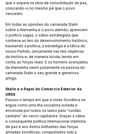
que o espera na obra de consolidação da paz, 
colocando-o no mesmo pé que o povo 
vencedor.
Em todas as opiniões do camarada Stalin 
sobre a Alemanha e o povo alemão, aparecem 
o político sagaz, o sábio estrategista que 
conhece as leis do desenvolvimento histórico, 
baseando a política, a estratégia e a tática do 
nosso Partido, unicamente nas leis objetivas 
da história e, de maneira lúcida, tendo em 
conta, as forças reais. E os homens avançados 
da Alemanha veem justamente na pessoa do 
camarada Stalin o seu grande e generoso 
amigo.
Stalin e o Papel do Comércio Exterior da 
URSS
Passou o tempo em que a União Soviética se 
erguia como uma ilha socialista isolada e 
envolvida por todos os lados pelo "cordão 
sanitário" do cerco capitalista. Graças à sábia 
e consequente política internacional stalinista 
de paz e aos êxitos brilhantes das forças 
armadas soviéticas, conquistados sob a 