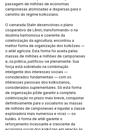
passagem de milhões de economias 
camponesas atomizadas e dispersas para o 
caminho do regime kolkoziano.
O camarada Stalin desenvolveu o plano 
cooperativo de Lênin, transformando-o na 
doutrina harmoniosa e coerente da 
coletivização da agricultura; encontrou a 
melhor forma de organização dos kolkózes — 
o artél agrícola. Esta forma foi aceita pelas 
massas de milhões e milhões de camponeses 
e, na prática, justificou-se plenamente. Sua 
força está sobretudo na combinação 
inteligente dos interesses sociais — 
considerados fundamentais — com os 
interesses pessoais dos kolkozianos, 
considerados suplementares. Só esta forma 
de organização pôde garantir a completa 
coletivização no prazo mais breve, conquistar 
definitivamente para o socialismo as massas 
de milhões de camponeses e liquidar a classe 
exploradora mais numerosa e vivaz — os 
kuláks. A forma de artél garante o 
reforçamento incessante e crescente da 
economia social dos kolkózes em relação às 