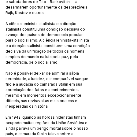
e sabotadores de Tito—Rankovitch — a 
desarmarem oportunamente os desprezíveis 
Rajk, Kostov e outros.
A ciência leninista-stalinista e a direção 
stalinista constitu uma condição decisiva do 
avanço dos países de democracia popular 
para o socialismo. A ciência leninista-stalinista 
e a direção stalinista constituem uma condição 
decisiva da unificação de todos os homens 
simples do mundo na luta pela paz, pela 
democracia, pelo socialismo.
Não é possível deixar de admirar a sábia 
serenidade, a lucidez, o incomparável sangue 
frio e a audácia do camarada Stalin em sua 
apreciação dos fatos e acontecimentos, 
mesmo em momentos excepcionalmente 
difíceis, nas reviravoltas mais bruscas e 
inesperadas da história.
Em 1942, quando as hordas hitleristas tinham 
ocupado muitas regiões da União Soviética e 
ainda pairava um perigo mortal sobre o nosso 
país, o camarada Stalin falava sobre a 