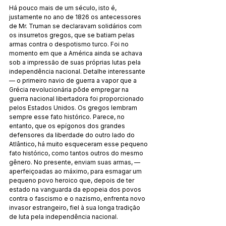
Há pouco mais de um século, isto é, 
justamente no ano de 1826 os antecessores 
de Mr. Truman se declaravam solidários com 
os insurretos gregos, que se batiam pelas 
armas contra o despotismo turco. Foi no 
momento em que a América ainda se achava 
sob a impressão de suas próprias lutas pela 
independência nacional. Detalhe interessante 
— o primeiro navio de guerra a vapor que a 
Grécia revolucionária pôde empregar na 
guerra nacional libertadora foi proporcionado 
pelos Estados Unidos. Os gregos lembram 
sempre esse fato histórico. Parece, no 
entanto, que os epígonos dos grandes 
defensores da liberdade do outro lado do 
Atlântico, há muito esqueceram esse pequeno 
fato histórico, como tantos outros do mesmo 
gênero. No presente, enviam suas armas, — 
aperfeiçoadas ao máximo, para esmagar um 
pequeno povo heroico que, depois de ter 
estado na vanguarda da epopeia dos povos 
contra o fascismo e o nazismo, enfrenta novo 
invasor estrangeiro, fiel à sua longa tradição 
de luta pela independência nacional.