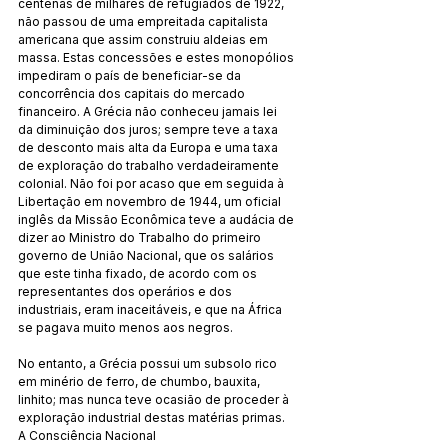
centenas de milhares de refugiados de 1922, 
não passou de uma empreitada capitalista 
americana que assim construiu aldeias em 
massa. Estas concessões e estes monopólios 
impediram o país de beneficiar-se da 
concorrência dos capitais do mercado 
financeiro. A Grécia não conheceu jamais lei 
da diminuição dos juros; sempre teve a taxa 
de desconto mais alta da Europa e uma taxa 
de exploração do trabalho verdadeiramente 
colonial. Não foi por acaso que em seguida à 
Libertação em novembro de 1944, um oficial 
inglês da Missão Econômica teve a audácia de 
dizer ao Ministro do Trabalho do primeiro 
governo de União Nacional, que os salários 
que este tinha fixado, de acordo com os 
representantes dos operários e dos 
industriais, eram inaceitáveis, e que na África 
se pagava muito menos aos negros.
No entanto, a Grécia possui um subsolo rico 
em minério de ferro, de chumbo, bauxita, 
linhito; mas nunca teve ocasião de proceder à 
exploração industrial destas matérias primas.
A Consciência Nacional