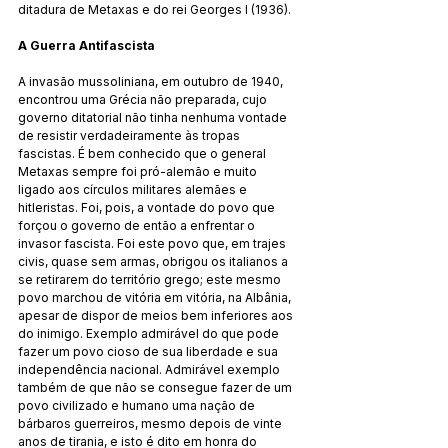
ditadura de Metaxas e do rei Georges I (1936).
A Guerra Antifascista
A invasão mussoliniana, em outubro de 1940, 
encontrou uma Grécia não preparada, cujo 
governo ditatorial não tinha nenhuma vontade 
de resistir verdadeiramente às tropas 
fascistas. É bem conhecido que o general 
Metaxas sempre foi pró-alemão e muito 
ligado aos círculos militares alemães e 
hitleristas. Foi, pois, a vontade do povo que 
forçou o governo de então a enfrentar o 
invasor fascista. Foi este povo que, em trajes 
civis, quase sem armas, obrigou os italianos a 
se retirarem do território grego; este mesmo 
povo marchou de vitória em vitória, na Albânia, 
apesar de dispor de meios bem inferiores aos 
do inimigo. Exemplo admirável do que pode 
fazer um povo cioso de sua liberdade e sua 
independência nacional. Admirável exemplo 
também de que não se consegue fazer de um 
povo civilizado e humano uma nação de 
bárbaros guerreiros, mesmo depois de vinte 
anos de tirania, e isto é dito em honra do 