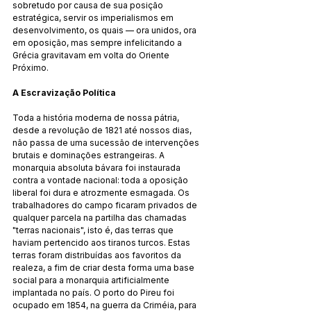
sobretudo por causa de sua posição 
estratégica, servir os imperialismos em 
desenvolvimento, os quais — ora unidos, ora 
em oposição, mas sempre infelicitando a 
Grécia gravitavam em volta do Oriente 
Próximo.
A Escravização Política
Toda a história moderna de nossa pátria, 
desde a revolução de 1821 até nossos dias, 
não passa de uma sucessão de intervenções 
brutais e dominações estrangeiras. A 
monarquia absoluta bávara foi instaurada 
contra a vontade nacional: toda a oposição 
liberal foi dura e atrozmente esmagada. Os 
trabalhadores do campo ficaram privados de 
qualquer parcela na partilha das chamadas 
"terras nacionais", isto é, das terras que 
haviam pertencido aos tiranos turcos. Estas 
terras foram distribuídas aos favoritos da 
realeza, a fim de criar desta forma uma base 
social para a monarquia artificialmente 
implantada no país. O porto do Pireu foi 
ocupado em 1854, na guerra da Criméia, para 