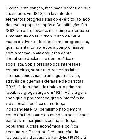
É velha, esta canção, mas nada perdeu de sua 
atualidade. Em 1843, um levante dos 
elementos progressistas do exército, ao lado 
da revolta popular, impôs a Constituição. Em 
1862, um outro levante, mais amplo, derrubou 
a monarquia do rei Othon. 0 ano de 1909 
marca o advento do liberalismo progressista, 
que, no entanto, só levou a compromissos 
com a reação. A ala esquerda deste 
liberalismo declara-se democrática e 
socialista. Sob a pressão dos interesses 
estrangeiros, sobretudo, violentas lutas 
internas conduziram a uma guerra civil e, 
através de guerras externas e de derrotas 
(1922), à derrubada da realeza. A primeira 
república grega surge em 1924. Há já alguns 
anos que o proletariado grego intervém na 
vida social e política como força 
independente. O liberalismo não demora 
como em toda parte do mundo, a se aliar aos 
partidos monarquistas contra as forças 
populares. A crise econômica e política 
acentua-se. Passa-se à restauração da 
realeza pela ditadura de Kondylis (1935) e à 