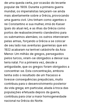
de uma queda certa, por ocasião do levante 
popular de 1909. Durante a primeira guerra 
mundial, os imperialistas lançaram-se ainda 
mais abertamente sobre a Grécia, provocando 
uma guerra civil. Uns tinham como agentes o 
rei Constantino e sua mulher, irmã do Kaiser 
(país do atual rei), e as ilhas da Grécia como 
portos de reabastecimento clandestino para 
os submarinos alemães; os outros intervieram 
pelas armas, forçando a Grécia a se colocar 
de seu lado nas aventuras guerreiras que em 
1922 acabaram na terrível catástrofe da Ásia 
Menor. Um milhão de gregos, perseguidos 
pelos turcos, viram-se obrigados a deixar sua 
terra natal. Foi a primeira vez, desde a 
antiguidade, que os gregos foram obrigados a 
concentrar-se. Esta concentração, embora 
tenha sido o resultado de um fracasso e 
tivesse consequências prejudiciais, muito 
contribuiu para o desenvolvimento posterior 
da vida grega; em particular, aliada à troca das 
populações efetuada depois da guerra, 
contribuiu para criar a maior homogeneidade 
nacional na Grécia do Norte.