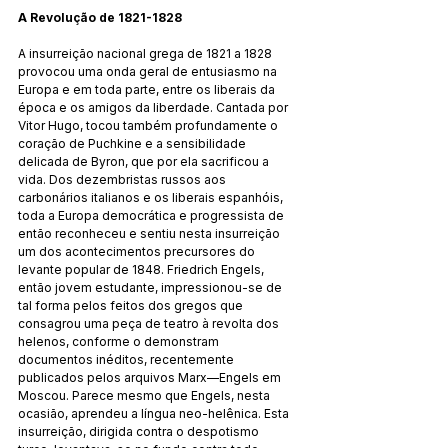
A Revolução de 1821-1828
A insurreição nacional grega de 1821 a 1828 
provocou uma onda geral de entusiasmo na 
Europa e em toda parte, entre os liberais da 
época e os amigos da liberdade. Cantada por 
Vitor Hugo, tocou também profundamente o 
coração de Puchkine e a sensibilidade 
delicada de Byron, que por ela sacrificou a 
vida. Dos dezembristas russos aos 
carbonários italianos e os liberais espanhóis, 
toda a Europa democrática e progressista de 
então reconheceu e sentiu nesta insurreição 
um dos acontecimentos precursores do 
levante popular de 1848. Friedrich Engels, 
então jovem estudante, impressionou-se de 
tal forma pelos feitos dos gregos que 
consagrou uma peça de teatro à revolta dos 
helenos, conforme o demonstram 
documentos inéditos, recentemente 
publicados pelos arquivos Marx—Engels em 
Moscou. Parece mesmo que Engels, nesta 
ocasião, aprendeu a língua neo-helênica. Esta 
insurreição, dirigida contra o despotismo 