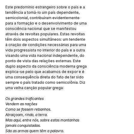
Este predomínio estrangeiro sobre o país e a 
tendência a torná-lo um país dependente, 
semicolonial, contribuíram evidentemente 
para a formação e o desenvolvimento de uma 
consciência nacional que se manifestou 
através de revoltas populares. Estas revoltas 
têm dois aspectos simultâneos: um tendente 
à criação de condições necessárias para uma 
vida progressista no interior do país e a outra 
visando uma vida nacional independente, do 
ponto de vista das relações externas. Este 
duplo aspecto da consciência moderna grega 
explica-se pelo que acabamos de expor e é 
uma consequência direta do fato de ter sido 
sempre o país tratado como semicolônia. Diz 
uma velha canção popular grega:
Os grandes traficantes
Vendem as nações
Como se fossem rebanhos.
Atraiçoam, rindo, a terra.
Mas aqui, entre nós, sobre estas montanhas 
jamais conquistadas.
São as armas quem têm a palavra.