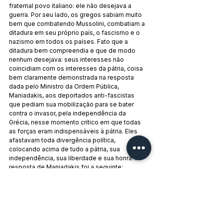
fraternal povo italiano: ele não desejava a 
guerra. Por seu lado, os gregos sabiam muito 
bem que combatendo Mussolini, combatiam a 
ditadura em seu próprio país, o fascismo e o 
nazismo em todos os países. Fato que a 
ditadura bem compreendia e que de modo 
nenhum desejava: seus interesses não 
coincidiam com os interesses da pátria, coisa 
bem claramente demonstrada na resposta 
dada pelo Ministro da Ordem Pública, 
Maniadakis, aos deportados anti-fascistas 
que pediam sua mobilização para se bater 
contra o invasor, pela independência da 
Grécia, nesse momento crítico em que todas 
as forças eram indispensáveis à pátria. Eles 
afastavam toda divergência política, 
colocando acima de tudo a pátria, sua 
independência, sua liberdade e sua honra. A 
resposta de Maniadakis foi a seguinte:
"A pátria não necessita de vós: desejais 
combater o fascismo, enquanto a pátria não 
combate o fascismo de Mussolini e sim a 
nação italiana, como tal".