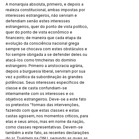
A monarquia absoluta, primeiro, e depois a 
realeza constitucional, ambas impostas por 
interesses estrangeiros, não serviam e 
defendiam senão estes interesses 
estrangeiros, quer do ponto de vista político, 
quer do ponto de vista econômico e 
financeiro; de maneira que cada etapa da 
evolução da consciência nacional grega 
sempre se chocava com estes obstáculos e 
foi sempre obrigada a se defender deles ou 
atacá-los como trincheiras do domínio 
estrangeiro. Primeiro a aristocracia agrária, 
depois a burguesia liberal, serviram por sua 
vez a política da subordinação às grandes 
potências. Seus interesses específicos de 
classe e de casta confundiam-se 
internamente com os interesses e os 
objetivos estrangeiros. Deve-se a este fato 
os pretextos "formais das intervenções, 
fazendo com que estas classes e estas 
castas agissem, nos momentos críticos, para 
elas e seus amos, mas em nome da nação, 
como classes representativas. Devem-se 
também a este fato, as recentes declarações 
do sr. Tsaldaris na ONU, segundo as quais as 