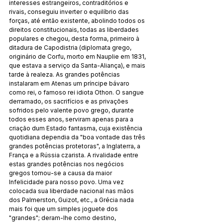
interesses estrangeiros, contraditórios e 
rivais, conseguiu inverter o equilíbrio das 
forças, até então existente, abolindo todos os 
direitos constitucionais, todas as liberdades 
populares e chegou, desta forma, primeiro à 
ditadura de Capodistria (diplomata grego, 
originário de Corfu, morto em Nauplie em 1831, 
que estava a serviço da Santa-Aliança), e mais 
tarde à realeza. As grandes potências 
instalaram em Atenas um príncipe bávaro 
como rei, o famoso rei idiota Othon. O sangue 
derramado, os sacrifícios e as privações 
sofridos pelo valente povo grego, durante 
todos esses anos, serviram apenas para a 
criação dum Estado fantasma, cuja existência 
quotidiana dependia da "boa vontade das três 
grandes potências protetoras", a Inglaterra, a 
França e a Rússia czarista. A rivalidade entre 
estas grandes potências nos negócios 
gregos tornou-se a causa da maior 
Infelicidade para nosso povo. Uma vez 
colocada sua liberdade nacional nas mãos 
dos Palmerston, Guizot, etc., a Grécia nada 
mais foi que um simples joguete dos 
"grandes"; deram-lhe como destino, 