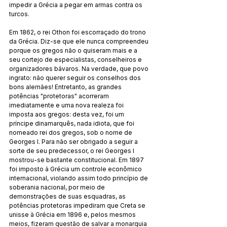
impedir a Grécia a pegar em armas contra os 
turcos.
Em 1862, o rei Othon foi escorraçado do trono 
da Grécia. Diz-se que ele nunca compreendeu 
porque os gregos não o quiseram mais e a 
seu cortejo de especialistas, conselheiros e 
organizadores bávaros. Na verdade, que povo 
ingrato: não querer seguir os conselhos dos 
bons alemães! Entretanto, as grandes 
potências "protetoras" acorreram 
imediatamente e uma nova realeza foi 
imposta aos gregos: desta vez, foi um 
príncipe dinamarquês, nada idiota, que foi 
nomeado rei dos gregos, sob o nome de 
Georges I. Para não ser obrigado a seguir a 
sorte de seu predecessor, o rei Georges I 
mostrou-se bastante constitucional. Em 1897 
foi imposto à Grécia um controle econômico 
internacional, violando assim todo princípio de 
soberania nacional, por meio de 
demonstrações de suas esquadras, as 
potências protetoras impediram que Creta se 
unisse à Grécia em 1896 e, pelos mesmos 
meios, fizeram questão de salvar a monarquia 