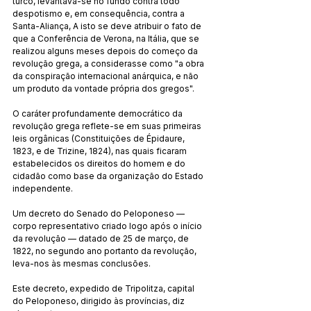
turco, levantava-se no fundo contra todo 
despotismo e, em consequência, contra a 
Santa-Aliança, A isto se deve atribuir o fato de 
que a Conferência de Verona, na Itália, que se 
realizou alguns meses depois do começo da 
revolução grega, a considerasse como "a obra 
da conspiração internacional anárquica, e não 
um produto da vontade própria dos gregos".
O caráter profundamente democrático da 
revolução grega reflete-se em suas primeiras 
leis orgânicas (Constituições de Épidaure, 
1823, e de Trizine, 1824), nas quais ficaram 
estabelecidos os direitos do homem e do 
cidadão como base da organização do Estado 
independente.
Um decreto do Senado do Peloponeso — 
corpo representativo criado logo após o início 
da revolução — datado de 25 de março, de 
1822, no segundo ano portanto da revolução, 
leva-nos às mesmas conclusões.
Este decreto, expedido de Tripolitza, capital 
do Peloponeso, dirigido às províncias, diz 