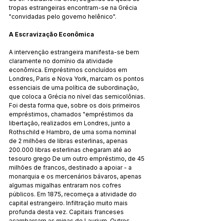
tropas estrangeiras encontram-se na Grécia 
"convidadas pelo governo helênico".
A Escravização Econômica
A intervenção estrangeira manifesta-se bem 
claramente no domínio da atividade 
econômica. Empréstimos concluídos em 
Londres, Paris e Nova York, marcam os pontos 
essenciais de uma política de subordinação, 
que coloca a Grécia no nível das semicolônias. 
Foi desta forma que, sobre os dois primeiros 
empréstimos, chamados "empréstimos da 
libertação, realizados em Londres, junto a 
Rothschild e Hambro, de uma soma nominal 
de 2 milhões de libras esterlinas, apenas 
200.000 libras esterlinas chegaram até ao 
tesouro grego De um outro empréstimo, de 45 
milhões de francos, destinado a apoiar - a 
monarquia e os mercenários bávaros, apenas 
algumas migalhas entraram nos cofres 
públicos. Em 1875, recomeça a atividade do 
capital estrangeiro. Infiltração muito mais 
profunda desta vez. Capitais franceses 
açambarcam as minas de Laurium. Outros 