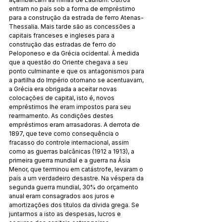
entram no país sob a forma de empréstimo 
para a construção da estrada de ferro Atenas-
Thessalia. Mais tarde são as concessões a 
capitais franceses e ingleses para a 
construção das estradas de ferro do 
Peloponeso e da Grécia ocidental. À medida 
que a questão do Oriente chegava a seu 
ponto culminante e que os antagonismos para 
a partilha do Império otomano se acentuavam, 
a Grécia era obrigada a aceitar novas 
colocações de capital, isto é, novos 
empréstimos lhe eram impostos para seu 
rearmamento. As condições destes 
empréstimos eram arrasadoras. A derrota de 
1897, que teve como consequência o 
fracasso do controle internacional, assim 
como as guerras balcânicas (1912 a 1913), a 
primeira guerra mundial e a guerra na Ásia 
Menor, que terminou em catástrofe, levaram o 
país a um verdadeiro desastre. Na véspera da 
segunda guerra mundial, 30% do orçamento 
anual eram consagrados aos juros e 
amortizações dos títulos da dívida grega. Se 
juntarmos a isto as despesas, lucros e 