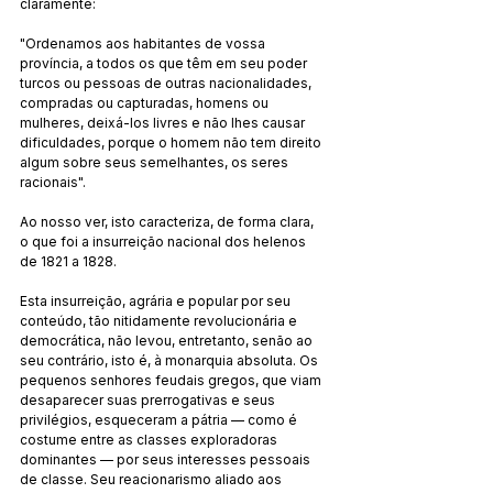
claramente:
"Ordenamos aos habitantes de vossa 
província, a todos os que têm em seu poder 
turcos ou pessoas de outras nacionalidades, 
compradas ou capturadas, homens ou 
mulheres, deixá-los livres e não lhes causar 
dificuldades, porque o homem não tem direito 
algum sobre seus semelhantes, os seres 
racionais".
Ao nosso ver, isto caracteriza, de forma clara, 
o que foi a insurreição nacional dos helenos 
de 1821 a 1828.
Esta insurreição, agrária e popular por seu 
conteúdo, tão nitidamente revolucionária e 
democrática, não levou, entretanto, senão ao 
seu contrário, isto é, à monarquia absoluta. Os 
pequenos senhores feudais gregos, que viam 
desaparecer suas prerrogativas e seus 
privilégios, esqueceram a pátria — como é 
costume entre as classes exploradoras 
dominantes — por seus interesses pessoais 
de classe. Seu reacionarismo aliado aos 