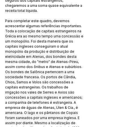
seguros dos capitais estrangeiros, 
chegaremos a uma soma quase equivalente a 
receita total líquida.
Para completar este quadro, devemos 
acrescentar algumas referências importantes. 
Toda a colocação de capitais estrangeiros na 
Grécia era ao mesmo tempo uma concessão e 
um monopólio. Foi desta maneira que os 
capitais ingleses conseguiram o atual 
monopólio da produção e distribuição de 
eletricidade em Atenas, dos bondes desta 
mesma cidade, do "metro" de Atenas-Pireu, 
assim como dos ônibus e Atenas e subúrbios. 
Os bondes de Salônica pertencem a uma 
sociedade francesa. Os portos de Cândia, 
Chios, Samos e Volos são concessões a 
capitais estrangeiras. Os trabalhos de 
irrigação nos vales de Serres e Axios são 
concessões a capitais ingleses e americanos; 
a companhia de telefones é estrangeira. A 
empresa de águas de Atenas, Ulen & Cia., é 
americana. O lago e os pântanos de Copaís 
foram saneados por uma empresa inglesa. E 
assim por diante. Mesmo a localização de 