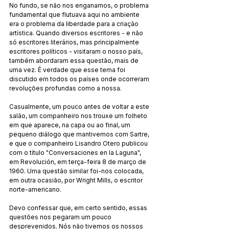
No fundo, se não nos enganamos, o problema 
fundamental que flutuava aqui no ambiente 
era o problema da liberdade para a criação 
artística. Quando diversos escritores - e não 
só escritores literários, mas principalmente 
escritores políticos - visitaram o nosso país, 
também abordaram essa questão, mais de 
uma vez. É verdade que esse tema foi 
discutido em todos os países onde ocorreram 
revoluções profundas como a nossa.
Casualmente, um pouco antes de voltar a este 
salão, um companheiro nos trouxe um folheto 
em que aparece, na capa ou ao final, um 
pequeno diálogo que mantivemos com Sartre, 
e que o companheiro Lisandro Otero publicou 
com o título "Conversaciones en la Laguna", 
em Revolución, em terça-feira 8 de março de 
1960. Uma questão similar foi-nos colocada, 
em outra ocasião, por Wright Mills, o escritor 
norte-americano.
Devo confessar que, em certo sentido, essas 
questões nos pegaram um pouco 
desprevenidos. Nós não tivemos os nossos 