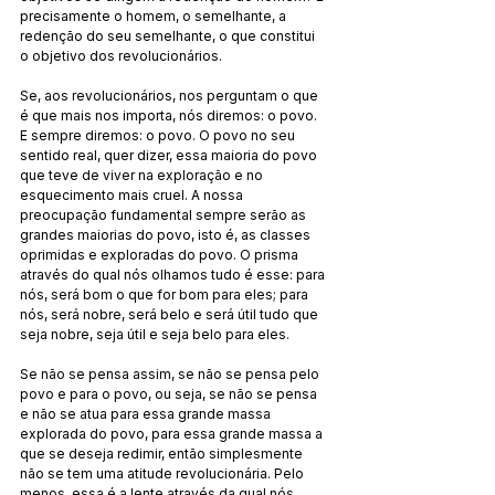
precisamente o homem, o semelhante, a 
redenção do seu semelhante, o que constitui 
o objetivo dos revolucionários.
Se, aos revolucionários, nos perguntam o que 
é que mais nos importa, nós diremos: o povo. 
E sempre diremos: o povo. O povo no seu 
sentido real, quer dizer, essa maioria do povo 
que teve de viver na exploração e no 
esquecimento mais cruel. A nossa 
preocupação fundamental sempre serão as 
grandes maiorias do povo, isto é, as classes 
oprimidas e exploradas do povo. O prisma 
através do qual nós olhamos tudo é esse: para 
nós, será bom o que for bom para eles; para 
nós, será nobre, será belo e será útil tudo que 
seja nobre, seja útil e seja belo para eles.
Se não se pensa assim, se não se pensa pelo 
povo e para o povo, ou seja, se não se pensa 
e não se atua para essa grande massa 
explorada do povo, para essa grande massa a 
que se deseja redimir, então simplesmente 
não se tem uma atitude revolucionária. Pelo 
menos, essa é a lente através da qual nós 