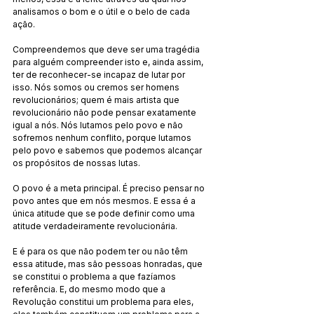
analisamos o bom e o útil e o belo de cada 
ação.
Compreendemos que deve ser uma tragédia 
para alguém compreender isto e, ainda assim, 
ter de reconhecer-se incapaz de lutar por 
isso. Nós somos ou cremos ser homens 
revolucionários; quem é mais artista que 
revolucionário não pode pensar exatamente 
igual a nós. Nós lutamos pelo povo e não 
sofremos nenhum conflito, porque lutamos 
pelo povo e sabemos que podemos alcançar 
os propósitos de nossas lutas.
O povo é a meta principal. É preciso pensar no 
povo antes que em nós mesmos. E essa é a 
única atitude que se pode definir como uma 
atitude verdadeiramente revolucionária.
E é para os que não podem ter ou não têm 
essa atitude, mas são pessoas honradas, que 
se constitui o problema a que fazíamos 
referência. E, do mesmo modo que a 
Revolução constitui um problema para eles, 