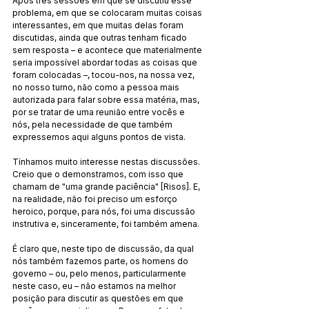
Após três sessões em que se discutiu esse 
problema, em que se colocaram muitas coisas 
interessantes, em que muitas delas foram 
discutidas, ainda que outras tenham ficado 
sem resposta – e acontece que materialmente 
seria impossível abordar todas as coisas que 
foram colocadas –, tocou-nos, na nossa vez, 
no nosso turno, não como a pessoa mais 
autorizada para falar sobre essa matéria, mas, 
por se tratar de uma reunião entre vocês e 
nós, pela necessidade de que também 
expressemos aqui alguns pontos de vista.
Tínhamos muito interesse nestas discussões. 
Creio que o demonstramos, com isso que 
chamam de "uma grande paciência" [Risos]. E, 
na realidade, não foi preciso um esforço 
heroico, porque, para nós, foi uma discussão 
instrutiva e, sinceramente, foi também amena.
É claro que, neste tipo de discussão, da qual 
nós também fazemos parte, os homens do 
governo – ou, pelo menos, particularmente 
neste caso, eu – não estamos na melhor 
posição para discutir as questões em que 