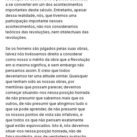
a se converter em um dos acontecimentos 
importantes deste século. Entretanto, apesar 
dessa realidade, nós, que tivemos uma 
participação importante nesses 
acontecimentos, não nos consideramos 
teóricos das revoluções, nem intelectuais das 
revoluções.
Se os homens são julgados pelas suas obras, 
talvez nós tivéssemos direito a considerar 
como nosso o mérito da obra que a Revolução 
em si mesma significa, e sem embargo não 
pensamos assim. E creio que todos 
deveríamos ter uma atitude similar. Quaisquer 
que tenham sido as nossas obras, por 
meritórias que possam parecer, devemos 
começar situando-nos nessa posição honrada 
de não presumir que sabemos mais que os 
outros, de não presumir que atingimos tudo o 
que se pode aprender, de não presumir que 
os nossos pontos de vista são infalíveis, e 
que todos os que não pensam exatamente 
igual estão equivocados. Isto é, nós devemos 
situar-nos nessa posição honrada, não de 
falsa modéstia, mas de verdadeira avaliação 