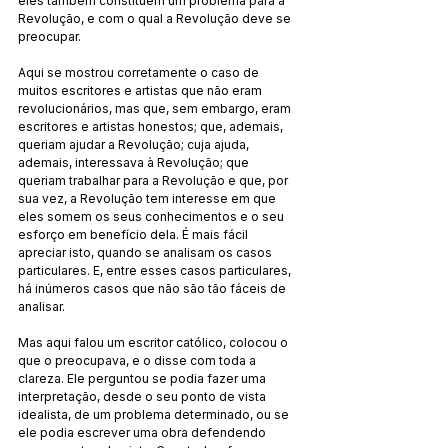
eles também constituem um problema para a 
Revolução, e com o qual a Revolução deve se 
preocupar.
Aqui se mostrou corretamente o caso de 
muitos escritores e artistas que não eram 
revolucionários, mas que, sem embargo, eram 
escritores e artistas honestos; que, ademais, 
queriam ajudar a Revolução; cuja ajuda, 
ademais, interessava à Revolução; que 
queriam trabalhar para a Revolução e que, por 
sua vez, a Revolução tem interesse em que 
eles somem os seus conhecimentos e o seu 
esforço em benefício dela. É mais fácil 
apreciar isto, quando se analisam os casos 
particulares. E, entre esses casos particulares, 
há inúmeros casos que não são tão fáceis de 
analisar.
Mas aqui falou um escritor católico, colocou o 
que o preocupava, e o disse com toda a 
clareza. Ele perguntou se podia fazer uma 
interpretação, desde o seu ponto de vista 
idealista, de um problema determinado, ou se 
ele podia escrever uma obra defendendo 