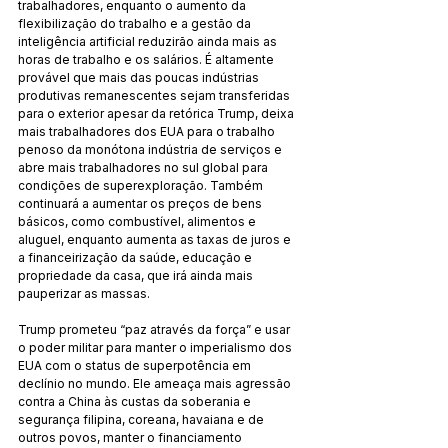
trabalhadores, enquanto o aumento da 
flexibilização do trabalho e a gestão da 
inteligência artificial reduzirão ainda mais as 
horas de trabalho e os salários. É altamente 
provável que mais das poucas indústrias 
produtivas remanescentes sejam transferidas 
para o exterior apesar da retórica Trump, deixa 
mais trabalhadores dos EUA para o trabalho 
penoso da monótona indústria de serviços e 
abre mais trabalhadores no sul global para 
condições de superexploração. Também 
continuará a aumentar os preços de bens 
básicos, como combustível, alimentos e 
aluguel, enquanto aumenta as taxas de juros e 
a financeirização da saúde, educação e 
propriedade da casa, que irá ainda mais 
pauperizar as massas.
Trump prometeu “paz através da força” e usar 
o poder militar para manter o imperialismo dos 
EUA com o status de superpotência em 
declínio no mundo. Ele ameaça mais agressão 
contra a China às custas da soberania e 
segurança filipina, coreana, havaiana e de 
outros povos, manter o financiamento 