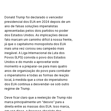
Donald Trump foi declarado o vencedor 
presidencial dos EUA em 2024 depois de um 
ano de falsas soluções imperialistas 
apresentadas pelos dois partidos no poder 
dos Estados Unidos. As implicações desse 
fato marcam um caminho difícil à nossa frente, 
já que o capitalismo monopolista dos EUA 
mais uma vez coroou seu campeão mais 
inegável. A Liga Internacional da Luta dos 
Povos (ILPS) convida o povo dos Estados 
Unidos e do mundo a aproveitar este 
momento e a preparar-se para mais quatro 
anos de organização do povo para combater 
o imperialismo e todas as formas de reação 
local, à medida que a crise do imperialismo 
dos EUA continua a desvendar-se sob outro 
regime de Trump.
Deve ficar claro que a reeleição de Trump não 
marca principalmente um “desvio” para a 
direita entre as massas dos EUA. Isso marca, 
em vez disso, o fracasso absoluto dos 