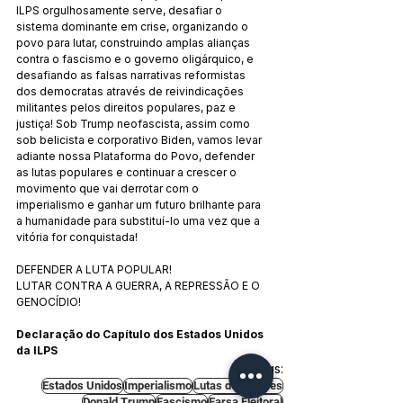
ILPS orgulhosamente serve, desafiar o 
sistema dominante em crise, organizando o 
povo para lutar, construindo amplas alianças 
contra o fascismo e o governo oligárquico, e 
desafiando as falsas narrativas reformistas 
dos democratas através de reivindicações 
militantes pelos direitos populares, paz e 
justiça! Sob Trump neofascista, assim como 
sob belicista e corporativo Biden, vamos levar 
adiante nossa Plataforma do Povo, defender 
as lutas populares e continuar a crescer o 
movimento que vai derrotar com o 
imperialismo e ganhar um futuro brilhante para 
a humanidade para substituí-lo uma vez que a 
vitória for conquistada!
DEFENDER A LUTA POPULAR!
LUTAR CONTRA A GUERRA, A REPRESSÃO E O 
GENOCÍDIO!
Declaração do Capítulo dos Estados Unidos 
da ILPS
Tags:
Estados Unidos
Imperialismo
Lutas de Classes
Donald Trump
Fascismo
Farsa Eleitoral