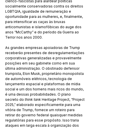
clerico-fascistas para alardear políticas 
socialmente conservadoras contra os direitos 
LGBTQIA, igualdade de remuneração e 
oportunidade para as mulheres, e, finalmente, 
para intensificar as caças às bruxas 
anticomunistas e islamofóbicas do auge dos 
anos “McCarthy” e do período da Guerra ao 
Terror nos anos 2000.
As grandes empresas apoiadoras de Trump 
receberão presentes de desregulamentações 
corporativas generalizadas e provavelmente 
posições em seu gabinete como em sua 
última administração. O obstinado defensor 
trumpista, Elon Musk, proprietário monopolista 
de automóveis elétricos, tecnologia de 
lançamento espacial e plataformas de mídia 
social e um dos homens mais ricos do mundo, 
é uma dessas probabilidades. O plano 
secreto do 
think tank
 Heritage Project, “Project 
2025,” elaborado especificamente para uma 
vitória de Trump, fornece um roteiro para 
retirar do governo federal quaisquer medidas 
regulatórias para esse propósito. Isso traria 
ataques em larga escala à organização dos 