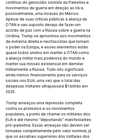
contínuo do genocídio sionista da Palestina e 
movimentos de guerra em direção ao Irã e, 
possivelmente, uma invasão do México. 
Apesar de suas críticas públicas à aliança da 
OTAN e seu suposto desejo de fazer um 
acordo de paz com a Rússia sobre a guerra na 
Ucrânia, Trump se aproximou aos movimentos 
de extrema direita e neofascistas que tomam 
o poder na Europa, e esses elementos estão 
quase todos unidos em manter a OTAN como 
a aliança militar mais poderosa do mundo e 
manter sua missão existencial em derrotar 
militarmente a Rússia. Tudo isto significará 
ainda menos financiamento para os serviços 
sociais nos EUA, uma vez que o total das 
despesas militares ultrapassará $1 bilhão em 
2025.
Trump ameaçou uma repressão completa 
contra os protestos e os movimentos 
populares, a ponto de chamar os militares dos 
EUA e até mesmo “deportando” manifestantes 
pró-palestina. Essas ameaças não devem ser 
tomadas completamente pelo valor nominal, já 
que os escalões superiores dos militares dos 