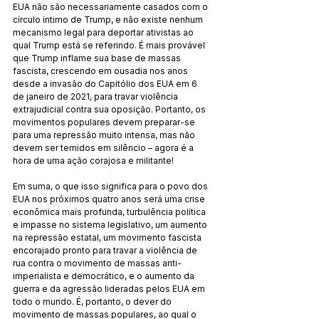
EUA não são necessariamente casados com o 
círculo íntimo de Trump, e não existe nenhum 
mecanismo legal para deportar ativistas ao 
qual Trump está se referindo. É mais provável 
que Trump inflame sua base de massas 
fascista, crescendo em ousadia nos anos 
desde a invasão do Capitólio dos EUA em 6 
de janeiro de 2021, para travar violência 
extrajudicial contra sua oposição. Portanto, os 
movimentos populares devem preparar-se 
para uma repressão muito intensa, mas não 
devem ser temidos em silêncio – agora é a 
hora de uma ação corajosa e militante!
Em suma, o que isso significa para o povo dos 
EUA nos próximos quatro anos será uma crise 
econômica mais profunda, turbulência política 
e impasse no sistema legislativo, um aumento 
na repressão estatal, um movimento fascista 
encorajado pronto para travar a violência de 
rua contra o movimento de massas anti-
imperialista e democrático, e o aumento da 
guerra e da agressão lideradas pelos EUA em 
todo o mundo. É, portanto, o dever do 
movimento de massas populares, ao qual o 