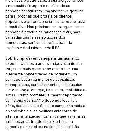
mais ricos e poderosos, a sua eleição reflete 
a necessidade urgente e crítica de as 
pessoas construírem uma alternativa genuína 
para si próprias que proteja os direitos 
populares e proporcione uma sociedade justa 
e equitativa. Nos próximos anos, organizar as 
pessoas à procura de mudanças reais, mas 
cansadas das falsas soluções dos 
democratas, será uma tarefa crucial do 
capítulo estadunidense da ILPS.
Sob Trump, devemos esperar um aumento 
exponencial nos ataques antipovo, tanto das 
forças estatais quanto não estatais, e uma 
crescente concentração de poder em um 
punhado cada vez menor de capitalistas 
monopolistas, particularmente nas indústrias 
de tecnologia, energia, financeira, imobiliária e 
armas. Trump prometeu a “maior deportação 
da história dos EUA,” e devemos levá-lo a 
sério, dada a sua retórica de campanha racista 
e xenófoba e suas políticas anteriores de 
intensa militarização fronteiriça que as famílias 
ainda estão sofrendo hoje. Ele fez uma 
parceria com as elites nacionalistas cristãs 