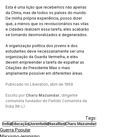
Esta é uma lição que recebemos não apenas 
da China, mas de todos os países do mundo. 
De minha própria experiência, posso dizer 
que, a menos que os revolucionários nas vilas 
e cidades realizem essa tarefa, eles acabarão 
se tornando desmoralizados e degenerados.
A organização política dos jovens e dos 
estudantes deve necessariamente ser uma 
organização da Guarda Vermelha, e eles 
devem empreender a tarefa de espalhar as 
Citações do Presidente Mao o mais 
amplamente possível em diferentes áreas.
Publicado no Liberation, abril de 1969
Escrito por 
Charu Mazumdar
, dirigente 
comunista fundador do Partido Comunista da 
Índia (M-L)
Tags:
Índia
Educação
Juventude
Naxalitas
Charu Mazumdar
Guerra Popular
Marxismo-leninismo