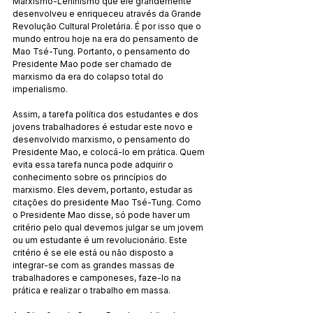
Marxismo-Leninismo que ele grandemente 
desenvolveu e enriqueceu através da Grande 
Revolução Cultural Proletária. É por isso que o 
mundo entrou hoje na era do pensamento de 
Mao Tsé-Tung. Portanto, o pensamento do 
Presidente Mao pode ser chamado de 
marxismo da era do colapso total do 
imperialismo.
Assim, a tarefa política dos estudantes e dos 
jovens trabalhadores é estudar este novo e 
desenvolvido marxismo, o pensamento do 
Presidente Mao, e colocá-lo em prática. Quem 
evita essa tarefa nunca pode adquirir o 
conhecimento sobre os princípios do 
marxismo. Eles devem, portanto, estudar as 
citações do presidente Mao Tsé-Tung. Como 
o Presidente Mao disse, só pode haver um 
critério pelo qual devemos julgar se um jovem 
ou um estudante é um revolucionário. Este 
critério é se ele está ou não disposto a 
integrar-se com as grandes massas de 
trabalhadores e camponeses, faze-lo na 
prática e realizar o trabalho em massa.