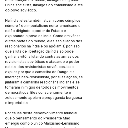
China socialista, inimigos do comunismo e até 
do povo soviético.
Na Índia, eles também atuam como cúmplice 
número 1 do imperialismo norte-americano e 
estão dirigindo o poder do Estado e 
explorando o povo da Índia. Como em várias 
outras partes do mundo, eles são aliados dos 
reacionários na Índia e os apóiam. É por isso 
que a luta de libertação da Índia só pode 
ganhar a vitória lutando contra as armas dos 
revisionistas soviéticos e atacando o poder 
estatal dos revisionistas soviéticos. Isso 
explica por que a camarilha de Dange e a 
liderança neo-revisionista, por suas ações, se 
juntaram à camarilha reacionária indiana e se 
tornaram inimigos de todos os movimentos 
democráticos. Eles conscientemente e 
zelosamente apoiam a propaganda burguesa 
e imperialista.
Por causa deste desenvolvimento mundial 
que o pensamento do Presidente Mao 
emergiu como o único Marxismo-Leninismo, 