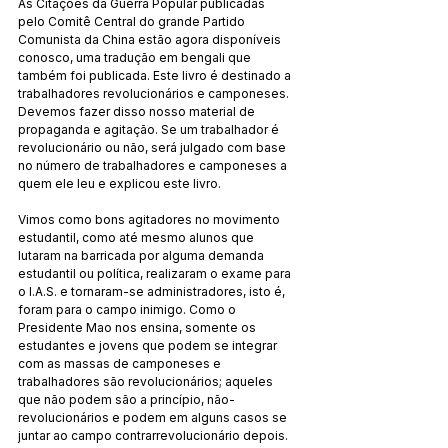
As Citações da Guerra Popular publicadas 
pelo Comitê Central do grande Partido 
Comunista da China estão agora disponíveis 
conosco, uma tradução em bengali que 
também foi publicada. Este livro é destinado a 
trabalhadores revolucionários e camponeses. 
Devemos fazer disso nosso material de 
propaganda e agitação. Se um trabalhador é 
revolucionário ou não, será julgado com base 
no número de trabalhadores e camponeses a 
quem ele leu e explicou este livro.
Vimos como bons agitadores no movimento 
estudantil, como até mesmo alunos que 
lutaram na barricada por alguma demanda 
estudantil ou política, realizaram o exame para 
o I.A.S. e tornaram-se administradores, isto é, 
foram para o campo inimigo. Como o 
Presidente Mao nos ensina, somente os 
estudantes e jovens que podem se integrar 
com as massas de camponeses e 
trabalhadores são revolucionários; aqueles 
que não podem são a princípio, não-
revolucionários e podem em alguns casos se 
juntar ao campo contrarrevolucionário depois.