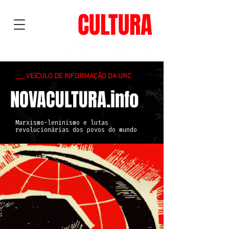
NOVA
CULTURA
___ VEÍCULO DE INFORMAÇÃO DA URC
NOVACULTURA.info
Marxismo-leninismo e lutas
revolucionárias dos povos do mundo