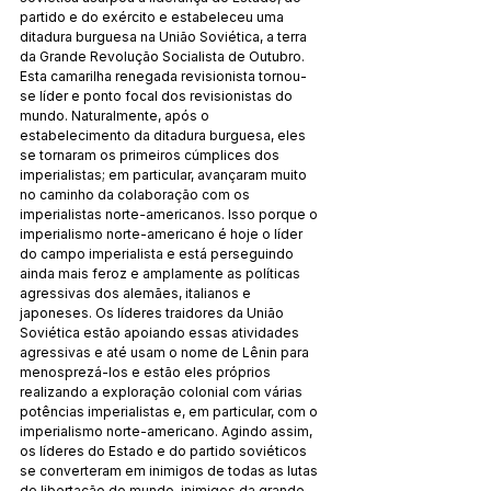
partido e do exército e estabeleceu uma 
ditadura burguesa na União Soviética, a terra 
da Grande Revolução Socialista de Outubro. 
Esta camarilha renegada revisionista tornou-
se líder e ponto focal dos revisionistas do 
mundo. Naturalmente, após o 
estabelecimento da ditadura burguesa, eles 
se tornaram os primeiros cúmplices dos 
imperialistas; em particular, avançaram muito 
no caminho da colaboração com os 
imperialistas norte-americanos. Isso porque o 
imperialismo norte-americano é hoje o líder 
do campo imperialista e está perseguindo 
ainda mais feroz e amplamente as políticas 
agressivas dos alemães, italianos e 
japoneses. Os líderes traidores da União 
Soviética estão apoiando essas atividades 
agressivas e até usam o nome de Lênin para 
menosprezá-los e estão eles próprios 
realizando a exploração colonial com várias 
potências imperialistas e, em particular, com o 
imperialismo norte-americano. Agindo assim, 
os líderes do Estado e do partido soviéticos 
se converteram em inimigos de todas as lutas 
de libertação do mundo, inimigos da grande 