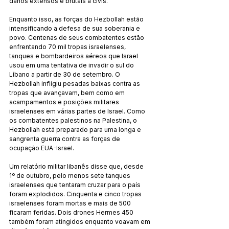
danos extensos e brutais a civis.
Enquanto isso, as forças do Hezbollah estão 
intensificando a defesa de sua soberania e 
povo. Centenas de seus combatentes estão 
enfrentando 70 mil tropas israelenses, 
tanques e bombardeiros aéreos que Israel 
usou em uma tentativa de invadir o sul do 
Líbano a partir de 30 de setembro. O 
Hezbollah infligiu pesadas baixas contra as 
tropas que avançavam, bem como em 
acampamentos e posições militares 
israelenses em várias partes de Israel. Como 
os combatentes palestinos na Palestina, o 
Hezbollah está preparado para uma longa e 
sangrenta guerra contra as forças de 
ocupação EUA-Israel.
Um relatório militar libanês disse que, desde 
1º de outubro, pelo menos sete tanques 
israelenses que tentaram cruzar para o país 
foram explodidos. Cinquenta e cinco tropas 
israelenses foram mortas e mais de 500 
ficaram feridas. Dois drones Hermes 450 
também foram atingidos enquanto voavam em 