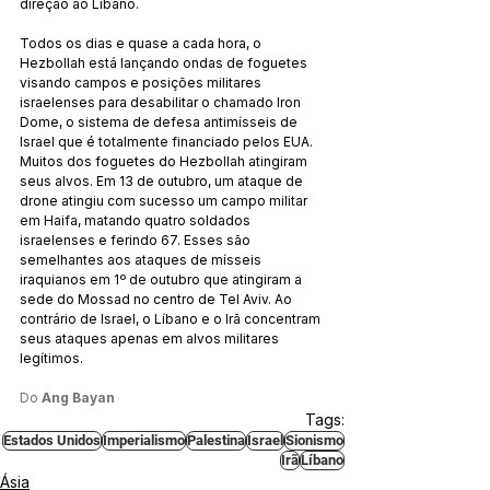
direção ao Líbano.
Todos os dias e quase a cada hora, o 
Hezbollah está lançando ondas de foguetes 
visando campos e posições militares 
israelenses para desabilitar o chamado Iron 
Dome, o sistema de defesa antimísseis de 
Israel que é totalmente financiado pelos EUA. 
Muitos dos foguetes do Hezbollah atingiram 
seus alvos. Em 13 de outubro, um ataque de 
drone atingiu com sucesso um campo militar 
em Haifa, matando quatro soldados 
israelenses e ferindo 67. Esses são 
semelhantes aos ataques de mísseis 
iraquianos em 1º de outubro que atingiram a 
sede do Mossad no centro de Tel Aviv. Ao 
contrário de Israel, o Líbano e o Irã concentram 
seus ataques apenas em alvos militares 
legítimos.
Do 
Ang Bayan
Tags:
Estados Unidos
Imperialismo
Palestina
Israel
Sionismo
Irã
Líbano
Ásia