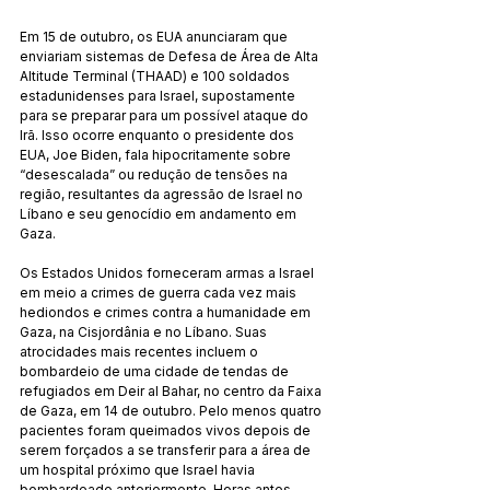
Em 15 de outubro, os EUA anunciaram que 
enviariam sistemas de Defesa de Área de Alta 
Altitude Terminal (THAAD) e 100 soldados 
estadunidenses para Israel, supostamente 
para se preparar para um possível ataque do 
Irã. Isso ocorre enquanto o presidente dos 
EUA, Joe Biden, fala hipocritamente sobre 
“desescalada” ou redução de tensões na 
região, resultantes da agressão de Israel no 
Líbano e seu genocídio em andamento em 
Gaza.
Os Estados Unidos forneceram armas a Israel 
em meio a crimes de guerra cada vez mais 
hediondos e crimes contra a humanidade em 
Gaza, na Cisjordânia e no Líbano. Suas 
atrocidades mais recentes incluem o 
bombardeio de uma cidade de tendas de 
refugiados em Deir al Bahar, no centro da Faixa 
de Gaza, em 14 de outubro. Pelo menos quatro 
pacientes foram queimados vivos depois de 
serem forçados a se transferir para a área de 
um hospital próximo que Israel havia 
bombardeado anteriormente. Horas antes, 