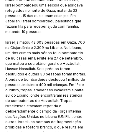
Israel bombardeou uma escola que abrigava 
refugiados no norte de Gaza, matando 22 
pessoas, 15 das quais eram crianças. Em 
Jaballah, Israel bombardeou palestinos que 
faziam fila para receber ajuda com farinha, 
matando 10 pessoas.
Israel já matou 42.603 pessoas em Gaza, 700 
na Cisjordânia e 2.309 no Líbano. No Líbano, 
um dos crimes mais sérios foi o bombardeio 
de 80 casas em Beirute em 27 de setembro, 
que matou o secretário-geral do Hezbollah, 
Hassan Nasrallah. Seis prédios foram 
destruídos e outras 33 pessoas foram mortas. 
A onda de bombardeios deslocou 1 milhão de 
pessoas, incluindo 400 mil crianças. Em 1º de 
outubro, tropas israelenses invadiram a parte 
sul do Líbano, onde encontraram resistência 
de combatentes do Hezbollah. Tropas 
israelenses atacaram repetida e 
deliberadamente o campo da Força Interina 
das Nações Unidas no Líbano (UNIFIL), entre 
outros. Israel usa bombas de fragmentação 
proibidas e fósforo branco, o que resulta em 