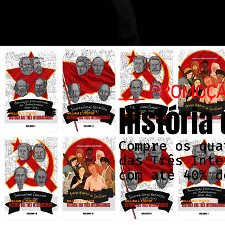
___ PROMOÇ
História
Compre os qua
das Três Inte
com até 40% d