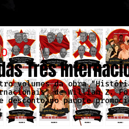
ÃO
 das Três Internaci
tro volumes da obra "Históri
rnacionais" de William Z. Fo
e desconto no pacote promoci