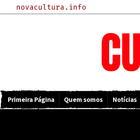
novacultura.info
NOVA
CU
Primeira Página
Quem somos
Notícias