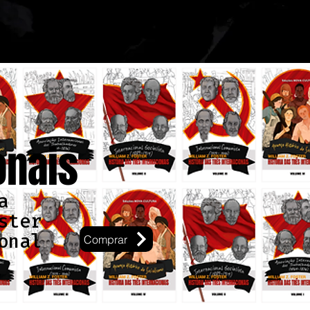
onais
a
ster
onal
Comprar