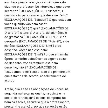
escutar e prestar atenção a aquilo que está 
dizendo o professor. No intervalo, o que deve 
ser feito? (EXCLAMAÇÕES DE: “Brincar!”) E 
quando vão para casa, o que deve ser feito? 
(EXCLAMAÇÕES DE: “Estudar!”) O que estudam 
vocês quando vão para casa? 
(EXCLAMAÇÕES.) O quê? (EXCLAMAÇÕES DE: 
“A tarefa!”) A tarefa? A tarefa, de aritmética e 
de gramática (EXCLAMAÇÕES DE: “É!”), e de 
geografia (EXCLAMAÇÕES DE: “Pois é!”), e de 
história (EXCLAMAÇÕES DE: “Sim!”) e de 
desenho. Vocês não estudam? 
(EXCLAMAÇÕES DE: “Sim!”) Porque em minha 
época, também estudávamos alguma coisa 
de desenho; vocês também estudam 
desenho, não é? (EXCLAMAÇÕES DE: 
“Estudamos, sim!”) Então, isso é o primeiro em 
que estamos de acordo, absolutamente de 
acordo.
 Então, quais são as obrigações de vocês, na 
segunda, na terça, na quarta, na quinta e na 
sexta-feira? Assistir à escola, comporta-se 
bem na escola, escutar o que o professor diz, 
prestar-lhe atenção; porque se vocês estão 