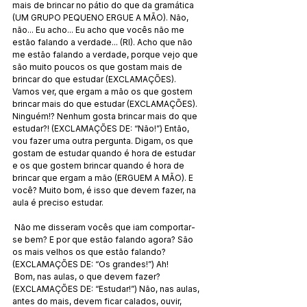
mais de brincar no pátio do que da gramática 
(UM GRUPO PEQUENO ERGUE A MÃO). Não, 
não... Eu acho... Eu acho que vocês não me 
estão falando a verdade... (RI). Acho que não 
me estão falando a verdade, porque vejo que 
são muito poucos os que gostam mais de 
brincar do que estudar (EXCLAMAÇÕES). 
Vamos ver, que ergam a mão os que gostem 
brincar mais do que estudar (EXCLAMAÇÕES). 
Ninguém!? Nenhum gosta brincar mais do que 
estudar?! (EXCLAMAÇÕES DE: “Não!”) Então, 
vou fazer uma outra pergunta. Digam, os que 
gostam de estudar quando é hora de estudar 
e os que gostem brincar quando é hora de 
brincar que ergam a mão (ERGUEM A MÃO). E 
você? Muito bom, é isso que devem fazer, na 
aula é preciso estudar.
 Não me disseram vocês que iam comportar-
se bem? E por que estão falando agora? São 
os mais velhos os que estão falando? 
(EXCLAMAÇÕES DE: “Os grandes!”) Ah!
 Bom, nas aulas, o que devem fazer? 
(EXCLAMAÇÕES DE: “Estudar!”) Não, nas aulas, 
antes do mais, devem ficar calados, ouvir, 