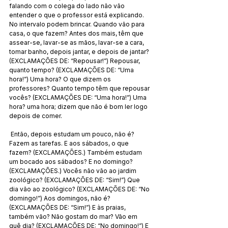
falando com o colega do lado não vão 
entender o que o professor está explicando. 
No intervalo podem brincar. Quando vão para 
casa, o que fazem? Antes dos mais, têm que 
assear-se, lavar-se as mãos, lavar-se a cara, 
tomar banho, depois jantar, e depois de jantar? 
(EXCLAMAÇÕES DE: “Repousar!”) Repousar, 
quanto tempo? (EXCLAMAÇÕES DE: “Uma 
hora!”) Uma hora? O que dizem os 
professores? Quanto tempo têm que repousar 
vocês? (EXCLAMAÇÕES DE: “Uma hora!”) Uma 
hora? uma hora; dizem que não é bom ler logo 
depois de comer.
 Então, depois estudam um pouco, não é? 
Fazem as tarefas. E aos sábados, o que 
fazem? (EXCLAMAÇÕES.) Também estudam 
um bocado aos sábados? E no domingo? 
(EXCLAMAÇÕES.) Vocês não vão ao jardim 
zoológico? (EXCLAMAÇÕES DE: “Sim!”) Que 
dia vão ao zoológico? (EXCLAMAÇÕES DE: “No 
domingo!”) Aos domingos, não é? 
(EXCLAMAÇÕES DE: “Sim!”) E às praias, 
também vão? Não gostam do mar? Vão em 
quê dia? (EXCLAMAÇÕES DE: “No domingo!”) E 