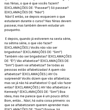
nas férias, o que é que vocês fazem? 
(EXCLAMAÇÕES DE: “Passear!”) Só passear? 
(EXCLAMAÇÕES DE: “Não!”)
 Não! E então, se depois esquecem o que 
estudaram durante o curso? Nas férias devem 
passear, mas também devem estudar um 
pouquinho.
 E depois, quando já estiverem na sexta série, 
na sétima série, o que vão fazer? 
(EXCLAMAÇÕES.) Vocês não vão ser 
brigadistas? (EXCLAMAÇÕES DE: “Sim!”) 
Também vão ser brigadistas? (EXCLAMAÇÕES 
DE: “É!”) Vão alfabetizar? (EXCLAMAÇÕES DE: 
“Sim!”) Quem vai alfabetizar? Se todas as 
pessoas estão alfabetizadas! A quem vão 
alfabetizar? (EXCLAMAÇÕES.) Ah! Os 
surpreendi! Vocês dizem que vão alfabetizar, 
mas se já não há analfabetos! O quE vão fazer 
então? (EXCLAMAÇÕES.) Ah! Vão alfabetizar a 
Kennedy? (EXCLAMAÇÕES DE: “Sim!”) Boa 
ideia, mas me parece que é um pouco difícil. 
Bom, então... Não!, há outra coisa primeiro: os 
que se alfabetizaram querem aprender mais 
(EXCLAMAÇÕES DE: “Sim!”) Porque, há 