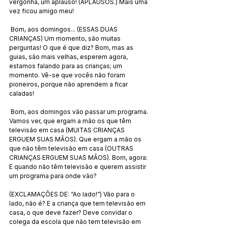
vergonha, um aplauso! (APLAUSOS.) Mais uma 
vez ficou amigo meu!
 Bom, aos domingos... (ESSAS DUAS 
CRIANÇAS) Um momento, são muitas 
perguntas! O que é que diz? Bom, mas as 
guias, são mais velhas, esperem agora, 
estamos falando para as crianças; um 
momento. Vê-se que vocês não foram 
pioneiros, porque não aprendem a ficar 
caladas!
 Bom, aos domingos vão passar um programa. 
Vamos ver, que ergam a mão os que têm 
televisão em casa (MUITAS CRIANÇAS 
ERGUEM SUAS MÃOS). Que ergam a mão os 
que não têm televisão em casa (OUTRAS 
CRIANÇAS ERGUEM SUAS MÃOS). Bom, agora: 
E quando não têm televisão e querem assistir 
um programa para onde vão? 
(EXCLAMAÇÕES DE: “Ao lado!”) Vão para o 
lado, não é? E a criança que tem televisão em 
casa, o que deve fazer? Deve convidar o 
colega da escola que não tem televisão em 