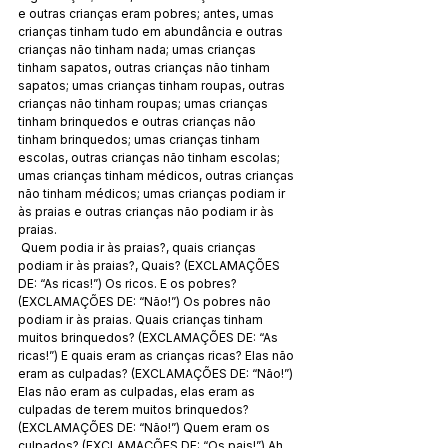
e outras crianças eram pobres; antes, umas 
crianças tinham tudo em abundância e outras 
crianças não tinham nada; umas crianças 
tinham sapatos, outras crianças não tinham 
sapatos; umas crianças tinham roupas, outras 
crianças não tinham roupas; umas crianças 
tinham brinquedos e outras crianças não 
tinham brinquedos; umas crianças tinham 
escolas, outras crianças não tinham escolas; 
umas crianças tinham médicos, outras crianças 
não tinham médicos; umas crianças podiam ir 
às praias e outras crianças não podiam ir às 
praias.
 Quem podia ir às praias?, quais crianças 
podiam ir às praias?, Quais? (EXCLAMAÇÕES 
DE: “As ricas!”) Os ricos. E os pobres? 
(EXCLAMAÇÕES DE: “Não!”) Os pobres não 
podiam ir às praias. Quais crianças tinham 
muitos brinquedos? (EXCLAMAÇÕES DE: “As 
ricas!”) E quais eram as crianças ricas? Elas não 
eram as culpadas? (EXCLAMAÇÕES DE: “Não!”) 
Elas não eram as culpadas, elas eram as 
culpadas de terem muitos brinquedos? 
(EXCLAMAÇÕES DE: “Não!”) Quem eram os 
culpados? (EXCLAMAÇÕES DE: “Os pais!”) Ah, 