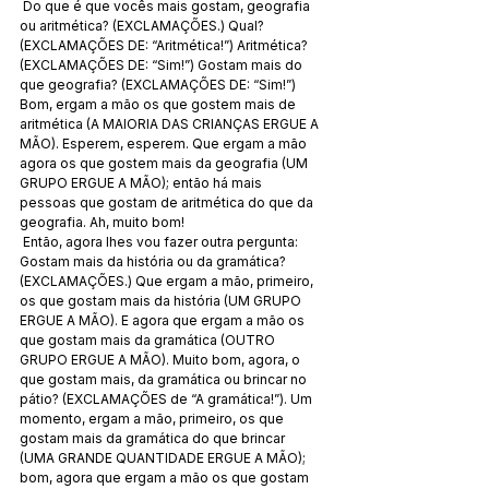
 Do que é que vocês mais gostam, geografia 
ou aritmética? (EXCLAMAÇÕES.) Qual? 
(EXCLAMAÇÕES DE: “Aritmética!”) Aritmética? 
(EXCLAMAÇÕES DE: “Sim!”) Gostam mais do 
que geografia? (EXCLAMAÇÕES DE: “Sim!”) 
Bom, ergam a mão os que gostem mais de 
aritmética (A MAIORIA DAS CRIANÇAS ERGUE A 
MÃO). Esperem, esperem. Que ergam a mão 
agora os que gostem mais da geografia (UM 
GRUPO ERGUE A MÃO); então há mais 
pessoas que gostam de aritmética do que da 
geografia. Ah, muito bom!
 Então, agora lhes vou fazer outra pergunta: 
Gostam mais da história ou da gramática? 
(EXCLAMAÇÕES.) Que ergam a mão, primeiro, 
os que gostam mais da história (UM GRUPO 
ERGUE A MÃO). E agora que ergam a mão os 
que gostam mais da gramática (OUTRO 
GRUPO ERGUE A MÃO). Muito bom, agora, o 
que gostam mais, da gramática ou brincar no 
pátio? (EXCLAMAÇÕES de “A gramática!”). Um 
momento, ergam a mão, primeiro, os que 
gostam mais da gramática do que brincar 
(UMA GRANDE QUANTIDADE ERGUE A MÃO); 
bom, agora que ergam a mão os que gostam 