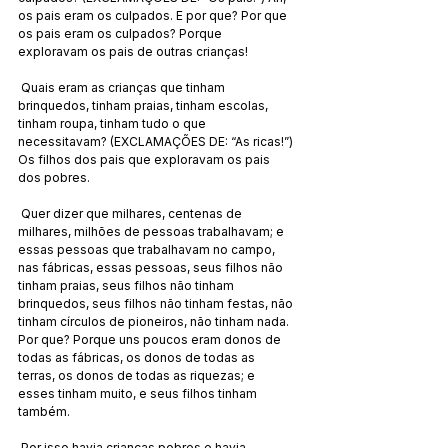
os pais eram os culpados. E por que? Por que 
os pais eram os culpados? Porque 
exploravam os pais de outras crianças!
 Quais eram as crianças que tinham 
brinquedos, tinham praias, tinham escolas, 
tinham roupa, tinham tudo o que 
necessitavam? (EXCLAMAÇÕES DE: “As ricas!”) 
Os filhos dos pais que exploravam os pais 
dos pobres.
 Quer dizer que milhares, centenas de 
milhares, milhões de pessoas trabalhavam; e 
essas pessoas que trabalhavam no campo, 
nas fábricas, essas pessoas, seus filhos não 
tinham praias, seus filhos não tinham 
brinquedos, seus filhos não tinham festas, não 
tinham círculos de pioneiros, não tinham nada. 
Por que? Porque uns poucos eram donos de 
todas as fábricas, os donos de todas as 
terras, os donos de todas as riquezas; e 
esses tinham muito, e seus filhos tinham 
também. 
 Por isso havia crianças pobres e havia 