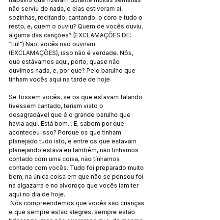
não serviu de nada, e elas estiveram aí, 
sozinhas, recitando, cantando, o coro e tudo o 
resto, e, quem o ouviu? Quem de vocês ouviu, 
alguma das canções? (EXCLAMAÇÕES DE: 
“Eu!”) Não, vocês não ouviram 
(EXCLAMAÇÕES), isso não é verdade. Nós, 
que estávamos aqui, perto, quase não 
ouvimos nada, e, por que? Pelo barulho que 
tinham vocês aqui na tarde de hoje.
Se fossem vocês, se os que estavam falando 
tivessem cantado, teriam visto o 
desagradável que é o grande barulho que 
havia aqui. Está bom... E, sabem por que 
aconteceu isso? Porque os que tinham 
planejado tudo isto, e entre os que estavam 
planejando estava eu também, não tínhamos 
contado com uma coisa, não tínhamos 
contado com vocês. Tudo foi preparado muito 
bem, na única coisa em que não se pensou foi 
na algazarra e no alvoroço que vocês iam ter 
aqui no dia de hoje.
 Nós compreendemos que vocês são crianças 
e que sempre estão alegres, sempre estão 