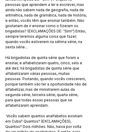
pessoas que aprendem a ler e escrever, mas 
ainda não sabem nada de geografia, nada de 
aritmética, nada de gramática, nada de história, 
e então, vocês têm que ensinar também. Não 
gostariam de ir ensinar como o fizeram os 
brigadistas? (EXCLAMAÇÕES DE: “Sim!”) Então, 
sempre teremos alguma coisa que fazer; 
quando vocês estiverem na sétima série, na 
sexta série...
Há brigadistas de quinta série que foram a 
ensinar, e alfabetizaram quatro, cinco, seis e 
até dez; há brigadistas de quinta série que 
alfabetizaram várias pessoas, muitas 
pessoas. Portando, quando vocês crescerem, 
porque também vão ter a oportunidade não de 
alfabetizar, mas de ministrarem aulas da 
segunda série, terceira série, quarta série, 
para que todas essas pessoas que se 
alfabetizaram aprendam. 
 Vocês sabem quantos analfabetos existiam 
em Cuba? Quantos? (EXCLAMAÇÕES), 
Quantos? Dois milhões. Não, havia por volta 
de um milhão de analfabetos. E então, pelo 