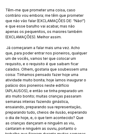
Têm-me que prometer uma coisa, caso 
contrário vou embora; me têm que prometer 
que não vão falar (EXCLAMAÇÕES DE: “Não!”) 
e que esse barulho vai acabar, mas não 
apenas os pequenitos, os maiores também 
(EXCLAMAÇÕES). Melhor assim.
 Já começaram a falar mais uma vez. Acho 
que, para poder entrar nos pioneiros, qualquer 
um de vocês, vamos ter que colocar um 
requisito, e o requisito é que saibam ficar 
calados. Olhem, gostaria que soubessem uma 
coisa: Tínhamos pensado fazer hoje uma 
atividade muito bonita; hoje íamos inaugurar o 
palácio dos pioneiros neste edifício 
(APLAUSOS), e então se tinha preparado um 
ato muito bonito; muitas crianças passaram 
semanas inteiras fazendo ginástica, 
ensaiando, preparando sua representação, 
preparando tudo, cheios de ilusão, esperando 
o dia de hoje, e, o que tem acontecido? Que 
as crianças dançaram e ninguém as viu, 
cantaram e ninguém as ouviu, portanto o 
trabalho que fizeram durante muitas semanas 