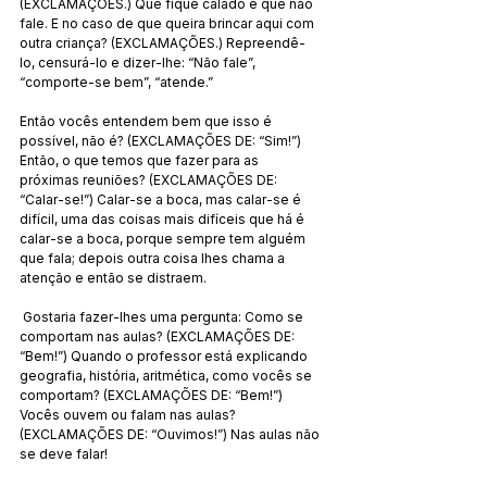
(EXCLAMAÇÕES.) Que fique calado e que não 
fale. E no caso de que queira brincar aqui com 
outra criança? (EXCLAMAÇÕES.) Repreendê-
lo, censurá-lo e dizer-lhe: “Não fale”, 
“comporte-se bem”, “atende.” 
Então vocês entendem bem que isso é 
possível, não é? (EXCLAMAÇÕES DE: “Sim!”) 
Então, o que temos que fazer para as 
próximas reuniões? (EXCLAMAÇÕES DE: 
“Calar-se!”) Calar-se a boca, mas calar-se é 
difícil, uma das coisas mais difíceis que há é 
calar-se a boca, porque sempre tem alguém 
que fala; depois outra coisa lhes chama a 
atenção e então se distraem.
 Gostaria fazer-lhes uma pergunta: Como se 
comportam nas aulas? (EXCLAMAÇÕES DE: 
“Bem!”) Quando o professor está explicando 
geografia, história, aritmética, como vocês se 
comportam? (EXCLAMAÇÕES DE: “Bem!”) 
Vocês ouvem ou falam nas aulas? 
(EXCLAMAÇÕES DE: “Ouvimos!”) Nas aulas não 
se deve falar!