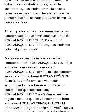
trabalho dos alfabetizadores, já não há 
analfabetos, mas ainda tem muita coisa a 
fazer. Vocês não fiquem desanimados e não 
pensem que não há nada por fazer, há muitas 
coisas por fazer. 
 Então, quando vocês crescerem, nas férias 
também vão ter que ir ministrar aulas, não é? 
(EXCLAMAÇÕES DE: “Sim!”) De acordo? 
(EXCLAMAÇÕES DE: “É!”) Bom, mas ainda me 
faltam algumas coisas.
 Vocês disseram que na escola se vão 
comportar bem? (EXCLAMAÇÕES DE: “Sim!”) e 
em casa, como se vão comportar? 
(EXCLAMAÇÕES DE: “Bem!”) Em casa também 
se vão comportar bem? (EXCLAMAÇÕES DE: 
“’Sim!”), ou vocês em casa vão estar 
incomodando, desobedecendo, fazendo o 
contrário do que lhes indicam? 
(EXCLAMAÇÕES DE: “Não!”) Vamos ver, que 
ergam a mão os que se vão comportar bem 
em casa! (TODAS AS CRIANÇAS ERGUEM 
SUAS MÃOS) E agora, nenhum de vocês se vai 