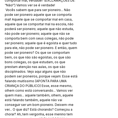
comportar mal, verdade? (EXCLAMAÇÕES DE: 
“Não!”) Vamos ver se é verdade!
 Vocês sabem que para ser pioneiro... Não 
pode ser pioneiro aquele que se comporta 
mal! Aquele que se comportar mal em casa, 
aquele que se comportar mal na escola, não 
poderá ser pioneiro; aquele que não estuda, 
não pode ser pioneiro; aquele que não se 
comporta bem com seus colegas, não pode 
ser pioneiro; aquele que é egoísta e quer tudo 
para ele, não pode ser pioneiro. E então, quem 
pode ser pioneiro? Os que se comportam 
bem, os que não são egoístas, os que são 
bons colegas, os que estudam, os que 
prestam atenção nas aulas, os que são 
disciplinados. Vejo aqui alguns que não 
podem ser pioneiros, porque vejam: Esse está 
falando muitíssimo (APONTA PARA UMA 
CRIANÇA DO PÚBLICO) Esse, esse mesmo, 
olhem como está conversando... Vamos ver 
quem mais... aquele também, olhem, aquele 
está falando também, aquele não vai 
conseguir ser um bom pioneiro. Deixem-me 
ver... O que diz? Está chorando? Começou a 
chorar? Ah, tem vergonha, esse menino tem 