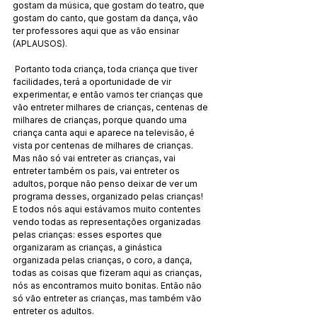
gostam da música, que gostam do teatro, que 
gostam do canto, que gostam da dança, vão 
ter professores aqui que as vão ensinar 
(APLAUSOS).
 Portanto toda criança, toda criança que tiver 
facilidades, terá a oportunidade de vir 
experimentar, e então vamos ter crianças que 
vão entreter milhares de crianças, centenas de 
milhares de crianças, porque quando uma 
criança canta aqui e aparece na televisão, é 
vista por centenas de milhares de crianças. 
Mas não só vai entreter as crianças, vai 
entreter também os pais, vai entreter os 
adultos, porque não penso deixar de ver um 
programa desses, organizado pelas crianças! 
E todos nós aqui estávamos muito contentes 
vendo todas as representações organizadas 
pelas crianças: esses esportes que 
organizaram as crianças, a ginástica 
organizada pelas crianças, o coro, a dança, 
todas as coisas que fizeram aqui as crianças, 
nós as encontramos muito bonitas. Então não 
só vão entreter as crianças, mas também vão 
entreter os adultos.