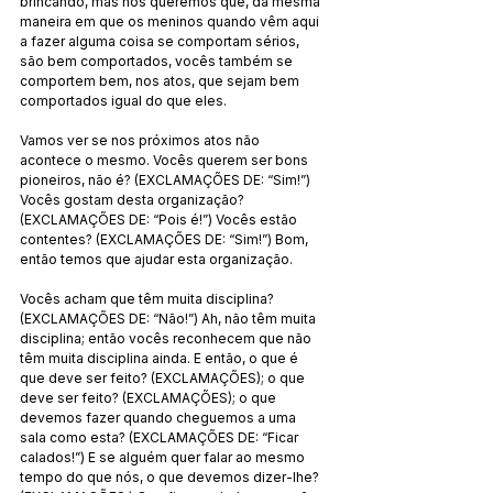
brincando, mas nós queremos que, da mesma 
maneira em que os meninos quando vêm aqui 
a fazer alguma coisa se comportam sérios, 
são bem comportados, vocês também se 
comportem bem, nos atos, que sejam bem 
comportados igual do que eles.
Vamos ver se nos próximos atos não 
acontece o mesmo. Vocês querem ser bons 
pioneiros, não é? (EXCLAMAÇÕES DE: “Sim!”) 
Vocês gostam desta organização? 
(EXCLAMAÇÕES DE: “Pois é!”) Vocês estão 
contentes? (EXCLAMAÇÕES DE: “Sim!”) Bom, 
então temos que ajudar esta organização.
Vocês acham que têm muita disciplina? 
(EXCLAMAÇÕES DE: “Não!”) Ah, não têm muita 
disciplina; então vocês reconhecem que não 
têm muita disciplina ainda. E então, o que é 
que deve ser feito? (EXCLAMAÇÕES); o que 
deve ser feito? (EXCLAMAÇÕES); o que 
devemos fazer quando cheguemos a uma 
sala como esta? (EXCLAMAÇÕES DE: “Ficar 
calados!”) E se alguém quer falar ao mesmo 
tempo do que nós, o que devemos dizer-lhe? 