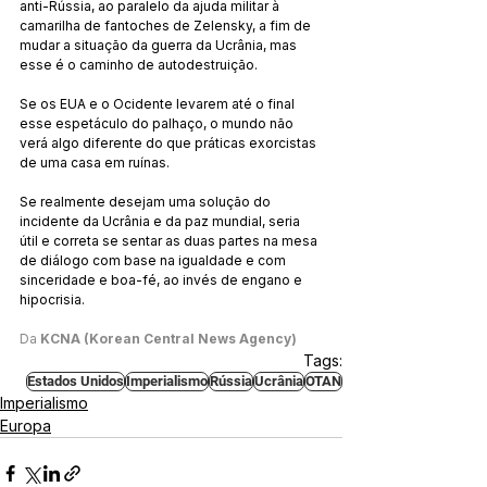
anti-Rússia, ao paralelo da ajuda militar à 
camarilha de fantoches de Zelensky, a fim de 
mudar a situação da guerra da Ucrânia, mas 
esse é o caminho de autodestruição.
Se os EUA e o Ocidente levarem até o final 
esse espetáculo do palhaço, o mundo não 
verá algo diferente do que práticas exorcistas 
de uma casa em ruínas.
Se realmente desejam uma solução do 
incidente da Ucrânia e da paz mundial, seria 
útil e correta se sentar as duas partes na mesa 
de diálogo com base na igualdade e com 
sinceridade e boa-fé, ao invés de engano e 
hipocrisia.
Da 
KCNA (Korean Central News Agency)
Tags:
Estados Unidos
Imperialismo
Rússia
Ucrânia
OTAN
Imperialismo
Europa