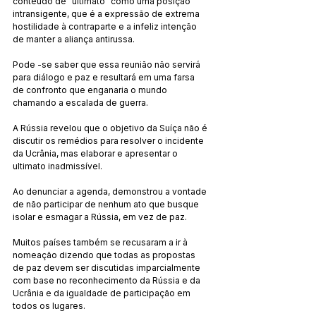
conteúdo de “ultimato” como uma posição 
intransigente, que é a expressão de extrema 
hostilidade à contraparte e a infeliz intenção 
de manter a aliança antirussa.
Pode -se saber que essa reunião não servirá 
para diálogo e paz e resultará em uma farsa 
de confronto que enganaria o mundo 
chamando a escalada de guerra.
A Rússia revelou que o objetivo da Suíça não é 
discutir os remédios para resolver o incidente 
da Ucrânia, mas elaborar e apresentar o 
ultimato inadmissível.
Ao denunciar a agenda, demonstrou a vontade 
de não participar de nenhum ato que busque 
isolar e esmagar a Rússia, em vez de paz.
Muitos países também se recusaram a ir à 
nomeação dizendo que todas as propostas 
de paz devem ser discutidas imparcialmente 
com base no reconhecimento da Rússia e da 
Ucrânia e da igualdade de participação em 
todos os lugares.