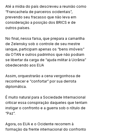
Até a mídia do país descreveu a reunião como 
“Francachela de parceiros ocidentais”, 
prevendo seu fracasso que não leva em 
consideração a posição dos BRICS e de 
outros países.
No final, nessa farsa, que prepara a camarilha 
de Zelensky sob o controle de seu mestre 
ianque, participam apenas os “bens imóveis” 
da OTAN e outros padrinhos que não podiam 
se libertar da carga de “ajuda militar à Ucrânia” 
obedecendo aos EUA
Assim, orquestrarão a cena vergonhosa de 
reconhecer e “confortar” por sua derrota 
diplomática.
É muito natural para a Sociedade Internacional 
criticar essa conspiração daqueles que tentam 
instigar o confronto e a guerra sob o rótulo de 
“Paz”.
Agora, os EUA e o Ocidente recorrem à 
formação da frente internacional do confronto 