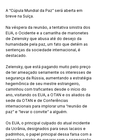
A “Cúpula Mundial da Paz” será aberta em 
breve na Suíça.
Na véspera da reunião, a tentativa sinistra dos 
EUA, o Ocidente e a camarilha de marionetes 
de Zelensky que abusa até do desejo da 
humanidade pela paz, um fato que detém as 
sentenças da sociedade internacional, é 
destacado.
Zelensky, que está pagando muito pelo preço 
de ter ameaçado seriamente os interesses de 
segurança da Rússia, aumentando a estratégia 
hegemônica de seu mestre estrangeiro, 
caminhou com traficantes desde o início do 
ano, visitando os EUA, a OTAN e os aliados da 
sede da OTAN e de Conferências 
internacionais para implorar uma “reunião de 
paz” e “levar o convite” a alguém.
Os EUA, o principal culpado do atual incidente 
da Ucrânia, designados para seus lacaios e 
padrinhos, o papel principal dessa farsa com a 
intenção sinistra de reparar com a cooperação 