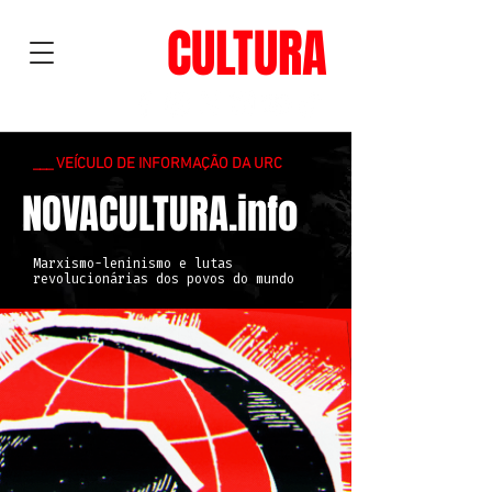
NOVA
CULTURA
___ VEÍCULO DE INFORMAÇÃO DA URC
NOVACULTURA.info
Marxismo-leninismo e lutas
revolucionárias dos povos do mundo