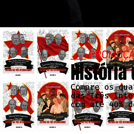
___ PROMOÇ
História
Compre os qua
das Três Inte
com até 40% d