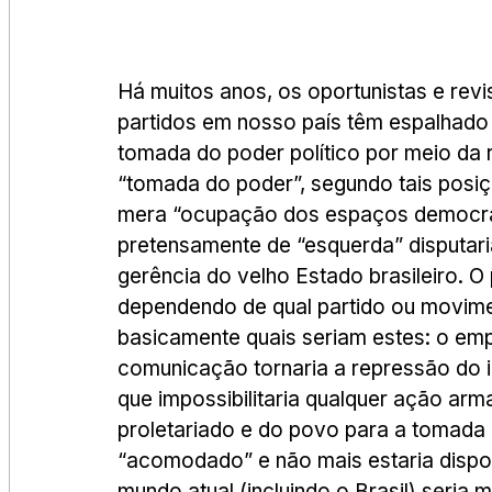
Há muitos anos, os oportunistas e revi
partidos em nosso país têm espalhado a
tomada do poder político por meio da r
“tomada do poder”, segundo tais posiç
mera “ocupação dos espaços democráti
pretensamente de “esquerda” disputaria
gerência do velho Estado brasileiro. O
dependendo de qual partido ou movim
basicamente quais seriam estes: o emp
comunicação tornaria a repressão do i
que impossibilitaria qualquer ação arm
proletariado e do povo para a tomada d
“acomodado” e não mais estaria dispos
mundo atual (incluindo o Brasil) seri