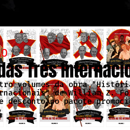
ÃO
 das Três Internaci
tro volumes da obra "Históri
rnacionais" de William Z. Fo
e desconto no pacote promoci