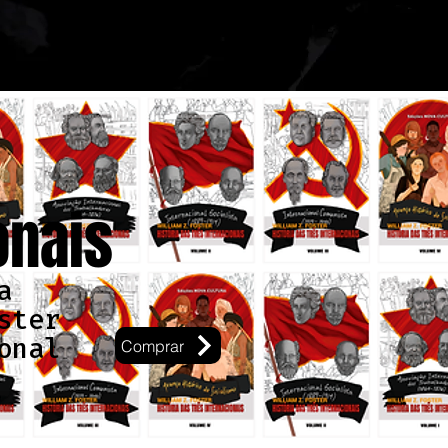
onais
a
ster
onal
Comprar