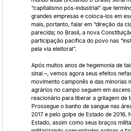
“capitalismo pós-industrial” que termin
grandes empresas e coloca-los em esc
mais, portanto, falar em “direção da c
parecida; no Brasil, a nova Constituiçã
participação pacífica do povo nas “ins
pela via eleitoral”.
Após muitos anos de hegemonia de tai
sinal –, vemos agora seus efeitos nefa
movimento camponês e das minorias na
agrários no campo seguem em ascensão
reacionário para liberar a grilagem de t
Prossegue o banho de sangue nas áreas
2017 e pelo golpe de Estado de 2016. 
Estado, assim como seus braços milita
militarizando comunidades pobres e fa