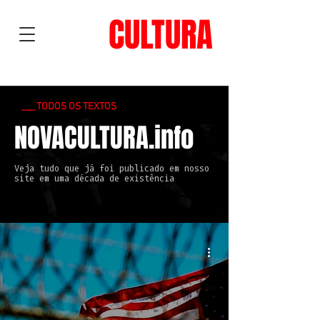
NOVA
CULTURA
___ TODOS OS TEXTOS
NOVACULTURA.info
Veja tudo que já foi publicado em nosso
site em uma década de existência