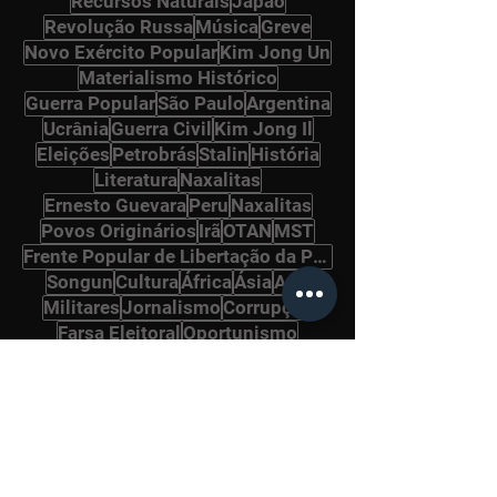
Recursos Naturais
Japão
Revolução Russa
Música
Greve
Novo Exército Popular
Kim Jong Un
Materialismo Histórico
Guerra Popular
São Paulo
Argentina
Ucrânia
Guerra Civil
Kim Jong Il
Eleições
Petrobrás
Stalin
História
Literatura
Naxalitas
Ernesto Guevara
Peru
Naxalitas
Povos Originários
Irã
OTAN
MST
Frente Popular de Libertação da Palestina
Songun
Cultura
África
Ásia
Arte
Militares
Jornalismo
Corrupção
Farsa Eleitoral
Oportunismo
Internacional Comunista
Política
Vietnã
Gramsci
Pará
Panteras Negras
Ditadura Militar
Drogas
Alemanha
Imigrantes
Bolcheviques
Afeganistão
Revolução Cultural
Ho Chi Minh