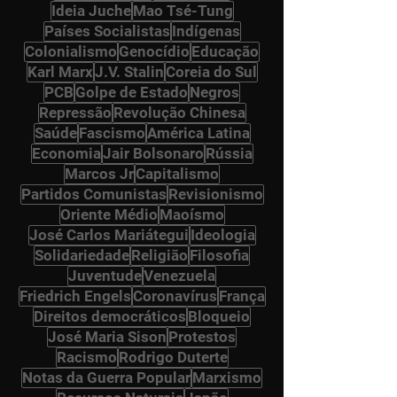
Ideia Juche
Mao Tsé-Tung
Países Socialistas
Indígenas
Colonialismo
Genocídio
Educação
Karl Marx
J.V. Stalin
Coreia do Sul
PCB
Golpe de Estado
Negros
Repressão
Revolução Chinesa
Saúde
Fascismo
América Latina
Economia
Jair Bolsonaro
Rússia
Marcos Jr
Capitalismo
Partidos Comunistas
Revisionismo
Oriente Médio
Maoísmo
José Carlos Mariátegui
Ideologia
Solidariedade
Religião
Filosofia
Juventude
Venezuela
Friedrich Engels
Coronavírus
França
Direitos democráticos
Bloqueio
José Maria Sison
Protestos
Racismo
Rodrigo Duterte
Notas da Guerra Popular
Marxismo