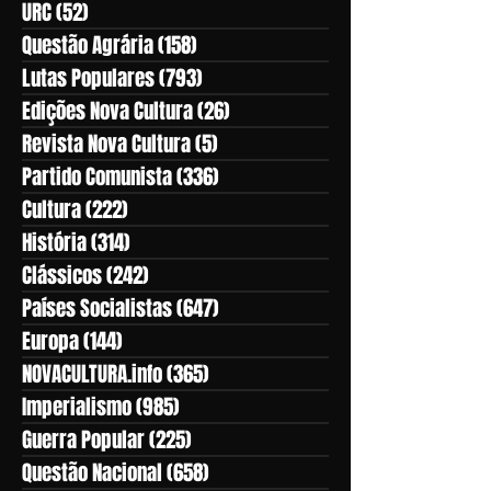
URC
(52)
52 posts
Questão Agrária
(158)
158 posts
Lutas Populares
(793)
793 posts
Edições Nova Cultura
(26)
26 posts
Revista Nova Cultura
(5)
5 posts
Partido Comunista
(336)
336 posts
Cultura
(222)
222 posts
História
(314)
314 posts
Clássicos
(242)
242 posts
Países Socialistas
(647)
647 posts
Europa
(144)
144 posts
NOVACULTURA.info
(365)
365 posts
Imperialismo
(985)
985 posts
Guerra Popular
(225)
225 posts
Questão Nacional
(658)
658 posts