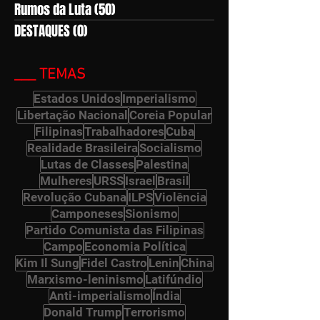
Rumos da Luta
(50)
50 posts
DESTAQUES
(0)
0 post
___ TEMAS
Estados Unidos
Imperialismo
Libertação Nacional
Coreia Popular
Filipinas
Trabalhadores
Cuba
Realidade Brasileira
Socialismo
Lutas de Classes
Palestina
Mulheres
URSS
Israel
Brasil
Revolução Cubana
ILPS
Violência
Camponeses
Sionismo
Partido Comunista das Filipinas
Campo
Economia Política
Kim Il Sung
Fidel Castro
Lenin
China
Marxismo-leninismo
Latifúndio
Anti-imperialismo
Índia
Donald Trump
Terrorismo