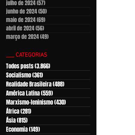
julho de 2024
(57)
57 posts
junho de 2024
(50)
50 posts
maio de 2024
(69)
69 posts
abril de 2024
(56)
56 posts
março de 2024
(49)
49 posts
___ CATEGORIAS
Todos posts
(3.866)
3.866 posts
Socialismo
(361)
361 posts
Realidade Brasileira
(488)
488 posts
América Latina
(559)
559 posts
Marxismo-leninismo
(430)
430 posts
África
(281)
281 posts
Ásia
(815)
815 posts
Economia
(149)
149 posts