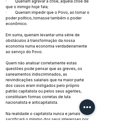
·         Queriam agravar a crise, aquela crise de 
que o inimigo hoje fala;
·         Queriam impedir que o Povo, ao tomar o 
poder político, tomasse também o poder 
econômico.
Em suma, queriam levantar uma série de 
obstáculos à transformação da nossa 
economia numa economia verdadeiramente 
ao serviço do Povo.
Quem não analisar corretamente estas 
questões pode pensar que as greves, os 
saneamentos indiscriminados, as 
reivindicações salariais que na maior parte 
dos casos eram instigados pelo próprio 
patrão capitalista ou pelos seus agentes, 
constituíam formas corretas de luta 
nacionalista e anticapitalista.
Na realidade o capitalista nunca e jamais 
sacrificará o mínimo dos seus interesses por 
amor ao trabalhador. Não tenhamos ilusões.
Muitos participavam nas greves e pensavam 