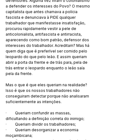
defensores. Alguma vez viram o colonialismo 
a defender os interesses do Povo? O mesmo 
capitalista que antes chamava a polícia 
fascista e denunciava à PIDE qualquer 
trabalhador que manifestasse insatisfação, 
procurou rapidamente vestir a pele de 
anticolonialista, antifascista e antirracista, 
aparecendo como bom patrão, defensor dos 
interesses do trabalhador. Acreditam? Mas há 
quem diga que é preferível ser comido pelo 
leopardo do que pelo leão. E assim queriam 
abrir a porta da frente e de trás para, pela de 
trás entrar o leopardo enquanto o leão saía 
pela da frente.
Mas o que é que eles queriam na realidade? 
Isso é que os nossos trabalhadores não 
conseguiram detectar porque não analisaram 
suficientemente as intenções.
·         Queriam confundir as massas, 
dificultando a definição correta do inimigo;
·         Queriam dividir os trabalhadores;
·         Queriam desorganizar a economia 
moçambicana;