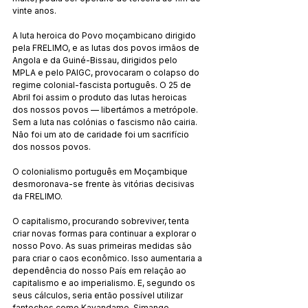
vinte anos.
A luta heroica do Povo moçambicano dirigido 
pela FRELIMO, e as lutas dos povos irmãos de 
Angola e da Guiné-Bissau, dirigidos pelo 
MPLA e pelo PAIGC, provocaram o colapso do 
regime colonial-fascista português. O 25 de 
Abril foi assim o produto das lutas heroicas 
dos nossos povos — libertámos a metrópole. 
Sem a luta nas colónias o fascismo não cairia. 
Não foi um ato de caridade foi um sacrifício 
dos nossos povos.
O colonialismo português em Moçambique 
desmoronava-se frente às vitórias decisivas 
da FRELIMO.
O capitalismo, procurando sobreviver, tenta 
criar novas formas para continuar a explorar o 
nosso Povo. As suas primeiras medidas são 
para criar o caos econômico. Isso aumentaria a 
dependência do nosso País em relação ao 
capitalismo e ao imperialismo. E, segundo os 
seus cálculos, seria então possível utilizar 
fantoches como Kavandame, Simango, 