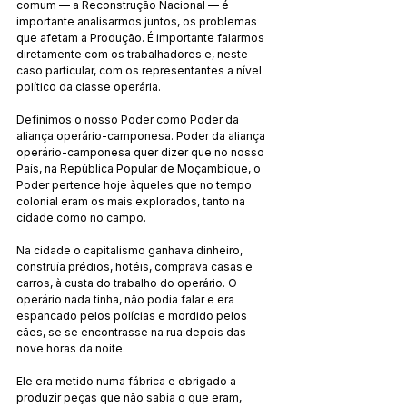
comum — a Reconstrução Nacional — é 
importante analisarmos juntos, os problemas 
que afetam a Produção. É importante falarmos 
diretamente com os trabalhadores e, neste 
caso particular, com os representantes a nível 
político da classe operária.
Definimos o nosso Poder como Poder da 
aliança operário-camponesa. Poder da aliança 
operário-camponesa quer dizer que no nosso 
País, na República Popular de Moçambique, o 
Poder pertence hoje àqueles que no tempo 
colonial eram os mais explorados, tanto na 
cidade como no campo.
Na cidade o capitalismo ganhava dinheiro, 
construía prédios, hotéis, comprava casas e 
carros, à custa do trabalho do operário. O 
operário nada tinha, não podia falar e era 
espancado pelos polícias e mordido pelos 
cães, se se encontrasse na rua depois das 
nove horas da noite.
Ele era metido numa fábrica e obrigado a 
produzir peças que não sabia o que eram, 