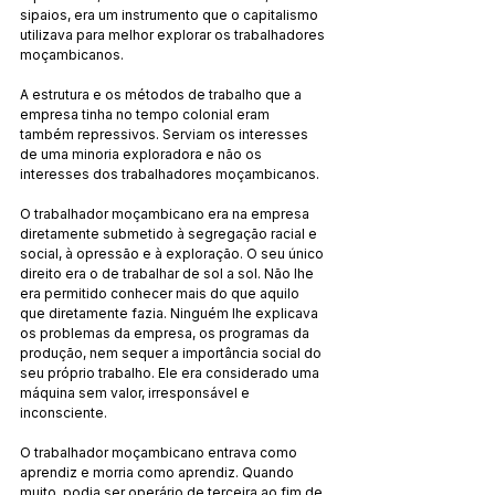
sipaios, era um instrumento que o capitalismo 
utilizava para melhor explorar os trabalhadores 
moçambicanos.
A estrutura e os métodos de trabalho que a 
empresa tinha no tempo colonial eram 
também repressivos. Serviam os interesses 
de uma minoria exploradora e não os 
interesses dos trabalhadores moçambicanos.
O trabalhador moçambicano era na empresa 
diretamente submetido à segregação racial e 
social, à opressão e à exploração. O seu único 
direito era o de trabalhar de sol a sol. Não lhe 
era permitido conhecer mais do que aquilo 
que diretamente fazia. Ninguém lhe explicava 
os problemas da empresa, os programas da 
produção, nem sequer a importância social do 
seu próprio trabalho. Ele era considerado uma 
máquina sem valor, irresponsável e 
inconsciente.
O trabalhador moçambicano entrava como 
aprendiz e morria como aprendiz. Quando 
muito, podia ser operário de terceira ao fim de 