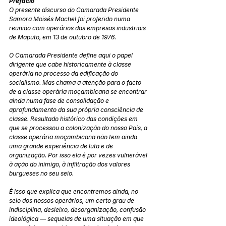
Prefácio
O presente discurso do Camarada Presidente 
Samora Moisés Machel foi proferido numa 
reunião com operários das empresas industriais 
de Maputo, em 13 de outubro de 1976.
O Camarada Presidente define aqui o papel 
dirigente que cabe historicamente à classe 
operária no processo da edificação do 
socialismo. Mas chama a atenção para o facto 
de a classe operária moçambicana se encontrar 
ainda numa fase de consolidação e 
aprofundamento da sua própria consciência de 
classe. Resultado histórico das condições em 
que se processou a colonização do nosso País, a 
classe operária moçambicana não tem ainda 
uma grande experiência de luta e de 
organização. Por isso ela é por vezes vulnerável 
à ação do inimigo, à infiltração dos valores 
burgueses no seu seio.
É isso que explica que encontremos ainda, no 
seio dos nossos operários, um certo grau de 
indisciplina, desleixo, desorganização, confusão 
ideológica — sequelas de uma situação em que 