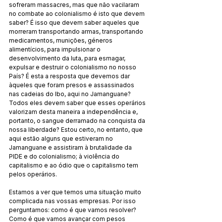
sofreram massacres, mas que não vacilaram 
no combate ao colonialismo é isto que devem 
saber? É isso que devem saber aqueles que 
morreram transportando armas, transportando 
medicamentos, munições, géneros 
alimentícios, para impulsionar o 
desenvolvimento da luta, para esmagar, 
expulsar e destruir o colonialismo no nosso 
País? É esta a resposta que devemos dar 
àqueles que foram presos e assassinados 
nas cadeias do Ibo, aqui no Jamanguane? 
Todos eles devem saber que esses operários 
valorizam desta maneira a independência e, 
portanto, o sangue derramado na conquista da 
nossa liberdade? Estou certo, no entanto, que 
aqui estão alguns que estiveram no 
Jamanguane e assistiram à brutalidade da 
PIDE e do colonialismo; à violência do 
capitalismo e ao ódio que o capitalismo tem 
pelos operários.
Estamos a ver que temos uma situação muito 
complicada nas vossas empresas. Por isso 
perguntamos: como é que vamos resolver? 
Como é que vamos avançar com pesos 