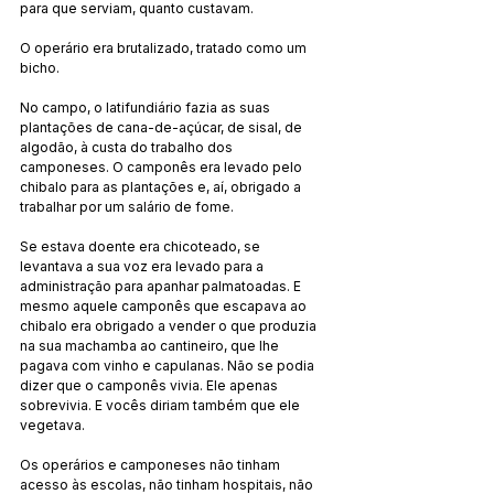
para que serviam, quanto custavam.
O operário era brutalizado, tratado como um 
bicho.
No campo, o latifundiário fazia as suas 
plantações de cana-de-açúcar, de sisal, de 
algodão, à custa do trabalho dos 
camponeses. O camponês era levado pelo 
chibalo para as plantações e, aí, obrigado a 
trabalhar por um salário de fome.
Se estava doente era chicoteado, se 
levantava a sua voz era levado para a 
administração para apanhar palmatoadas. E 
mesmo aquele camponês que escapava ao 
chibalo era obrigado a vender o que produzia 
na sua machamba ao cantineiro, que lhe 
pagava com vinho e capulanas. Não se podia 
dizer que o camponês vivia. Ele apenas 
sobrevivia. E vocês diriam também que ele 
vegetava.
Os operários e camponeses não tinham 
acesso às escolas, não tinham hospitais, não 