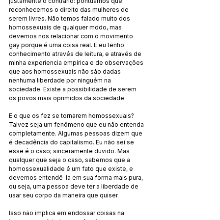
justamente o contrário: pontuamos que 
reconhecemos o direito das mulheres de 
serem livres. Não temos falado muito dos 
homossexuais de qualquer modo, mas 
devemos nos relacionar com o movimento 
gay porque é uma coisa real. E eu tenho 
conhecimento através de leitura, e através de 
minha experiencia empírica e de observações 
que aos homossexuais não são dadas 
nenhuma liberdade por ninguém na 
sociedade. Existe a possibilidade de serem 
os povos mais oprimidos da sociedade.
E o que os fez se tornarem homossexuais? 
Talvez seja um fenômeno que eu não entenda 
completamente. Algumas pessoas dizem que 
é decadência do capitalismo. Eu não sei se 
esse é o caso; sinceramente duvido. Mas 
qualquer que seja o caso, sabemos que a 
homossexualidade é um fato que existe, e 
devemos entendê-la em sua forma mais pura, 
ou seja, uma pessoa deve ter a liberdade de 
usar seu corpo da maneira que quiser.
Isso não implica em endossar coisas na 