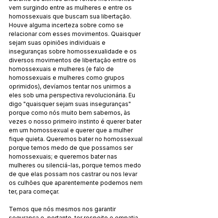
vem surgindo entre as mulheres e entre os 
homossexuais que buscam sua libertação. 
Houve alguma incerteza sobre como se 
relacionar com esses movimentos. Quaisquer 
sejam suas opiniões individuais e 
inseguranças sobre homossexualidade e os 
diversos movimentos de libertação entre os 
homossexuais e mulheres (e falo de 
homossexuais e mulheres como grupos 
oprimidos), devíamos tentar nos unirmos a 
eles sob uma perspectiva revolucionária. Eu 
digo "quaisquer sejam suas inseguranças" 
porque como nós muito bem sabemos, às 
vezes o nosso primeiro instinto é querer bater 
em um homossexual e querer que a mulher 
fique quieta. Queremos bater no homossexual 
porque temos medo de que possamos ser 
homossexuais; e queremos bater nas 
mulheres ou silenciá-las, porque temos medo 
de que elas possam nos castrar ou nos levar 
os culhões que aparentemente podemos nem 
ter, para começar.
Temos que nós mesmos nos garantir 
segurança e, portanto, ter respeito e empatia 