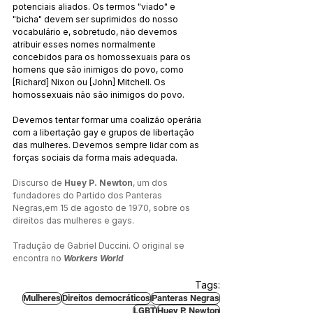
potenciais aliados. Os termos "viado" e 
"bicha" devem ser suprimidos do nosso 
vocabulário e, sobretudo, não devemos 
atribuir esses nomes normalmente 
concebidos para os homossexuais para os 
homens que são inimigos do povo, como 
[Richard] Nixon ou [John] Mitchell. Os 
homossexuais não são inimigos do povo.
Devemos tentar formar uma coalizão operária 
com a libertação gay e grupos de libertação 
das mulheres. Devemos sempre lidar com as 
forças sociais da forma mais adequada.
Discurso de 
Huey P. Newton
, um dos 
fundadores do Partido dos Panteras 
Negras,em 15 de agosto de 1970, sobre os 
direitos das mulheres e gays.
Tradução de Gabriel Duccini. O original se 
encontra no 
Workers World
Tags:
Mulheres
Direitos democráticos
Panteras Negras
LGBT
Huey P. Newton