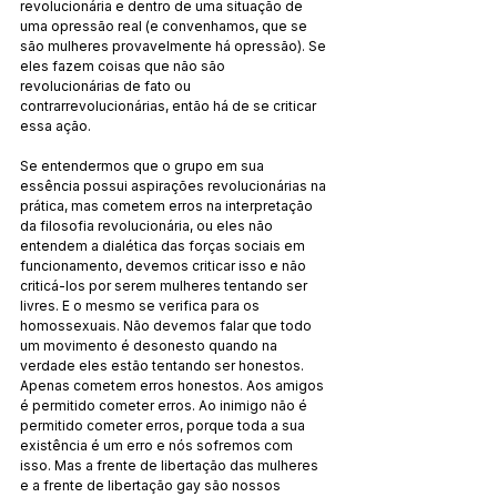
revolucionária e dentro de uma situação de 
uma opressão real (e convenhamos, que se 
são mulheres provavelmente há opressão). Se 
eles fazem coisas que não são 
revolucionárias de fato ou 
contrarrevolucionárias, então há de se criticar 
essa ação.
Se entendermos que o grupo em sua 
essência possui aspirações revolucionárias na 
prática, mas cometem erros na interpretação 
da filosofia revolucionária, ou eles não 
entendem a dialética das forças sociais em 
funcionamento, devemos criticar isso e não 
criticá-los por serem mulheres tentando ser 
livres. E o mesmo se verifica para os 
homossexuais. Não devemos falar que todo 
um movimento é desonesto quando na 
verdade eles estão tentando ser honestos. 
Apenas cometem erros honestos. Aos amigos 
é permitido cometer erros. Ao inimigo não é 
permitido cometer erros, porque toda a sua 
existência é um erro e nós sofremos com 
isso. Mas a frente de libertação das mulheres 
e a frente de libertação gay são nossos 