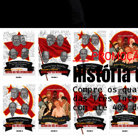
___ PROMOÇ
História
Compre os qua
das Três Inte
com até 40% d