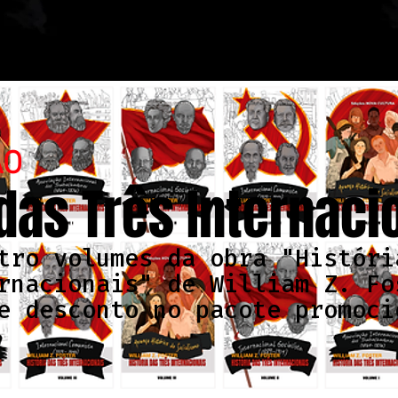
ÃO
 das Três Internaci
tro volumes da obra "Históri
rnacionais" de William Z. Fo
e desconto no pacote promoci