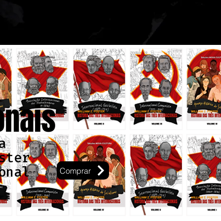
onais
a
ster
onal
Comprar