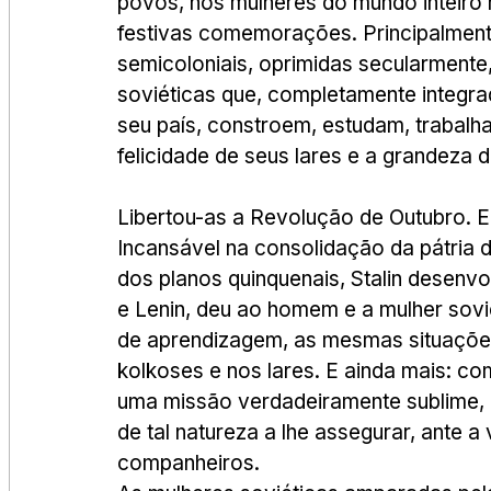
povos, nós mulheres do mundo inteiro 
festivas comemorações. Principalmente 
semicoloniais, oprimidas secularmente
soviéticas que, completamente integrad
seu país, constroem, estudam, traba
felicidade de seus lares e a grandeza da 
Libertou-as a Revolução de Outubro. E e
Incansável na consolidação da pátria d
dos planos quinquenais, Stalin desenv
e Lenin, deu ao homem e a mulher sovi
de aprendizagem, as mesmas situações 
kolkoses e nos lares. E ainda mais: c
uma missão verdadeiramente sublime, i
de tal natureza a lhe assegurar, ante a 
companheiros.     