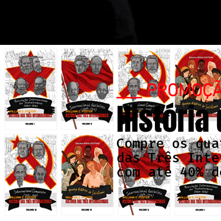
___ PROMOÇ
História
Compre os qua
das Três Inte
com até 40% d