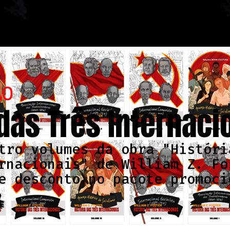
ÃO
 das Três Internaci
tro volumes da obra "Históri
rnacionais" de William Z. Fo
e desconto no pacote promoci