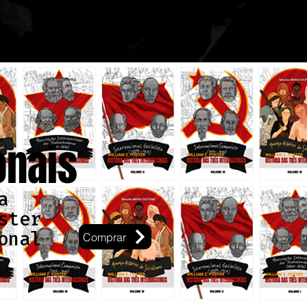
onais
a
ster
onal
Comprar