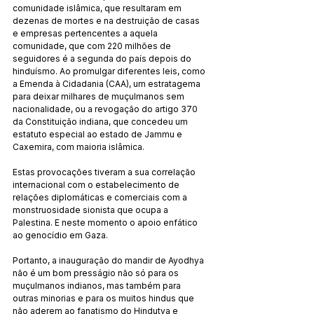
comunidade islâmica, que resultaram em 
dezenas de mortes e na destruição de casas 
e empresas pertencentes a aquela 
comunidade, que com 220 milhões de 
seguidores é a segunda do país depois do 
hinduísmo. Ao promulgar diferentes leis, como 
a Emenda à Cidadania (CAA), um estratagema 
para deixar milhares de muçulmanos sem 
nacionalidade, ou a revogação do artigo 370 
da Constituição indiana, que concedeu um 
estatuto especial ao estado de Jammu e 
Caxemira, com maioria islâmica.
Estas provocações tiveram a sua correlação 
internacional com o estabelecimento de 
relações diplomáticas e comerciais com a 
monstruosidade sionista que ocupa a 
Palestina. E neste momento o apoio enfático 
ao genocídio em Gaza.
Portanto, a inauguração do mandir de Ayodhya 
não é um bom presságio não só para os 
muçulmanos indianos, mas também para 
outras minorias e para os muitos hindus que 
não aderem ao fanatismo do Hindutva e 