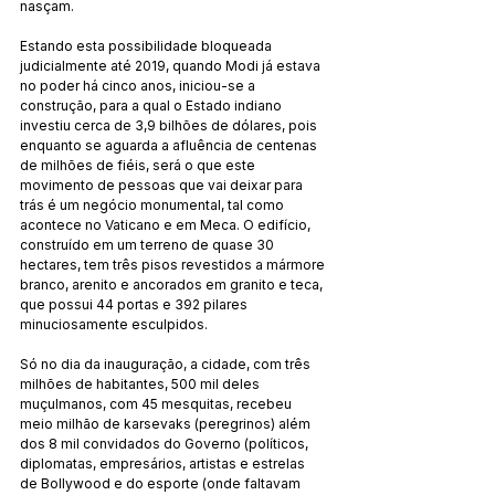
nasçam.
Estando esta possibilidade bloqueada 
judicialmente até 2019, quando Modi já estava 
no poder há cinco anos, iniciou-se a 
construção, para a qual o Estado indiano 
investiu cerca de 3,9 bilhões de dólares, pois 
enquanto se aguarda a afluência de centenas 
de milhões de fiéis, será o que este 
movimento de pessoas que vai deixar para 
trás é um negócio monumental, tal como 
acontece no Vaticano e em Meca. O edifício, 
construído em um terreno de quase 30 
hectares, tem três pisos revestidos a mármore 
branco, arenito e ancorados em granito e teca, 
que possui 44 portas e 392 pilares 
minuciosamente esculpidos.
Só no dia da inauguração, a cidade, com três 
milhões de habitantes, 500 mil deles 
muçulmanos, com 45 mesquitas, recebeu 
meio milhão de karsevaks (peregrinos) além 
dos 8 mil convidados do Governo (políticos, 
diplomatas, empresários, artistas e estrelas 
de Bollywood e do esporte (onde faltavam 