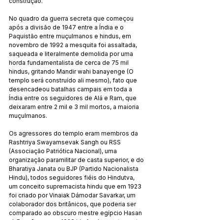
construção.
No quadro da guerra secreta que começou 
após a divisão de 1947 entre a Índia e o 
Paquistão entre muçulmanos e hindus, em 
novembro de 1992 a mesquita foi assaltada, 
saqueada e literalmente demolida por uma 
horda fundamentalista de cerca de 75 mil 
hindus, gritando Mandir wahi banayenge (O 
templo será construído ali mesmo), fato que 
desencadeou batalhas campais em toda a 
Índia entre os seguidores de Alá e Ram, que 
deixaram entre 2 mil e 3 mil mortos, a maioria 
muçulmanos.
Os agressores do templo eram membros da 
Rashtriya Swayamsevak Sangh ou RSS 
(Associação Patriótica Nacional), uma 
organização paramilitar de casta superior, e do 
Bharatiya Janata ou BJP (Partido Nacionalista 
Hindu), todos seguidores fiéis do Hindutva, 
um conceito supremacista hindu que em 1923 
foi criado por Vinaiak Dámodar Savarkar, um 
colaborador dos britânicos, que poderia ser 
comparado ao obscuro mestre egípcio Hasan 