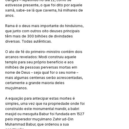
estivesse presente, o que foi dito por aquele 
xamã, sabe-se lá que caverna, há milhares de 
anos.
Rama é o deus mais importante do hinduísmo, 
que junto com outros oito deuses principais 
têm mais de 300 bilhões de divindades 
diversas. Todas autênticas.
O ato de fé do primeiro-ministro contém dois 
arcanos revelados: Modi construiu aquele 
templo para seu próprio benefício e aos 
milhões de pessoas perversas mortas em 
nome de Deus – seja qual for o seu nome – 
mais algumas centenas serão acrescentadas, 
certamente a grande maioria deles 
muçulmanos.
A equação para antecipar estas mortes é 
simples, uma vez que na propriedade onde foi 
construído este monumental mandir, a babri 
masjid ou mesquita Babur foi fundada em 1527 
pelo imperador muçulmano Zahir ud-Din 
Muhammad Babur, que ordenou a sua 