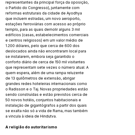
representantes da principal força da oposição, 
o Partido do Congresso), juntamente com 
reformas estruturais da cidade de Ayodhya 
que incluem estradas, um novo aeroporto, 
estações ferroviárias com acesso ao próprio 
templo, para as quais demolir alguns 3 mil 
edifícios (casas, estabelecimentos comerciais 
e centros religiosos) em um valor médio de 
1.200 dólares, pelo que cerca de 600 dos 
deslocados ainda não encontraram local para 
se instalarem, embora seja garantido o 
conforto diário de cerca de 150 mil visitantes 
que representam sete vezes o número atual. A 
quem espera, além de uma rampa reluzente 
de 13 quilômetros de extensão, abrigar 
grandes redes hoteleiras internacionais como 
o Radisson e o Taj. Novas propriedades estão 
sendo construídas e estão previstos cerca de 
50 novos hotéis, conjuntos habitacionais e 
instalação de gigantógrafos a partir dos quais 
se exalta não só a vida de Rama, mas também 
a vincula à ideia de Hindutva.
A religião do autoritarismo