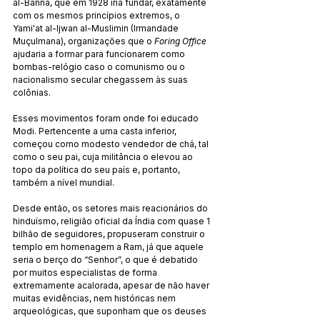
al-Bannā, que em 1928 iria fundar, exatamente 
com os mesmos princípios extremos, o 
Yami'at al-Ijwan al-Muslimin (Irmandade 
Muçulmana), organizações que o 
Foring Office
ajudaria a formar para funcionarem como 
bombas-relógio caso o comunismo ou o 
nacionalismo secular chegassem às suas 
colônias.
Esses movimentos foram onde foi educado 
Modi. Pertencente a uma casta inferior, 
começou como modesto vendedor de chá, tal 
como o seu pai, cuja militância o elevou ao 
topo da política do seu país e, portanto, 
também a nível mundial.
Desde então, os setores mais reacionários do 
hinduísmo, religião oficial da Índia com quase 1 
bilhão de seguidores, propuseram construir o 
templo em homenagem a Ram, já que aquele 
seria o berço do “Senhor”, o que é debatido 
por muitos especialistas de forma 
extremamente acalorada, apesar de não haver 
muitas evidências, nem históricas nem 
arqueológicas, que suponham que os deuses 