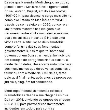
Desde que Narendra Modi chegou ao poder, 
primeiro como Ministro-Chefe (governador) 
do seu estado, Gujarat, em dois mandatos 
(2001-2014) para alcançar o cargo mais alto no 
complexo Estado da Mãe Índia em 2014. E 
depois de ser reeleito em 2020, concorre a 
um terceiro mandato nas eleições que 
decorrerão entre abril e maio deste ano, nas 
quais os analistas indianos já lhe dão uma 
vitória certa. A articulação da islamofobia 
sempre foi uma das suas ferramentas 
governamentais. Assim que foi nomeado 
governador em Gujarat, um estranho incêndio 
em carroças de peregrinos hindus causou a 
morte de 60 deles, desencadeando uma caça 
aos muçulmanos que durou várias semanas e 
terminou com a morte de 2 mil deles, facto 
pelo qual finalmente, após anos de processos 
judiciais, ninguém foi condenado.
Modi implementou as mesmas políticas 
islamofóbicas desde a sua chegada a Nova 
Deli em 2014, enviando os grupos de choque 
RSS e BJP para provocar constantemente 
incidentes em todo o país contra a 