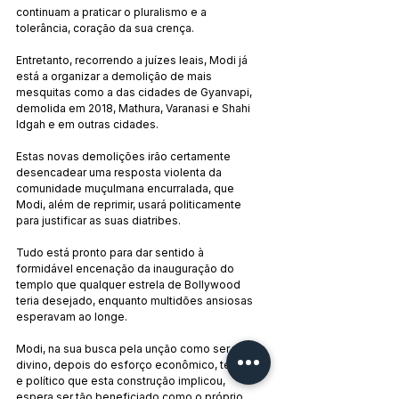
continuam a praticar o pluralismo e a 
tolerância, coração da sua crença.
Entretanto, recorrendo a juízes leais, Modi já 
está a organizar a demolição de mais 
mesquitas como a das cidades de Gyanvapi, 
demolida em 2018, Mathura, Varanasi e Shahi 
Idgah e em outras cidades.
Estas novas demolições irão certamente 
desencadear uma resposta violenta da 
comunidade muçulmana encurralada, que 
Modi, além de reprimir, usará politicamente 
para justificar as suas diatribes.
Tudo está pronto para dar sentido à 
formidável encenação da inauguração do 
templo que qualquer estrela de Bollywood 
teria desejado, enquanto multidões ansiosas 
esperavam ao longe.
Modi, na sua busca pela unção como ser 
divino, depois do esforço econômico, técnico 
e político que esta construção implicou, 
espera ser tão beneficiado como o próprio 