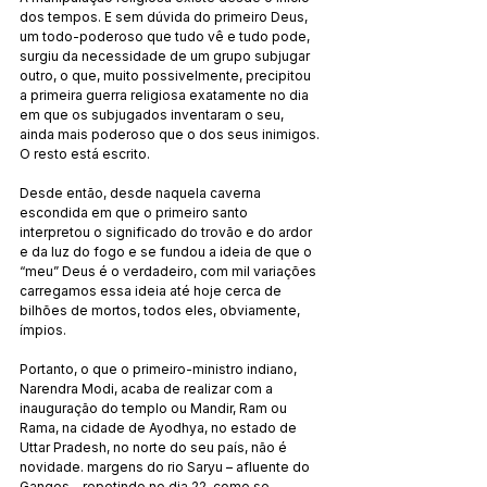
dos tempos. E sem dúvida do primeiro Deus, 
um todo-poderoso que tudo vê e tudo pode, 
surgiu da necessidade de um grupo subjugar 
outro, o que, muito possivelmente, precipitou 
a primeira guerra religiosa exatamente no dia 
em que os subjugados inventaram o seu, 
ainda mais poderoso que o dos seus inimigos. 
O resto está escrito.
Desde então, desde naquela caverna 
escondida em que o primeiro santo 
interpretou o significado do trovão e do ardor 
e da luz do fogo e se fundou a ideia de que o 
“meu” Deus é o verdadeiro, com mil variações 
carregamos essa ideia até hoje cerca de 
bilhões de mortos, todos eles, obviamente, 
ímpios.
Portanto, o que o primeiro-ministro indiano, 
Narendra Modi, acaba de realizar com a 
inauguração do templo ou Mandir, Ram ou 
Rama, na cidade de Ayodhya, no estado de 
Uttar Pradesh, no norte do seu país, não é 
novidade. margens do rio Saryu – afluente do 
Ganges – repetindo no dia 22, como se 