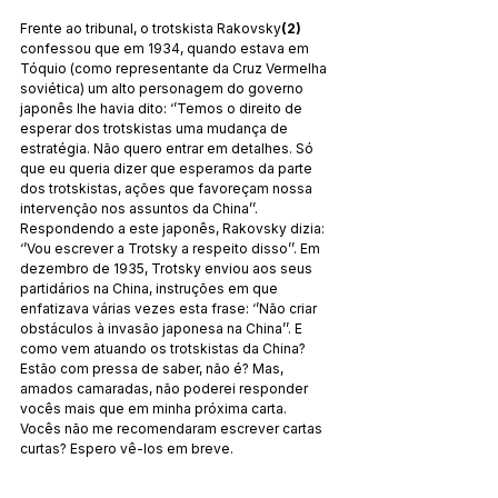
Frente ao tribunal, o trotskista Rakovsky
(2)
confessou que em 1934, quando estava em 
Tóquio (como representante da Cruz Vermelha 
soviética) um alto personagem do governo 
japonês lhe havia dito: ‘’Temos o direito de 
esperar dos trotskistas uma mudança de 
estratégia. Não quero entrar em detalhes. Só 
que eu queria dizer que esperamos da parte 
dos trotskistas, ações que favoreçam nossa 
intervenção nos assuntos da China’’. 
Respondendo a este japonês, Rakovsky dizia: 
‘’Vou escrever a Trotsky a respeito disso’’. Em 
dezembro de 1935, Trotsky enviou aos seus 
partidários na China, instruções em que 
enfatizava várias vezes esta frase: ‘’Não criar 
obstáculos à invasão japonesa na China’’. E 
como vem atuando os trotskistas da China? 
Estão com pressa de saber, não é? Mas, 
amados camaradas, não poderei responder 
vocês mais que em minha próxima carta. 
Vocês não me recomendaram escrever cartas 
curtas? Espero vê-los em breve. 