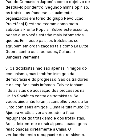
Partido Comunista Japonês com o objetivo de 
destruí-lo por dentro. Segundo minha opinião, 
os trotskistas franceses, atualmente 
organizados em torno do grupo Revolução 
Proletária
(1)
 estabeleceram como meta 
sabotar a Frente Popular. Sobre este assunto, 
penso que vocês estarão mais informados 
que eu. Em nosso país, os trotskistas se 
agrupam em organizações tais como La Lutte, 
Guerra contra os Japoneses, Cultura e 
Bandeira Vermelha. 
5. Os trotskistas não são apenas inimigos do 
comunismo, mas também inimigos da 
democracia e do progresso. São os traidores 
e os espiões mais infames. Talvez tenham 
lido as atas de acusação dos processos na 
União Soviética contra os trotskistas. Se 
vocês ainda não leram, aconselho vocês a ler 
junto com seus amigos. É uma leitura muito útil. 
Ajudará vocês a ver a verdadeira face 
repugnante do trotskismo e dos trotskistas. 
Aqui, deixem-me extrair algumas passagens 
relacionadas diretamente a China. O 
verdadeiro rosto repugnante do trotskismo. 