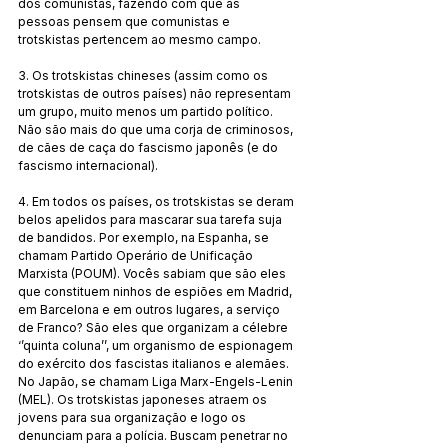
dos comunistas, fazendo com que as 
pessoas pensem que comunistas e 
trotskistas pertencem ao mesmo campo. 
3. Os trotskistas chineses (assim como os 
trotskistas de outros países) não representam 
um grupo, muito menos um partido político. 
Não são mais do que uma corja de criminosos, 
de cães de caça do fascismo japonês (e do 
fascismo internacional). 
4. Em todos os países, os trotskistas se deram 
belos apelidos para mascarar sua tarefa suja 
de bandidos. Por exemplo, na Espanha, se 
chamam Partido Operário de Unificação 
Marxista (POUM). Vocês sabiam que são eles 
que constituem ninhos de espiões em Madrid, 
em Barcelona e em outros lugares, a serviço 
de Franco? São eles que organizam a célebre 
‘’quinta coluna’’, um organismo de espionagem 
do exército dos fascistas italianos e alemães. 
No Japão, se chamam Liga Marx-Engels-Lenin 
(MEL). Os trotskistas japoneses atraem os 
jovens para sua organização e logo os 
denunciam para a polícia. Buscam penetrar no 