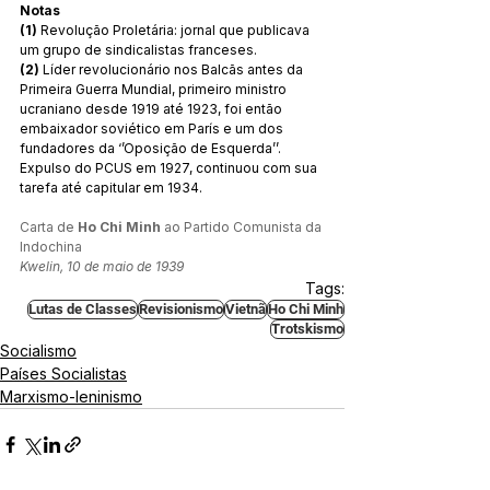
Notas
(1)
 Revolução Proletária: jornal que publicava 
um grupo de sindicalistas franceses. 
(2)
 Líder revolucionário nos Balcãs antes da 
Primeira Guerra Mundial, primeiro ministro 
ucraniano desde 1919 até 1923, foi então 
embaixador soviético em París e um dos 
fundadores da ‘’Oposição de Esquerda’’. 
Expulso do PCUS em 1927, continuou com sua 
tarefa até capitular em 1934. 
Carta de 
Ho Chi Minh
 ao Partido Comunista da 
Indochina
Kwelin, 10 de maio de 1939
Tags:
Lutas de Classes
Revisionismo
Vietnã
Ho Chi Minh
Trotskismo
Socialismo
Países Socialistas
Marxismo-leninismo