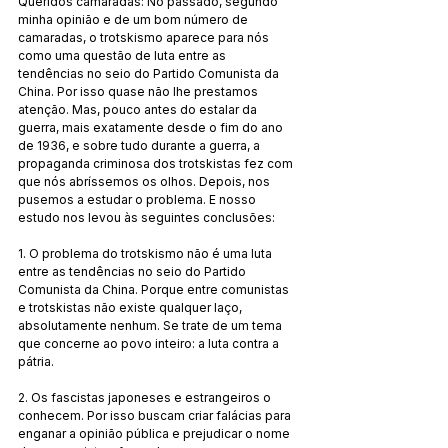
Queridos camaradas: No passado, segundo 
minha opinião e de um bom número de 
camaradas, o trotskismo aparece para nós 
como uma questão de luta entre as 
tendências no seio do Partido Comunista da 
China. Por isso quase não lhe prestamos 
atenção. Mas, pouco antes do estalar da 
guerra, mais exatamente desde o fim do ano 
de 1936, e sobre tudo durante a guerra, a 
propaganda criminosa dos trotskistas fez com 
que nós abríssemos os olhos. Depois, nos 
pusemos a estudar o problema. E nosso 
estudo nos levou às seguintes conclusões: 
1. O problema do trotskismo não é uma luta 
entre as tendências no seio do Partido 
Comunista da China. Porque entre comunistas 
e trotskistas não existe qualquer laço, 
absolutamente nenhum. Se trate de um tema 
que concerne ao povo inteiro: a luta contra a 
pátria. 
2. Os fascistas japoneses e estrangeiros o 
conhecem. Por isso buscam criar falácias para 
enganar a opinião pública e prejudicar o nome 