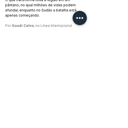
pântano, no qual milhões de vidas podem 
afundar, enquanto no Sudão a batalha está 
apenas começando.
Por 
Guadi Calvo
, no Línea Internacional
Tags:
Golpe de Estado
Militares
Sudão
África
Lutas Populares