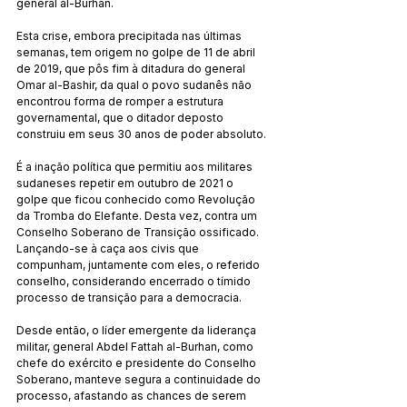
general al-Burhan.
Esta crise, embora precipitada nas últimas 
semanas, tem origem no golpe de 11 de abril 
de 2019, que pôs fim à ditadura do general 
Omar al-Bashir, da qual o povo sudanês não 
encontrou forma de romper a estrutura 
governamental, que o ditador deposto 
construiu em seus 30 anos de poder absoluto.
É a inação política que permitiu aos militares 
sudaneses repetir em outubro de 2021 o 
golpe que ficou conhecido como Revolução 
da Tromba do Elefante. Desta vez, contra um 
Conselho Soberano de Transição ossificado. 
Lançando-se à caça aos civis que 
compunham, juntamente com eles, o referido 
conselho, considerando encerrado o tímido 
processo de transição para a democracia.
Desde então, o líder emergente da liderança 
militar, general Abdel Fattah al-Burhan, como 
chefe do exército e presidente do Conselho 
Soberano, manteve segura a continuidade do 
processo, afastando as chances de serem 