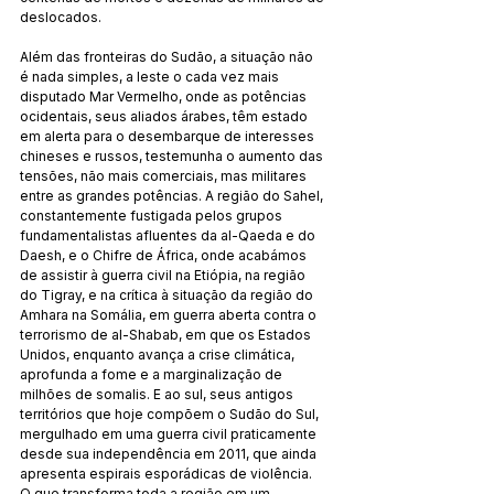
deslocados.
Além das fronteiras do Sudão, a situação não 
é nada simples, a leste o cada vez mais 
disputado Mar Vermelho, onde as potências 
ocidentais, seus aliados árabes, têm estado 
em alerta para o desembarque de interesses 
chineses e russos, testemunha o aumento das 
tensões, não mais comerciais, mas militares 
entre as grandes potências. A região do Sahel, 
constantemente fustigada pelos grupos 
fundamentalistas afluentes da al-Qaeda e do 
Daesh, e o Chifre de África, onde acabámos 
de assistir à guerra civil na Etiópia, na região 
do Tigray, e na crítica à situação da região do 
Amhara na Somália, em guerra aberta contra o 
terrorismo de al-Shabab, em que os Estados 
Unidos, enquanto avança a crise climática, 
aprofunda a fome e a marginalização de 
milhões de somalis. E ao sul, seus antigos 
territórios que hoje compõem o Sudão do Sul, 
mergulhado em uma guerra civil praticamente 
desde sua independência em 2011, que ainda 
apresenta espirais esporádicas de violência. 
O que transforma toda a região em um 