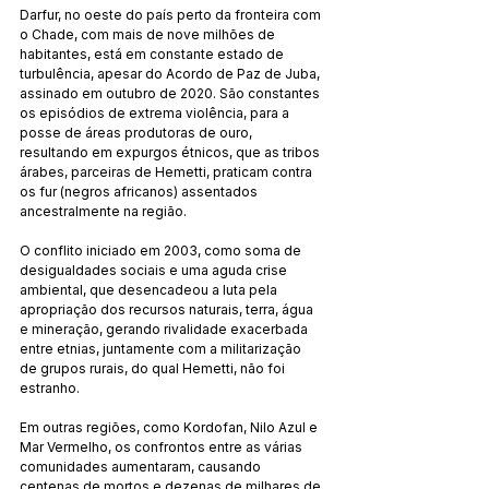
Darfur, no oeste do país perto da fronteira com 
o Chade, com mais de nove milhões de 
habitantes, está em constante estado de 
turbulência, apesar do Acordo de Paz de Juba, 
assinado em outubro de 2020. São constantes 
os episódios de extrema violência, para a 
posse de áreas produtoras de ouro, 
resultando em expurgos étnicos, que as tribos 
árabes, parceiras de Hemetti, praticam contra 
os fur (negros africanos) assentados 
ancestralmente na região.
O conflito iniciado em 2003, como soma de 
desigualdades sociais e uma aguda crise 
ambiental, que desencadeou a luta pela 
apropriação dos recursos naturais, terra, água 
e mineração, gerando rivalidade exacerbada 
entre etnias, juntamente com a militarização 
de grupos rurais, do qual Hemetti, não foi 
estranho.
Em outras regiões, como Kordofan, Nilo Azul e 
Mar Vermelho, os confrontos entre as várias 
comunidades aumentaram, causando 
centenas de mortos e dezenas de milhares de 