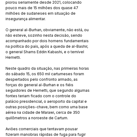
piorou seriamente desde 2021, colocando 
pouco mais de 15 milhões dos quase 47 
milhões de sudaneses em situação de 
insegurança alimentar.
O general al-Burhan, obviamente, não está, ou 
não esteve, sozinho nesta decisão, sendo 
acompanhado por dois homens fundamentais 
na política do país, após a queda de al-Bashir, 
o general Shams Eddin Kabashi, e o temível 
Hemetti.
Neste quadro da situação, nas primeiras horas 
do sábado 15, os 650 mil cartumeses foram 
despertados pelo confronto armado, as 
forças do general al-Burhan e os fiéis 
seguidores de Hemetti, que segundo algumas 
fontes teriam ficado com o controle do 
palácio presidencial, o aeroporto da capital e 
outras posições-chave, bem como uma base 
aérea na cidade de Marawi, cerca de 350 
quilômetros a noroeste de Cartum.
Aviões comerciais que tentavam pousar 
fizeram manobras rápidas de fuga para fugir 