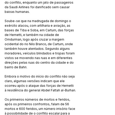
do conflito, enquanto um jato de passageiros 
da Saudi Airlines foi danificado sem causar 
baixas humanas.
Soube-se que na madrugada de domingo o 
exército atacou, com artilharia e aviação, as 
bases de Tiba e Soba, em Cartum, das forças 
de Hemetti, e também na cidade de 
Omdurman, logo após cruzar a margem 
ocidental do rio Nilo Branco, de Cartum, onde 
também houve atentados. Segundo alguns 
moradores, veículos blindados e tropas foram 
vistos se movendo nas ruas e em diferentes 
direções pelas ruas do centro da cidade e do 
bairro de Bahri.
Embora o motivo do início do conflito não seja 
claro, algumas versões indicam que ele 
ocorreu após o ataque das forças de Hemetti 
à residência do general Abdel Fattah al-Burhan.
Os primeiros números de mortos e feridos, 
após os primeiros confrontos, falam de 56 
mortos e 600 feridos, um número irrisório face 
à possibilidade de o conflito escalar para a 