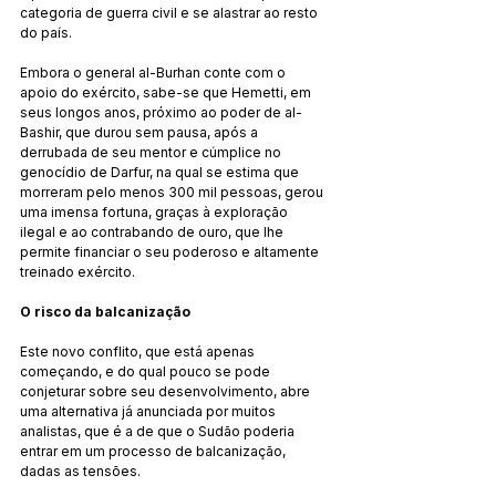
categoria de guerra civil e se alastrar ao resto 
do país.
Embora o general al-Burhan conte com o 
apoio do exército, sabe-se que Hemetti, em 
seus longos anos, próximo ao poder de al-
Bashir, que durou sem pausa, após a 
derrubada de seu mentor e cúmplice no 
genocídio de Darfur, na qual se estima que 
morreram pelo menos 300 mil pessoas, gerou 
uma imensa fortuna, graças à exploração 
ilegal e ao contrabando de ouro, que lhe 
permite financiar o seu poderoso e altamente 
treinado exército.
O risco da balcanização
Este novo conflito, que está apenas 
começando, e do qual pouco se pode 
conjeturar sobre seu desenvolvimento, abre 
uma alternativa já anunciada por muitos 
analistas, que é a de que o Sudão poderia 
entrar em um processo de balcanização, 
dadas as tensões.