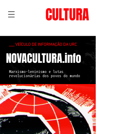
NOVA
CULTURA
___ VEÍCULO DE INFORMAÇÃO DA URC
NOVACULTURA.info
Marxismo-leninismo e lutas
revolucionárias dos povos do mundo