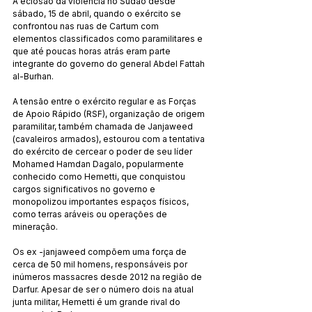
A eclosão da violência no Sudão desde 
sábado, 15 de abril, quando o exército se 
confrontou nas ruas de Cartum com 
elementos classificados como paramilitares e 
que até poucas horas atrás eram parte 
integrante do governo do general Abdel Fattah 
al-Burhan.
A tensão entre o exército regular e as Forças 
de Apoio Rápido (RSF), organização de origem 
paramilitar, também chamada de Janjaweed 
(cavaleiros armados), estourou com a tentativa 
do exército de cercear o poder de seu líder 
Mohamed Hamdan Dagalo, popularmente 
conhecido como Hemetti, que conquistou 
cargos significativos no governo e 
monopolizou importantes espaços físicos, 
como terras aráveis ​​ou operações de 
mineração.
Os ex -janjaweed compõem uma força de 
cerca de 50 mil homens, responsáveis ​​por 
inúmeros massacres desde 2012 na região de 
Darfur. Apesar de ser o número dois na atual 
junta militar, Hemetti é um grande rival do 