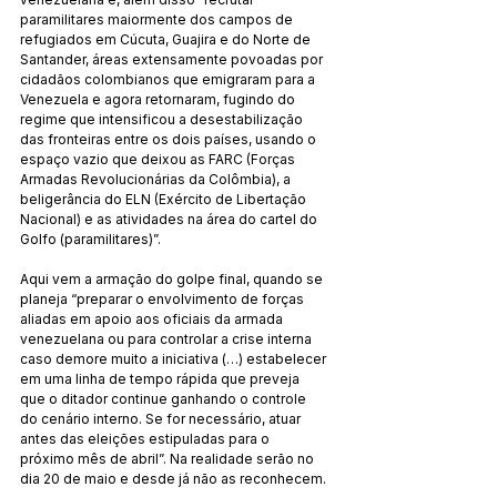
paramilitares maiormente dos campos de 
refugiados em Cúcuta, Guajira e do Norte de 
Santander, áreas extensamente povoadas por 
cidadãos colombianos que emigraram para a 
Venezuela e agora retornaram, fugindo do 
regime que intensificou a desestabilização 
das fronteiras entre os dois países, usando o 
espaço vazio que deixou as FARC (Forças 
Armadas Revolucionárias da Colômbia), a 
beligerância do ELN (Exército de Libertação 
Nacional) e as atividades na área do cartel do 
Golfo (paramilitares)”.
Aqui vem a armação do golpe final, quando se 
planeja “preparar o envolvimento de forças 
aliadas em apoio aos oficiais da armada 
venezuelana ou para controlar a crise interna 
caso demore muito a iniciativa (…) estabelecer 
em uma linha de tempo rápida que preveja 
que o ditador continue ganhando o controle 
do cenário interno. Se for necessário, atuar 
antes das eleições estipuladas para o 
próximo mês de abril”. Na realidade serão no 
dia 20 de maio e desde já não as reconhecem.