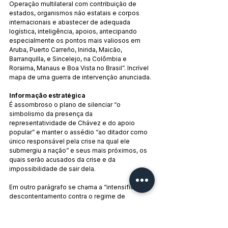
Operação multilateral com contribuição de 
estados, organismos não estatais e corpos 
internacionais e abastecer de adequada 
logística, inteligência, apoios, antecipando 
especialmente os pontos mais valiosos em 
Aruba, Puerto Carreño, Inirida, Maicão, 
Barranquilla, e Sincelejo, na Colômbia e 
Roraima, Manaus e Boa Vista no Brasil”. Incrível 
mapa de uma guerra de intervenção anunciada.
Informação estratégica
É assombroso o plano de silenciar “o 
simbolismo da presença da 
representatividade de Chávez e do apoio 
popular” e manter o assédio “ao ditador como 
único responsável pela crise na qual ele 
submergiu a nação” e seus mais próximos, os 
quais serão acusados da crise e da 
impossibilidade de sair dela.
Em outro parágrafo se chama a “intensificar o 
descontentamento contra o regime de 
Maduro, considerando assinalar a 
incompetência dos mecanismos de 
integração criados pelos regimes de Cuba e 