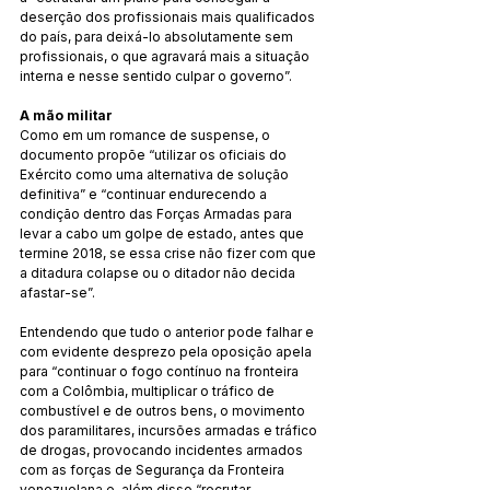
deserção dos profissionais mais qualificados 
do país, para deixá-lo absolutamente sem 
profissionais, o que agravará mais a situação 
interna e nesse sentido culpar o governo”.
A mão militar
Como em um romance de suspense, o 
documento propõe “utilizar os oficiais do 
Exército como uma alternativa de solução 
definitiva” e “continuar endurecendo a 
condição dentro das Forças Armadas para 
levar a cabo um golpe de estado, antes que 
termine 2018, se essa crise não fizer com que 
a ditadura colapse ou o ditador não decida 
afastar-se”.
Entendendo que tudo o anterior pode falhar e 
com evidente desprezo pela oposição apela 
para “continuar o fogo contínuo na fronteira 
com a Colômbia, multiplicar o tráfico de 
combustível e de outros bens, o movimento 
dos paramilitares, incursões armadas e tráfico 
de drogas, provocando incidentes armados 
com as forças de Segurança da Fronteira 
venezuelana e, além disso “recrutar 