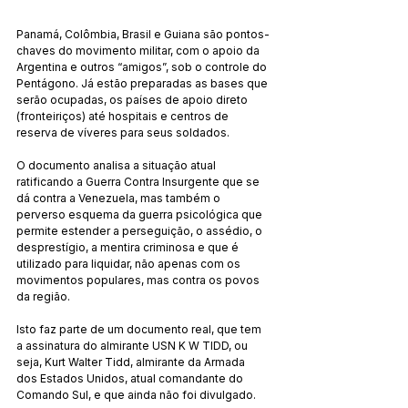
Panamá, Colômbia, Brasil e Guiana são pontos-
chaves do movimento militar, com o apoio da 
Argentina e outros “amigos”, sob o controle do 
Pentágono. Já estão preparadas as bases que 
serão ocupadas, os países de apoio direto 
(fronteiriços) até hospitais e centros de 
reserva de víveres para seus soldados.
O documento analisa a situação atual 
ratificando a Guerra Contra Insurgente que se 
dá contra a Venezuela, mas também o 
perverso esquema da guerra psicológica que 
permite estender a perseguição, o assédio, o 
desprestígio, a mentira criminosa e que é 
utilizado para liquidar, não apenas com os 
movimentos populares, mas contra os povos 
da região.
Isto faz parte de um documento real, que tem 
a assinatura do almirante USN K W TIDD, ou 
seja, Kurt Walter Tidd, almirante da Armada 
dos Estados Unidos, atual comandante do 
Comando Sul, e que ainda não foi divulgado.