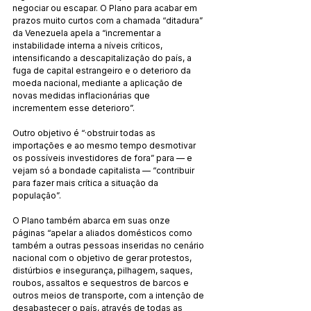
negociar ou escapar. O Plano para acabar em 
prazos muito curtos com a chamada “ditadura” 
da Venezuela apela a “incrementar a 
instabilidade interna a níveis críticos, 
intensificando a descapitalização do país, a 
fuga de capital estrangeiro e o deterioro da 
moeda nacional, mediante a aplicação de 
novas medidas inflacionárias que 
incrementem esse deterioro”.
Outro objetivo é “·obstruir todas as 
importações e ao mesmo tempo desmotivar 
os possíveis investidores de fora” para — e 
vejam só a bondade capitalista — “contribuir 
para fazer mais crítica a situação da 
população”.
O Plano também abarca em suas onze 
páginas “apelar a aliados domésticos como 
também a outras pessoas inseridas no cenário 
nacional com o objetivo de gerar protestos, 
distúrbios e insegurança, pilhagem, saques, 
roubos, assaltos e sequestros de barcos e 
outros meios de transporte, com a intenção de 
desabastecer o país, através de todas as 