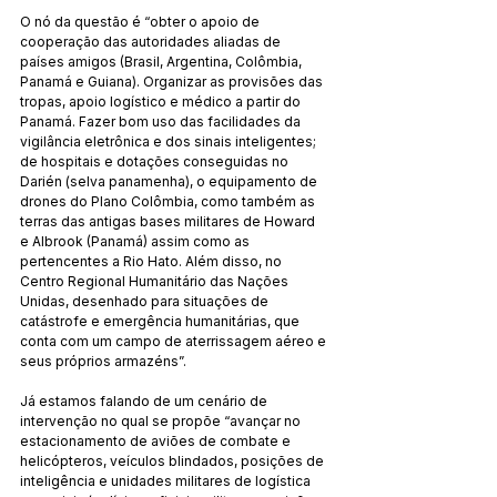
O nó da questão é “obter o apoio de 
cooperação das autoridades aliadas de 
países amigos (Brasil, Argentina, Colômbia, 
Panamá e Guiana). Organizar as provisões das 
tropas, apoio logístico e médico a partir do 
Panamá. Fazer bom uso das facilidades da 
vigilância eletrônica e dos sinais inteligentes; 
de hospitais e dotações conseguidas no 
Darién (selva panamenha), o equipamento de 
drones do Plano Colômbia, como também as 
terras das antigas bases militares de Howard 
e Albrook (Panamá) assim como as 
pertencentes a Rio Hato. Além disso, no 
Centro Regional Humanitário das Nações 
Unidas, desenhado para situações de 
catástrofe e emergência humanitárias, que 
conta com um campo de aterrissagem aéreo e 
seus próprios armazéns”.
Já estamos falando de um cenário de 
intervenção no qual se propõe “avançar no 
estacionamento de aviões de combate e 
helicópteros, veículos blindados, posições de 
inteligência e unidades militares de logística 