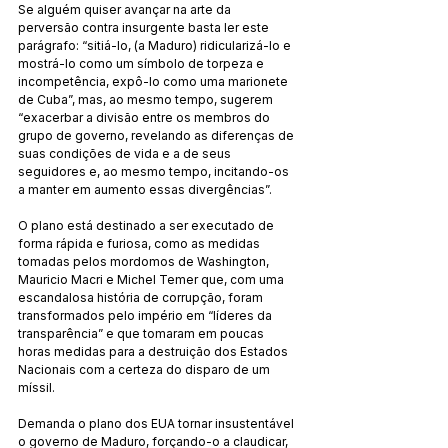
Se alguém quiser avançar na arte da 
perversão contra insurgente basta ler este 
parágrafo: “sitiá-lo, (a Maduro) ridicularizá-lo e 
mostrá-lo como um símbolo de torpeza e 
incompetência, expô-lo como uma marionete 
de Cuba”, mas, ao mesmo tempo, sugerem 
“exacerbar a divisão entre os membros do 
grupo de governo, revelando as diferenças de 
suas condições de vida e a de seus 
seguidores e, ao mesmo tempo, incitando-os 
a manter em aumento essas divergências”.
O plano está destinado a ser executado de 
forma rápida e furiosa, como as medidas 
tomadas pelos mordomos de Washington, 
Mauricio Macri e Michel Temer que, com uma 
escandalosa história de corrupção, foram 
transformados pelo império em “líderes da 
transparência” e que tomaram em poucas 
horas medidas para a destruição dos Estados 
Nacionais com a certeza do disparo de um 
míssil.  
Demanda o plano dos EUA tornar insustentável 
o governo de Maduro, forçando-o a claudicar, 