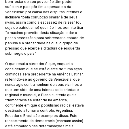
bem-estar de seu povo, não têm poder 
suficiente para pôr fim ao pesadelo da 
Venezuela” por causa das disputas internas e 
inclusive “pela corrupção similar à de seus 
rivais, assim como à escassez de raízes” (ou 
seja de patriotismo) que não lhes permite tirar 
“o máximo proveito desta situação e dar o 
passo necessário para sobrevoar o estado de 
penúria e a precaridade na qual o grupo de 
pressão que exerce a ditadura de esquerda 
submergiu o país”.
O que resulta aterrador é que, enquanto 
consideram que se está diante de “uma ação 
criminosa sem precedente na América Latina”, 
referindo-se ao governo da Venezuela, que 
nunca agiu contra nenhum de seus vizinhos e 
que tem sido de uma intensa solidariedade 
regional e mundial, o Plano sustenta que a 
“democracia se estende na América, 
continente em que o populismo radical estava 
destinado a tomar o controle. Argentina, 
Equador e Brasil são exemplos disso. Este 
renascimento da democracia (chamam assim) 
está amparado nas determinações mais 