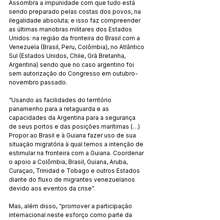
Assombra a impunidade com que tudo está 
sendo preparado pelas costas dos povos, na 
ilegalidade absoluta; e isso faz compreender 
as últimas manobras militares dos Estados 
Unidos: na região da fronteira do Brasil com a 
Venezuela (Brasil, Peru, Colômbia), no Atlântico 
Sul (Estados Unidos, Chile, Grã Bretanha, 
Argentina) sendo que no caso argentino foi 
sem autorização do Congresso em outubro-
novembro passado.
“Usando as facilidades do território 
panamenho para a retaguarda e as 
capacidades da Argentina para a segurança 
de seus portos e das posições marítimas (…) 
Propor ao Brasil e à Guiana fazer uso de sua 
situação migratória à qual temos a intenção de 
estimular na fronteira com a Guiana. Coordenar 
o apoio a Colômbia, Brasil, Guiana, Aruba, 
Curaçao, Trinidad e Tobago e outros Estados 
diante do fluxo de migrantes venezuelanos 
devido aos eventos da crise”.
Mas, além disso, “promover a participação 
internacional neste esforço como parte da 