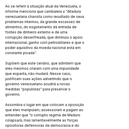
Ao se referir à situação atual da Venezuela, o 
informe menciona que cambaleia a “ditadura 
venezuelana chavista como resultado de seus 
problemas internos, da grande escassez de 
alimentos, do esgotamento da entrada de 
fontes de dinheiro externo e de uma 
corrupção desenfreada, que diminuiu o apoio 
internacional, ganho com petrodólares e que o 
poder aquisitivo da moeda nacional está em 
constante picada”.
Supõem que este cenário, que admitem que 
eles mesmos criaram com uma impunidade 
que espanta, não mudará. Nesse caso, 
justificam suas ações advertindo que o 
governo venezuelano acudirá a novas 
medidas “populistas” para preservar o 
governo.
Assombra o lugar em que colocam a oposição 
que eles manipulam, assessoram e pagam ao 
entender que “o corrupto regime de Maduro 
colapsará, mas lamentavelmente as forças 
opositoras defensoras da democracia e do 