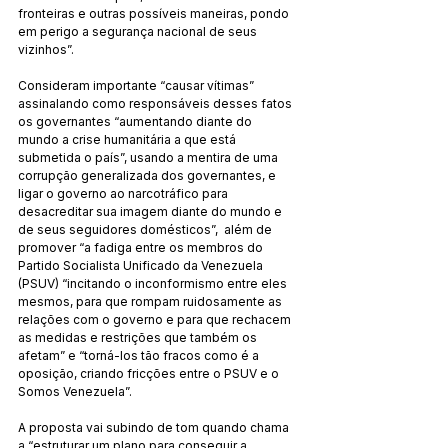
fronteiras e outras possíveis maneiras, pondo 
em perigo a segurança nacional de seus 
vizinhos”.
Consideram importante “causar vítimas” 
assinalando como responsáveis desses fatos 
os governantes “aumentando diante do 
mundo a crise humanitária a que está 
submetida o país”, usando a mentira de uma 
corrupção generalizada dos governantes, e 
ligar o governo ao narcotráfico para 
desacreditar sua imagem diante do mundo e 
de seus seguidores domésticos”,  além de 
promover “a fadiga entre os membros do 
Partido Socialista Unificado da Venezuela 
(PSUV) “incitando o inconformismo entre eles 
mesmos, para que rompam ruidosamente as 
relações com o governo e para que rechacem 
as medidas e restrições que também os 
afetam” e “torná-los tão fracos como é a 
oposição, criando fricções entre o PSUV e o 
Somos Venezuela”.
A proposta vai subindo de tom quando chama 
a “estruturar um plano para conseguir a 