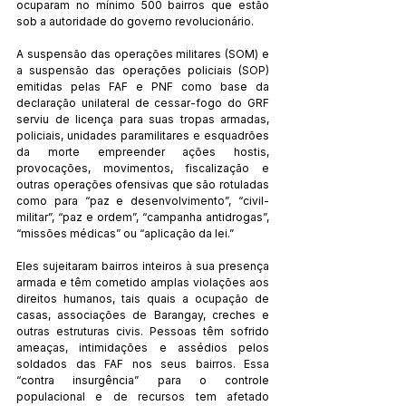
ocuparam no mínimo 500 bairros que estão 
sob a autoridade do governo revolucionário.
A suspensão das operações militares (SOM) e 
a suspensão das operações policiais (SOP) 
emitidas pelas FAF e PNF como base da 
declaração unilateral de cessar-fogo do GRF 
serviu de licença para suas tropas armadas, 
policiais, unidades paramilitares e esquadrões 
da morte empreender ações hostis, 
provocações, movimentos, fiscalização e 
outras operações ofensivas que são rotuladas 
como para “paz e desenvolvimento”, “civil-
militar”, “paz e ordem”, “campanha antidrogas”, 
“missões médicas” ou “aplicação da lei.”
Eles sujeitaram bairros inteiros à sua presença 
armada e têm cometido amplas violações aos 
direitos humanos, tais quais a ocupação de 
casas, associações de Barangay, creches e 
outras estruturas civis. Pessoas têm sofrido 
ameaças, intimidações e assédios pelos 
soldados das FAF nos seus bairros. Essa 
“contra insurgência” para o controle 
populacional e de recursos tem afetado 