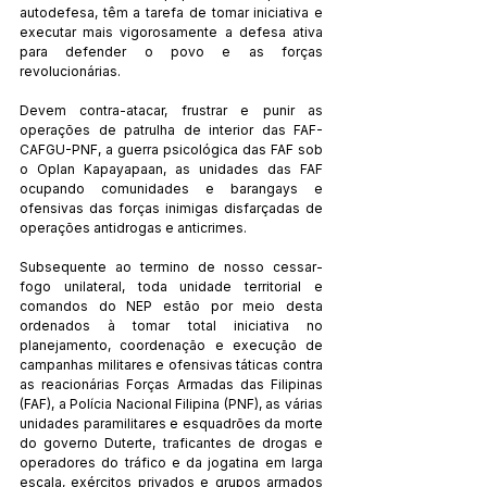
autodefesa, têm a tarefa de tomar iniciativa e 
executar mais vigorosamente a defesa ativa 
para defender o povo e as forças 
revolucionárias.
Devem contra-atacar, frustrar e punir as 
operações de patrulha de interior das FAF-
CAFGU-PNF, a guerra psicológica das FAF sob 
o Oplan Kapayapaan, as unidades das FAF 
ocupando comunidades e barangays e 
ofensivas das forças inimigas disfarçadas de 
operações antidrogas e anticrimes.
Subsequente ao termino de nosso cessar-
fogo unilateral, toda unidade territorial e 
comandos do NEP estão por meio desta 
ordenados à tomar total iniciativa no 
planejamento, coordenação e execução de 
campanhas militares e ofensivas táticas contra 
as reacionárias Forças Armadas das Filipinas 
(FAF), a Polícia Nacional Filipina (PNF), as várias 
unidades paramilitares e esquadrões da morte 
do governo Duterte, traficantes de drogas e 
operadores do tráfico e da jogatina em larga 
escala, exércitos privados e grupos armados 