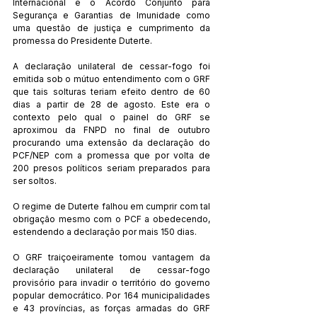
Internacional e o Acordo Conjunto para 
Segurança e Garantias de Imunidade como 
uma questão de justiça e cumprimento da 
promessa do Presidente Duterte.
A declaração unilateral de cessar-fogo foi 
emitida sob o mútuo entendimento com o GRF 
que tais solturas teriam efeito dentro de 60 
dias a partir de 28 de agosto. Este era o 
contexto pelo qual o painel do GRF se 
aproximou da FNPD no final de outubro 
procurando uma extensão da declaração do 
PCF/NEP com a promessa que por volta de 
200 presos políticos seriam preparados para 
ser soltos.
O regime de Duterte falhou em cumprir com tal 
obrigação mesmo com o PCF a obedecendo, 
estendendo a declaração por mais 150 dias.
O GRF traiçoeiramente tomou vantagem da 
declaração unilateral de cessar-fogo 
provisório para invadir o território do governo 
popular democrático. Por 164 municipalidades 
e 43 províncias, as forças armadas do GRF 