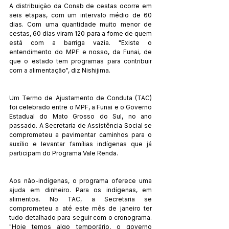
A distribuição da Conab de cestas ocorre em 
seis etapas, com um intervalo médio de 60 
dias. Com uma quantidade muito menor de 
cestas, 60 dias viram 120 para a fome de quem 
está com a barriga vazia. "Existe o 
entendimento do MPF e nosso, da Funai, de 
que o estado tem programas para contribuir 
com a alimentação", diz Nishijima.
Um Termo de Ajustamento de Conduta (TAC) 
foi celebrado entre o MPF, a Funai e o Governo 
Estadual do Mato Grosso do Sul, no ano 
passado. A Secretaria de Assistência Social se 
comprometeu a pavimentar caminhos para o 
auxílio e levantar famílias indígenas que já 
participam do Programa Vale Renda.
Aos não-indígenas, o programa oferece uma 
ajuda em dinheiro. Para os indígenas, em 
alimentos. No TAC, a Secretaria se 
comprometeu a até este mês de janeiro ter 
tudo detalhado para seguir com o cronograma. 
"Hoje temos algo temporário, o governo 