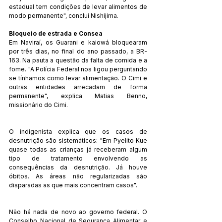
estadual tem condições de levar alimentos de 
modo permanente", conclui Nishijima.
Bloqueio de estrada e Consea    
Em Naviraí, os Guarani e kaiowá bloquearam 
por três dias, no final do ano passado, a BR-
163. Na pauta a questão da falta de comida e a 
fome. "A Polícia Federal nos ligou perguntando 
se tínhamos como levar alimentação. O Cimi e 
outras entidades arrecadam de forma 
permanente", explica Matias Benno, 
missionário do Cimi.
O indigenista explica que os casos de 
desnutrição são sistemáticos: "Em Pyelito Kue 
quase todas as crianças já receberam algum 
tipo de tratamento envolvendo as 
consequências da desnutrição. Já houve 
óbitos. As áreas não regularizadas são 
disparadas as que mais concentram casos".
Não há nada de novo ao governo federal. O 
Conselho Nacional de Segurança Alimentar e 