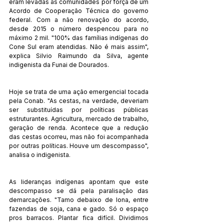
eram levadas às comunidades por força de um 
Acordo de Cooperação Técnica do governo 
federal. Com a não renovação do acordo, 
desde 2015 o número despencou para no 
máximo 2 mil. "100% das famílias indígenas do 
Cone Sul eram atendidas. Não é mais assim", 
explica Silvio Raimundo da Silva, agente 
indigenista da Funai de Dourados.
Hoje se trata de uma ação emergencial tocada 
pela Conab. "As cestas, na verdade, deveriam 
ser substituídas por políticas públicas 
estruturantes. Agricultura, mercado de trabalho, 
geração de renda. Acontece que a redução 
das cestas ocorreu, mas não foi acompanhada 
por outras políticas. Houve um descompasso", 
analisa o indigenista.    
As lideranças indígenas apontam que este 
descompasso se dá pela paralisação das 
demarcações. "Tamo debaixo de lona, entre 
fazendas de soja, cana e gado. Só o espaço 
pros barracos. Plantar fica difícil. Dividimos 