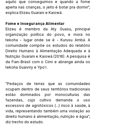
aquilo que conseguimos e quando a fome 
aperta nas crianças, o jeito é botar pra dormir", 
explica Elizeu Guarani e Kaiowá.
Fome e Insegurança Alimentar
Elizeu é membro da Aty Guasu, principal 
organização política do povo, e mora no 
tekoha - lugar onde se é - Kurusu Ambá. A 
comunidade compõe os estudos do relatório 
Direito Humano à Alimentação Adequada e à 
Nutrição Guarani e Kaiowá (2016). A pesquisa é 
da Fian-Brasil com o Cimi e abrange ainda os 
tekoha Guaiviry e Ypo'i.  
"Pedaços de terras que as comunidades 
ocupam dentro de seus territórios tradicionais 
estão dominados por monoculturas das 
fazendas, cujo cultivo demanda o uso 
excessivo de agrotóxicos (...) risco à saúde, à 
vida, representando também uma violação ao 
direito humano à alimentação, nutrição e água", 
diz trecho do estudo.