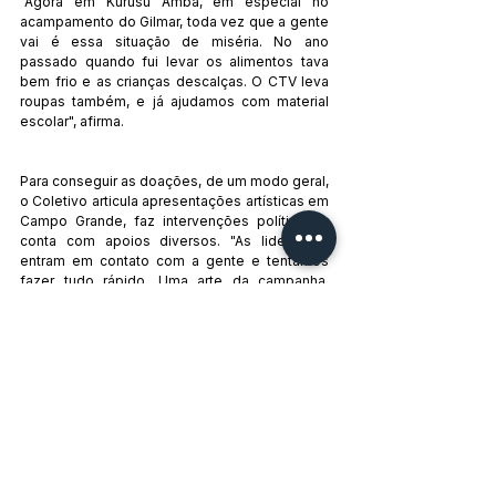
"Agora em Kurusu Amba, em especial no 
acampamento do Gilmar, toda vez que a gente 
vai é essa situação de miséria. No ano 
passado quando fui levar os alimentos tava 
bem frio e as crianças descalças. O CTV leva 
roupas também, e já ajudamos com material 
escolar", afirma.
Para conseguir as doações, de um modo geral, 
o Coletivo articula apresentações artísticas em 
Campo Grande, faz intervenções políticas e 
conta com apoios diversos. "As lideranças 
entram em contato com a gente e tentamos 
fazer tudo rápido. Uma arte da campanha, 
escolhe um ponto de arrecadação e começa a 
difundir".
No próximo sábado, 21, por exemplo, o Sesc 
da capital sul-mato-grossense receberá o 
espetáculo infantil "Kikio" do Grupo Guavira de 
Teatro de Bonecos. O artista e integrante do 
CTV Jorge de Barros, cujo ateliê confecciona 
os bonecos, traz histórias indígenas na peça. 
Quem quiser conferir e ajudar os Guarani e 