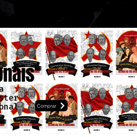
onais
a
ster
onal
Comprar