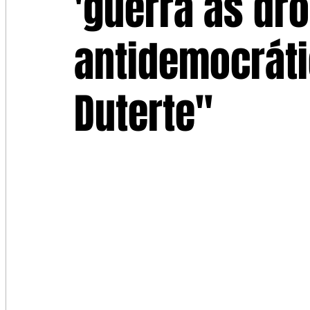
'guerra às dr
antidemocráti
Duterte"