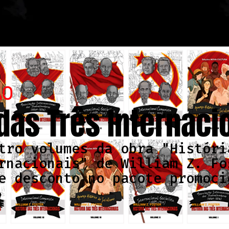
ÃO
 das Três Internaci
tro volumes da obra "Históri
rnacionais" de William Z. Fo
e desconto no pacote promoci