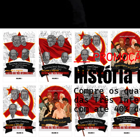
___ PROMOÇ
História
Compre os qua
das Três Inte
com até 40% d