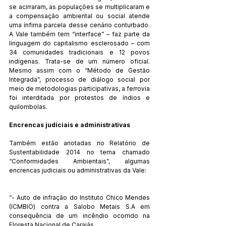
se acirraram, as populações se multiplicaram e 
a compensação ambiental ou social atende 
uma ínfima parcela desse cenário conturbado. 
A Vale também tem “interface” – faz parte da 
linguagem do capitalismo esclerosado – com 
34 comunidades tradicionais e 12 povos 
indígenas. Trata-se de um número oficial. 
Mesmo assim com o “Método de Gestão 
Integrada”, processo de diálogo social por 
meio de metodologias participativas, a ferrovia 
foi interditada por protestos de índios e 
quilombolas.
Encrencas judiciais e administrativas
Também estão anotadas no Relatório de 
Sustentabilidade 2014 no tema chamado 
“Conformidades Ambientais”, algumas 
encrencas judiciais ou administrativas da Vale:
“- Auto de infração do Instituto Chico Mendes 
(ICMBIO) contra a Salobo Metais S.A em 
consequência de um incêndio ocorrido na 
Floresta Nacional de Carajás.