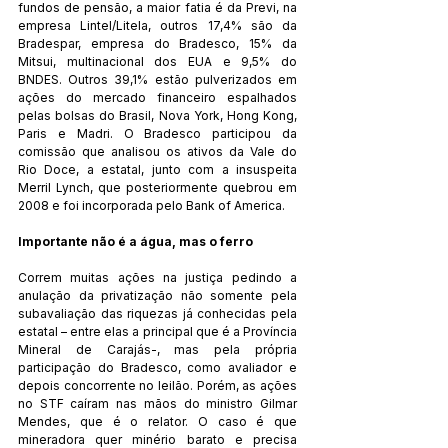
fundos de pensão, a maior fatia é da Previ, na 
empresa Lintel/Litela, outros 17,4% são da 
Bradespar, empresa do Bradesco, 15% da 
Mitsui, multinacional dos EUA e 9,5% do 
BNDES. Outros 39,1% estão pulverizados em 
ações do mercado financeiro espalhados 
pelas bolsas do Brasil, Nova York, Hong Kong, 
Paris e Madri. O Bradesco participou da 
comissão que analisou os ativos da Vale do 
Rio Doce, a estatal, junto com a insuspeita 
Merril Lynch, que posteriormente quebrou em 
2008 e foi incorporada pelo Bank of America.
Importante não é a água, mas o ferro
Correm muitas ações na justiça pedindo a 
anulação da privatização não somente pela 
subavaliação das riquezas já conhecidas pela 
estatal – entre elas a principal que é a Província 
Mineral de Carajás-, mas pela própria 
participação do Bradesco, como avaliador e 
depois concorrente no leilão. Porém, as ações 
no STF caíram nas mãos do ministro Gilmar 
Mendes, que é o relator. O caso é que 
mineradora quer minério barato e precisa 