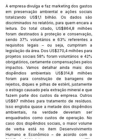
A empresa divulga e faz marketing dos gastos 
em preservação ambiental e ações sociais 
totalizando US$1,1 bilhão. Os dados são 
discriminados no relatório, para quem encara a 
leitura. Do total citado, US$864,8 milhões 
foram destinados à proteção e conservação, 
sendo 37% voluntários e 63% referentes a 
requisitos legais – ou seja, cumpriram a 
legislação da área. Dos US$270,4 milhões para 
projetos sociais 58% foram voluntários e 42% 
obrigatórios, certamente compensações pelos 
impactos. Vamos detalhar ainda mais: dos 
dispêndios ambientais US$314,8 milhões 
foram para construção de barragens de 
rejeitos, diques e pilhas de estéril, justamente 
o estrago causado pela extração mineral e que 
fazem parte dos custos da empresa. Outros 
US$87 milhões para tratamento de resíduos. 
Isso engloba quase a metade dos dispêndios 
ambientais, na verdade deveriam ser 
enquadrados como custos de operação. No 
caso dos dispêndios sociais, o maior volume 
de verba está no item Desenvolvimento 
Humano e Econômico – de acordo com o 