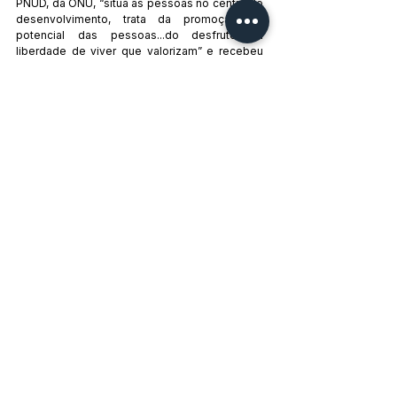
PNUD, da ONU, “situa as pessoas no centro do 
desenvolvimento, trata da promoção do 
potencial das pessoas...do desfrute da 
liberdade de viver que valorizam” e recebeu 
US$102,6 milhões. O segundo maior item a 
receber verba foi “gestão de impacto” com 
US$62,4 milhões.
Cabe registrar um tópico do relatório de 
sustentabilidade 2014 da Vale – “potenciais 
impactos biofísicos”. São 28 tipos de estragos 
que a mineração causa no ambiente onde atua, 
desde desmatamento, perda de solo, 
contaminação e redução da disponibilidade 
hídrica, perda de hábitat de espécies redução 
de biomassa, alteração na vida das 
comunidades, entre outros. Para finalizar: dos 
206,4 mil empregados da Vale, a maioria no 
Brasil, 129,9 mil são terceirizados e 76,5 mil 
são próprios, e nos últimos três anos, quase 10 
mil postos fecharam – em 2012 eram 85,3 mil 
funcionários.  
por 
Najar Tubino, 
no 
Carta Maior