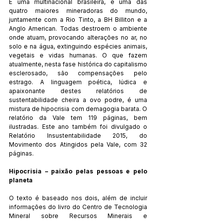
É uma multinacional brasileira, e uma das 
quatro maiores mineradoras do mundo, 
juntamente com a Rio Tinto, a BH Billiton e a 
Anglo American. Todas destroem o ambiente 
onde atuam, provocando alterações no ar, no 
solo e na água, extinguindo espécies animais, 
vegetais e vidas humanas. O que fazem 
atualmente, nesta fase histórica do capitalismo 
esclerosado, são compensações pelo 
estrago. A linguagem poética, lúdica e 
apaixonante destes relatórios de 
sustentabilidade cheira a ovo podre, é uma 
mistura de hipocrisia com demagogia barata. O 
relatório da Vale tem 119 páginas, bem 
ilustradas. Este ano também foi divulgado o 
Relatório Insustentabilidade 2015, do 
Movimento dos Atingidos pela Vale, com 32 
páginas.
Hipocrisia – paixão pelas pessoas e pelo 
planeta
O texto é baseado nos dois, além de incluir 
informações do livro do Centro de Tecnologia 
Mineral sobre Recursos Minerais e 