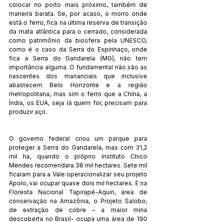
colocar no porto mais próximo, também de 
maneira barata. Se, por acaso, o morro onde 
está o ferro, fica na última reserva de transição 
da mata atlântica para o cerrado, considerada 
como patrimônio da biosfera pela UNESCO, 
como é o caso da Serra do Espinhaço, onde 
fica a Serra do Gandarela (MG), não tem 
importância alguma. O fundamental não são as 
nascentes dos mananciais que inclusive 
abastecem Belo Horizonte e a região 
metropolitana, mas sim o ferro que a China, a 
Índia, os EUA, seja lá quem for, precisam para 
produzir aço.
O governo federal criou um parque para 
proteger a Serra do Gandarela, mas com 31,2 
mil ha, quando o próprio Instituto Chico 
Mendes recomendara 38 mil hectares. Sete mil 
ficaram para a Vale operacionalizar seu projeto 
Apolo, vai ocupar quase dois mil hectares. E na 
Floresta Nacional Tapirapé-Aquiri, área de 
conservação na Amazônia, o Projeto Salobo, 
de extração de cobre – a maior mina 
descoberta no Brasil- ocupa uma área de 190 