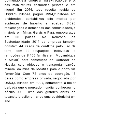
do mundo, é a número um na extração de ferro, 
nas manufaturas chamadas pelotas e em 
níquel. Em 2014, teve receita líquida de 
US$37,5 bilhões, pagou US$4,2 bilhões em 
dividendos, contabilizou oito mortes por 
acidentes de trabalho e recebeu 3.096 
reclamações e demandas das comunidades, a 
maioria em Minas Gerais e Pará, embora atue 
em 30 países. No Relatório de 
Sustentabilidade 2014 da empresa também 
constam 44 casos de conflitos pelo uso da 
terra, com 33 ocupações “indevidas” e 
remoções de 8.406 famílias em Moçambique 
e Malauí, para construção do Corredor de 
Nacala, cujo objetivo é transportar carvão 
mineral da mina de Moatize para o porto via 
ferroviária. Com 73 anos de operação, 18 
deles como empresa privada, negociada por 
US$3,4 bilhões em 1997, certamente a maior 
barbada que o mercado mundial conheceu no 
século XX – uma das grandes obras do 
tucanato brasileiro – criou uma ouvidoria há um 
ano.