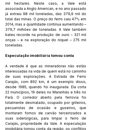
mil hectares. Neste caso, a Vale está 
associada a Anglo American, e no ano passado 
já extraiu 98 mil toneladas, das 379,9 mil do 
total das minas. O preço do ferro caiu 47% em 
2014, mas a quantidade continua aumentando – 
379,7 milhões de toneladas. A Vale também 
bateu recorde na produção de ouro – 321 mil 
onças – e na exploração do níquel – 275 mil 
toneladas.
Especulação imobiliária tomou conta
A verdade é que as mineradoras não estão 
interessadas na vida de quem está no caminho 
de suas explorações. A Estrada de Ferro 
Carajás, com 892 km, é um exemplo disso, 
desde 1985, quando foi inaugurada. Ela corta 
22 municípios, 19 deles no Maranhão e três no 
Pará. O corredor aberto pela ferrovia foi 
totalmente desmatado, ocupado por grileiros, 
pecuaristas de ocasião e guseiros, que 
montaram fornos de carvão terceirizados e 
suas siderúrgicas, para limpar o ferro de 
Carajás, propriedade da Vale. A especulação 
imobiliária tomou conta da região, os conflitos 