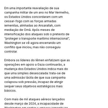
Em uma importante reavaliação de sua 
campanha militar de um ano no Mar Vermelho, 
os Estados Unidos concordaram com um 
cessar-fogo com as forças armadas 
iemenitas, alinhadas ao Ansarallah, com 
mediação de Omã. Após meses de 
intensificação dos ataques sob o pretexto de 
“proteger o transporte marítimo internacional”, 
Washington se vê agora encerrando um 
conflito que iniciou, mas não conseguiu 
controlar.
Embora os líderes do Iêmen enfatizem que as 
operações em apoio a Gaza continuarão, a 
mudança dos Estados Unidos indica mais do 
que uma simples desescalada: trata-se de 
uma admissão tácita de que sua campanha 
colapsou sob pressão, incapaz de atingir 
sequer seus objetivos estratégicos mais 
básicos.
Com mais de mil ataques aéreos lançados 
desde março de 2024, a incapacidade de 
Washington em conter a ameaça iemenita no 