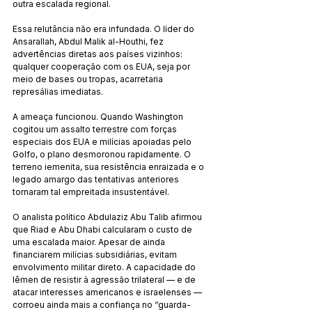
outra escalada regional.
Essa relutância não era infundada. O líder do 
Ansarallah, Abdul Malik al-Houthi, fez 
advertências diretas aos países vizinhos: 
qualquer cooperação com os EUA, seja por 
meio de bases ou tropas, acarretaria 
represálias imediatas.
A ameaça funcionou. Quando Washington 
cogitou um assalto terrestre com forças 
especiais dos EUA e milícias apoiadas pelo 
Golfo, o plano desmoronou rapidamente. O 
terreno iemenita, sua resistência enraizada e o 
legado amargo das tentativas anteriores 
tornaram tal empreitada insustentável.
O analista político Abdulaziz Abu Talib afirmou 
que Riad e Abu Dhabi calcularam o custo de 
uma escalada maior. Apesar de ainda 
financiarem milícias subsidiárias, evitam 
envolvimento militar direto. A capacidade do 
Iêmen de resistir à agressão trilateral — e de 
atacar interesses americanos e israelenses — 
corroeu ainda mais a confiança no “guarda-