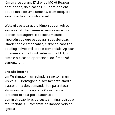
Iêmen cresceram: 17 drones MQ-9 Reaper 
derrubados, dois caças F-18 perdidos em 
pouco mais de uma semana, e um bloqueio 
aéreo declarado contra Israel.
Wutayri destaca que o Iêmen desenvolveu 
seu arsenal internamente, sem assistência 
técnica estrangeira. Isso inclui mísseis 
hipersônicos que escaparam das defesas 
israelenses e americanas, e drones capazes 
de atingir alvos militares e comerciais. Apesar 
do aumento dos bombardeios dos EUA, o 
ritmo e o alcance operacional do Iêmen só 
aumentaram.
Erosão interna
Em Washington, as rachaduras se tornaram 
visíveis. O Pentágono discretamente ampliou 
a autonomia dos comandantes para atacar 
alvos sem autorização da Casa Branca, 
tentando blindar politicamente a 
administração. Mas os custos — financeiros e 
reputacionais — tornaram-se impossíveis de 
ignorar.