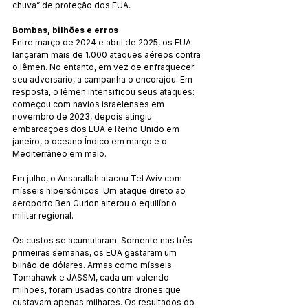
chuva” de proteção dos EUA.
Bombas, bilhões e erros
Entre março de 2024 e abril de 2025, os EUA 
lançaram mais de 1.000 ataques aéreos contra 
o Iêmen. No entanto, em vez de enfraquecer 
seu adversário, a campanha o encorajou. Em 
resposta, o Iêmen intensificou seus ataques: 
começou com navios israelenses em 
novembro de 2023, depois atingiu 
embarcações dos EUA e Reino Unido em 
janeiro, o oceano Índico em março e o 
Mediterrâneo em maio.
Em julho, o Ansarallah atacou Tel Aviv com 
mísseis hipersônicos. Um ataque direto ao 
aeroporto Ben Gurion alterou o equilíbrio 
militar regional.
Os custos se acumularam. Somente nas três 
primeiras semanas, os EUA gastaram um 
bilhão de dólares. Armas como mísseis 
Tomahawk e JASSM, cada um valendo 
milhões, foram usadas contra drones que 
custavam apenas milhares. Os resultados do 