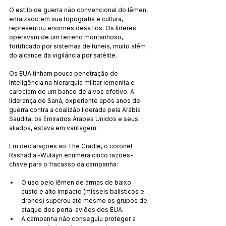
O estilo de guerra não convencional do Iêmen, 
enraizado em sua topografia e cultura, 
representou enormes desafios. Os líderes 
operavam de um terreno montanhoso, 
fortificado por sistemas de túneis, muito além 
do alcance da vigilância por satélite.
Os EUA tinham pouca penetração de 
inteligência na hierarquia militar iemenita e 
careciam de um banco de alvos efetivo. A 
liderança de Saná, experiente após anos de 
guerra contra a coalizão liderada pela Arábia 
Saudita, os Emirados Árabes Unidos e seus 
aliados, estava em vantagem.
Em declarações ao The Cradle, o coronel 
Rashad al-Wutayri enumera cinco razões-
chave para o fracasso da campanha:
O uso pelo Iêmen de armas de baixo 
custo e alto impacto (mísseis balísticos e 
drones) superou até mesmo os grupos de 
ataque dos porta-aviões dos EUA.
A campanha não conseguiu proteger a 