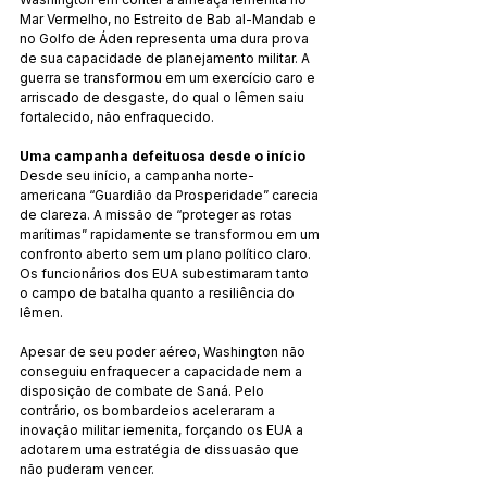
Mar Vermelho, no Estreito de Bab al-Mandab e 
no Golfo de Áden representa uma dura prova 
de sua capacidade de planejamento militar. A 
guerra se transformou em um exercício caro e 
arriscado de desgaste, do qual o Iêmen saiu 
fortalecido, não enfraquecido.
Uma campanha defeituosa desde o início
Desde seu início, a campanha norte-
americana “Guardião da Prosperidade” carecia 
de clareza. A missão de “proteger as rotas 
marítimas” rapidamente se transformou em um 
confronto aberto sem um plano político claro. 
Os funcionários dos EUA subestimaram tanto 
o campo de batalha quanto a resiliência do 
Iêmen.
Apesar de seu poder aéreo, Washington não 
conseguiu enfraquecer a capacidade nem a 
disposição de combate de Saná. Pelo 
contrário, os bombardeios aceleraram a 
inovação militar iemenita, forçando os EUA a 
adotarem uma estratégia de dissuasão que 
não puderam vencer.