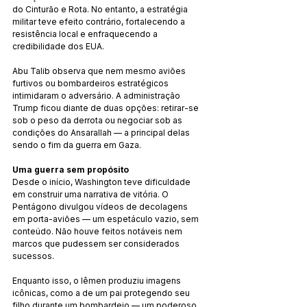
do Cinturão e Rota. No entanto, a estratégia 
militar teve efeito contrário, fortalecendo a 
resistência local e enfraquecendo a 
credibilidade dos EUA.
Abu Talib observa que nem mesmo aviões 
furtivos ou bombardeiros estratégicos 
intimidaram o adversário. A administração 
Trump ficou diante de duas opções: retirar-se 
sob o peso da derrota ou negociar sob as 
condições do Ansarallah — a principal delas 
sendo o fim da guerra em Gaza.
Uma guerra sem propósito
Desde o início, Washington teve dificuldade 
em construir uma narrativa de vitória. O 
Pentágono divulgou vídeos de decolagens 
em porta-aviões — um espetáculo vazio, sem 
conteúdo. Não houve feitos notáveis nem 
marcos que pudessem ser considerados 
sucessos.
Enquanto isso, o Iêmen produziu imagens 
icônicas, como a de um pai protegendo seu 
filho durante um bombardeio — um poderoso 