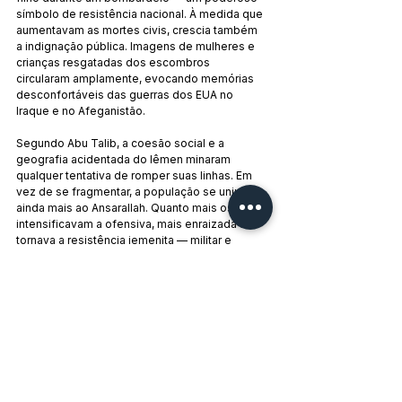
símbolo de resistência nacional. À medida que 
aumentavam as mortes civis, crescia também 
a indignação pública. Imagens de mulheres e 
crianças resgatadas dos escombros 
circularam amplamente, evocando memórias 
desconfortáveis das guerras dos EUA no 
Iraque e no Afeganistão.
Segundo Abu Talib, a coesão social e a 
geografia acidentada do Iêmen minaram 
qualquer tentativa de romper suas linhas. Em 
vez de se fragmentar, a população se uniu 
ainda mais ao Ansarallah. Quanto mais os EUA 
intensificavam a ofensiva, mais enraizada se 
tornava a resistência iemenita — militar e 
socialmente.
Agora, a administração Trump está mudando 
de estratégia, buscando a paz sem admitir 
derrota. Mas Saná não fica de braços 
cruzados. Promete continuar as operações e, 
com elas, novas estratégias que podem 
alterar ainda mais o equilíbrio de poder 
regional.