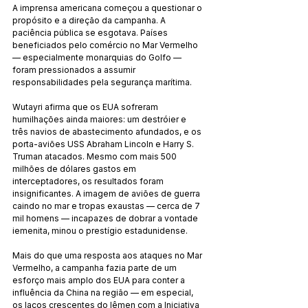
A imprensa americana começou a questionar o 
propósito e a direção da campanha. A 
paciência pública se esgotava. Países 
beneficiados pelo comércio no Mar Vermelho 
— especialmente monarquias do Golfo — 
foram pressionados a assumir 
responsabilidades pela segurança marítima.
Wutayri afirma que os EUA sofreram 
humilhações ainda maiores: um destróier e 
três navios de abastecimento afundados, e os 
porta-aviões USS Abraham Lincoln e Harry S. 
Truman atacados. Mesmo com mais 500 
milhões de dólares gastos em 
interceptadores, os resultados foram 
insignificantes. A imagem de aviões de guerra 
caindo no mar e tropas exaustas — cerca de 7 
mil homens — incapazes de dobrar a vontade 
iemenita, minou o prestígio estadunidense.
Mais do que uma resposta aos ataques no Mar 
Vermelho, a campanha fazia parte de um 
esforço mais amplo dos EUA para conter a 
influência da China na região — em especial, 
os laços crescentes do Iêmen com a Iniciativa 