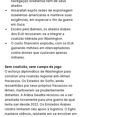
navegação israelense nem de seus 
aliados.
Ansarallah expôs redes de espionagem 
israelense-americanas e manteve suas 
exigências, em especial o fim da guerra 
em Gaza.
Exceto pelo Bahrein, os aliados árabes 
dos EUA recusaram-se a integrar a 
coalizão liderada por Washington.
O custo financeiro explodiu, com os EUA 
gastando milhões em interceptadores 
contra drones que custavam apenas 
milhares.
Sem coalizão, sem campo de jogo
O esforço diplomático de Washington para 
construir uma coalizão regional anti-Iêmen 
fracassou. Os Estados do Golfo, ainda 
ressentidos por seus próprios fracassos no 
Iêmen, mantiveram-se prudentemente 
distantes. A Arábia Saudita recusou-se a ser 
arrastada novamente para uma guerra da qual 
tenta sair desde 2022. Os Emirados Árabes 
Unidos limitaram seu apoio à logística. O Egito 
manteve silêncio, relutante em se envolver em 