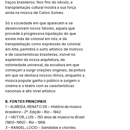
traços brasileiros. Nos fins do século, a 
transplantação cultural mostra a sua força 
ainda na música de Carlos Gomes. 
Só a sociedade em que aparecem e se 
desenvolvem novos fatores, aquela que 
procede à progressiva liquidação do que 
existe inda de colonial em nós, e da 
transplantação como expressão do colonial 
em Arte, permitirá o surto artístico de motivos 
e de características brasileiras, visível no 
esplendor da nossa arquitetura, de 
notoriedade universal, da escultura em que 
começam a surgir criações originais, da pintura 
em que se destaca nossos ritmos, enquanto a 
música popular ganha o público e surgem o 
cinema e o teatro com as características 
nacionais e alto nível artístico.
B. FONTES PRINCIPAIS 
1 – ALMEIDA, RENATO DE – 
História da música 
brasileira – 2º. Edição – Rio – 1942. 
2 – HEITOR, LUÍS – 
150 anos de música no Brasil 
(1800-1950) - Rio – 1956. 
3 – RANGEL, LÚCIO – 
Sambistas e chorões. 