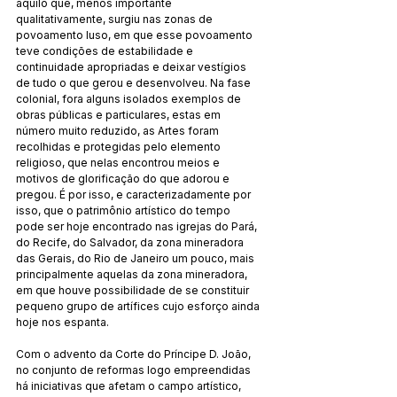
aquilo que, menos importante 
qualitativamente, surgiu nas zonas de 
povoamento luso, em que esse povoamento 
teve condições de estabilidade e 
continuidade apropriadas e deixar vestígios 
de tudo o que gerou e desenvolveu. Na fase 
colonial, fora alguns isolados exemplos de 
obras públicas e particulares, estas em 
número muito reduzido, as Artes foram 
recolhidas e protegidas pelo elemento 
religioso, que nelas encontrou meios e 
motivos de glorificação do que adorou e 
pregou. É por isso, e caracterizadamente por 
isso, que o patrimônio artístico do tempo 
pode ser hoje encontrado nas igrejas do Pará, 
do Recife, do Salvador, da zona mineradora 
das Gerais, do Rio de Janeiro um pouco, mais 
principalmente aquelas da zona mineradora, 
em que houve possibilidade de se constituir 
pequeno grupo de artífices cujo esforço ainda 
hoje nos espanta. 
Com o advento da Corte do Príncipe D. João, 
no conjunto de reformas logo empreendidas 
há iniciativas que afetam o campo artístico, 