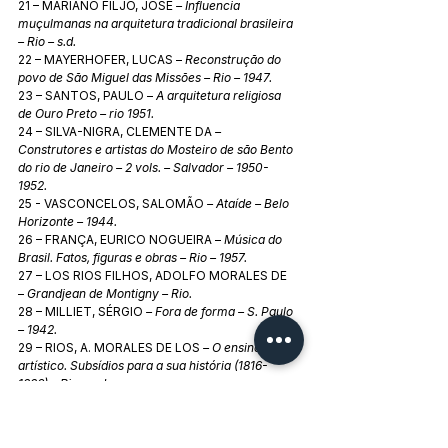
21 – MARIANO FILJO, JOSÉ 
– Influencia 
muçulmanas na arquitetura tradicional brasileira 
– Rio – s.d.
22 – MAYERHOFER, LUCAS – 
Reconstrução do 
povo de São Miguel das Missões – Rio – 1947.
23 – SANTOS, PAULO – 
A arquitetura religiosa 
de Ouro Preto – rio 1951.
24 – SILVA-NIGRA, CLEMENTE DA 
– 
Construtores e artistas do Mosteiro de são Bento 
do rio de Janeiro – 2 vols. – Salvador – 1950-
1952. 
25 - VASCONCELOS, SALOMÃO 
– Ataíde – Belo 
Horizonte – 1944.
26 – FRANÇA, EURICO NOGUEIRA – 
Música do 
Brasil. Fatos, figuras e obras – Rio – 1957. 
27 – LOS RIOS FILHOS, ADOLFO MORALES DE 
– 
Grandjean de Montigny – Rio. 
28 – MILLIET, SÉRGIO 
– Fora de forma – S. Paulo 
– 1942. 
29 – RIOS, A. MORALES DE LOS 
– O ensino 
artístico. Subsídios para a sua história (1816-
1886) – Rio – s.d. 
30 – VALADARES, JOSÉ 
– A arte brasileira (1943-
1953) – Salvador – 1955.
31 – AULER, GUILHERME 
– O imperador e os 