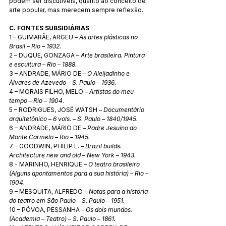
podem ser discutíveis, quanto ao conceito de 
arte popular, mas merecem sempre reflexão. 
C. FONTES SUBSIDIÁRIAS 
1 – GUIMARÃE, ARGEU – 
As artes plásticas no 
Brasil – Rio – 1932.
2 – DUQUE, GONZAGA – 
Arte brasileira. Pintura 
e escultura – Rio – 1888. 
3 – ANDRADE, MÁRIO DE 
– O Aleijadinho e 
Álvares de Azevedo – S. Paulo – 1936. 
4 – MORAIS FILHO, MELO – 
Artistas do meu 
tempo – Rio – 1904
. 
5 – RODRIGUES, JOSÉ WATSH – 
Documentário 
arquitetônico – 6 vols. – S. Paulo – 1840/1945. 
6 – ANDRADE, MÁRIO DE – 
Padre Jesuíno do 
Monte Carmelo – Rio – 1945.
7 – GOODWIN, PHILIP L. – 
Brazil builds. 
Architecture new and old – New York – 1943. 
8 - MARINHO, HENRIQUE – 
O teatro brasileiro 
(Alguns apontamentos para a sua história) – Rio – 
1904. 
9 – MESQUITA, ALFREDO – 
Notas para a história 
do teatro em São Paulo – S. Paulo – 1951. 
10 – PÓVOA, PESSANHA - 
Os dois mundos. 
(Academia – Teatro) – S. Paulo – 1861. 