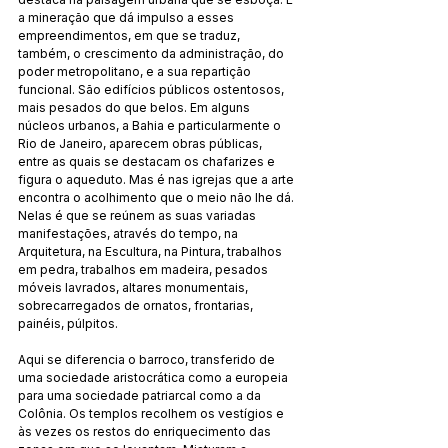
a mineração que dá impulso a esses 
empreendimentos, em que se traduz, 
também, o crescimento da administração, do 
poder metropolitano, e a sua repartição 
funcional. São edifícios públicos ostentosos, 
mais pesados do que belos. Em alguns 
núcleos urbanos, a Bahia e particularmente o 
Rio de Janeiro, aparecem obras públicas, 
entre as quais se destacam os chafarizes e 
figura o aqueduto. Mas é nas igrejas que a arte 
encontra o acolhimento que o meio não lhe dá. 
Nelas é que se reúnem as suas variadas 
manifestações, através do tempo, na 
Arquitetura, na Escultura, na Pintura, trabalhos 
em pedra, trabalhos em madeira, pesados 
móveis lavrados, altares monumentais, 
sobrecarregados de ornatos, frontarias, 
painéis, púlpitos.
Aqui se diferencia o barroco, transferido de 
uma sociedade aristocrática como a europeia 
para uma sociedade patriarcal como a da 
Colônia. Os templos recolhem os vestígios e 
às vezes os restos do enriquecimento das 