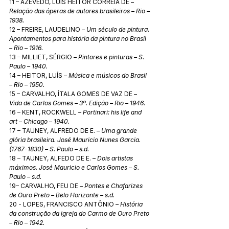
11 – AZEVEDO, LUÍS HEITOR CORREIA DE – 
Relação das óperas de autores brasileiros – Rio – 
1938. 
12 – FREIRE, LAUDELINO 
– Um século de pintura. 
Apontamentos para história da pintura no Brasil 
– Rio – 1916.
13 – MILLIET, SÉRGIO – 
Pintores e pinturas – S. 
Paulo – 1940. 
14 – HEITOR, LUÍS 
– Música e músicos do Brasil 
– Rio – 1950. 
15 – CARVALHO, ÍTALA GOMES DE VAZ DE – 
Vida de Carlos Gomes – 3º. Edição – Rio – 1946. 
16 – KENT, ROCKWELL 
– Portinari: his life and 
art – Chicago – 1940. 
17 – TAUNEY, ALFREDO DE E. – 
Uma grande 
glória brasileira. José Mauricio Nunes Garcia. 
(1767-1830) – S. Paulo – s.d. 
18 – TAUNEY, ALFEDO DE E. – 
Dois artistas 
máximos. José Mauricio e Carlos Gomes – S. 
Paulo – s.d.
19– CARVALHO, FEU DE – 
Pontes e Chafarizes 
de Ouro Preto – Belo Horizonte – s.d.
20 - LOPES, FRANCISCO ANTÔNIO 
– História 
da construção da igreja do Carmo de Ouro Preto 
– Rio – 1942. 