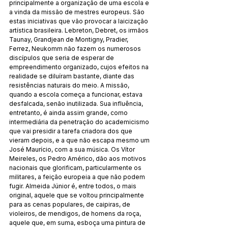
principalmente a organização de uma escola e 
a vinda da missão de mestres europeus. São 
estas iniciativas que vão provocar a laicização 
artística brasileira. Lebreton, Debret, os irmãos 
Taunay, Grandjean de Montigny, Pradier, 
Ferrez, Neukomm não fazem os numerosos 
discípulos que seria de esperar de 
empreendimento organizado, cujos efeitos na 
realidade se diluíram bastante, diante das 
resistências naturais do meio. A missão, 
quando a escola começa a funcionar, estava 
desfalcada, senão inutilizada. Sua influência, 
entretanto, é ainda assim grande, como 
intermediária da penetração do academicismo 
que vai presidir a tarefa criadora dos que 
vieram depois, e a que não escapa mesmo um 
José Maurício, com a sua música. Os Vítor 
Meireles, os Pedro Américo, dão aos motivos 
nacionais que glorificam, particularmente os 
militares, a feição europeia a que não podem 
fugir. Almeida Júnior é, entre todos, o mais 
original, aquele que se voltou principalmente 
para as cenas populares, de caipiras, de 
violeiros, de mendigos, de homens da roça, 
aquele que, em suma, esboça uma pintura de 