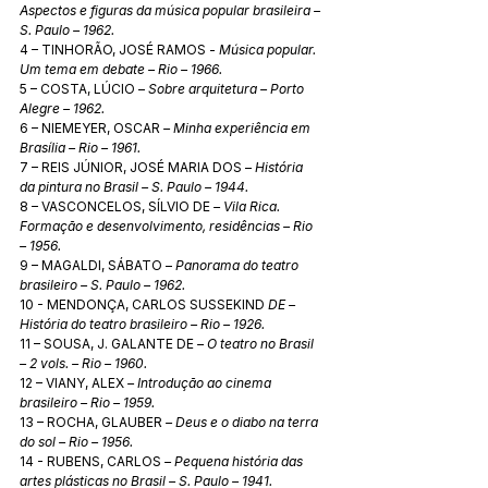
Aspectos e figuras da música popular brasileira – 
S. Paulo – 1962. 
4 – TINHORÃO, JOSÉ RAMOS - 
Música popular. 
Um tema em debate – Rio – 1966. 
5 – COSTA, LÚCIO – 
Sobre arquitetura – Porto 
Alegre – 1962.
6 – NIEMEYER, OSCAR 
– Minha experiência em 
Brasília – Rio – 1961.
7 – REIS JÚNIOR, JOSÉ MARIA DOS – 
História 
da pintura no Brasil – S. Paulo – 1944. 
8 – VASCONCELOS, SÍLVIO DE 
– Vila Rica. 
Formação e desenvolvimento, residências – Rio 
– 1956. 
9 – MAGALDI, SÁBATO – 
Panorama do teatro 
brasileiro – S. Paulo – 1962. 
10 - MENDONÇA, CARLOS SUSSEKIND 
DE – 
História do teatro brasileiro – Rio – 1926. 
11 – SOUSA, J. GALANTE DE 
– O teatro no Brasil 
– 2 vols. – Rio – 1960. 
12 – VIANY, ALEX 
– Introdução ao cinema 
brasileiro – Rio – 1959. 
13 – ROCHA, GLAUBER 
– Deus e o diabo na terra 
do sol – Rio – 1956. 
14 - RUBENS, CARLOS 
– Pequena história das 
artes plásticas no Brasil – S. Paulo – 1941. 