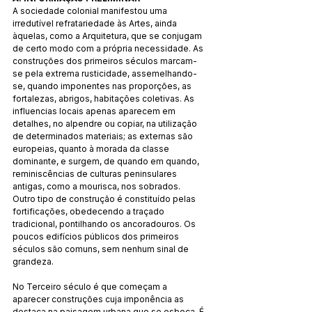
A sociedade colonial manifestou uma 
irredutível refratariedade às Artes, ainda 
àquelas, como a Arquitetura, que se conjugam 
de certo modo com a própria necessidade. As 
construções dos primeiros séculos marcam-
se pela extrema rusticidade, assemelhando-
se, quando imponentes nas proporções, as 
fortalezas, abrigos, habitações coletivas. As 
influencias locais apenas aparecem em 
detalhes, no alpendre ou copiar, na utilização 
de determinados materiais; as externas são 
europeias, quanto à morada da classe 
dominante, e surgem, de quando em quando, 
reminiscências de culturas peninsulares 
antigas, como a mourisca, nos sobrados. 
Outro tipo de construção é constituído pelas 
fortificações, obedecendo a traçado 
tradicional, pontilhando os ancoradouros. Os 
poucos edifícios públicos dos primeiros 
séculos são comuns, sem nenhum sinal de 
grandeza. 
No Terceiro século é que começam a 
aparecer construções cuja imponência as 
destaca na paisagem urbana que se esboça. É 