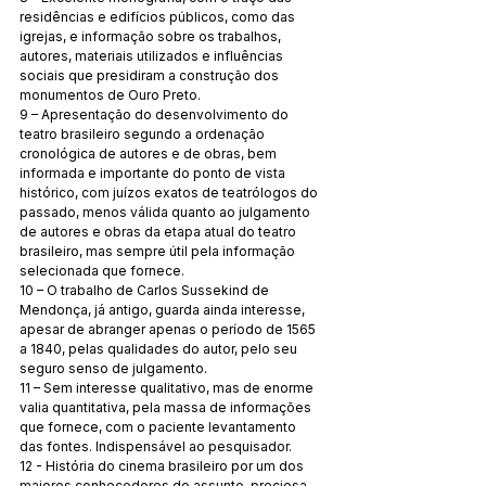
residências e edifícios públicos, como das 
igrejas, e informação sobre os trabalhos, 
autores, materiais utilizados e influências 
sociais que presidiram a construção dos 
monumentos de Ouro Preto. 
9 – Apresentação do desenvolvimento do 
teatro brasileiro segundo a ordenação 
cronológica de autores e de obras, bem 
informada e importante do ponto de vista 
histórico, com juízos exatos de teatrólogos do 
passado, menos válida quanto ao julgamento 
de autores e obras da etapa atual do teatro 
brasileiro, mas sempre útil pela informação 
selecionada que fornece. 
10 – O trabalho de Carlos Sussekind de 
Mendonça, já antigo, guarda ainda interesse, 
apesar de abranger apenas o período de 1565 
a 1840, pelas qualidades do autor, pelo seu 
seguro senso de julgamento. 
11 – Sem interesse qualitativo, mas de enorme 
valia quantitativa, pela massa de informações 
que fornece, com o paciente levantamento 
das fontes. Indispensável ao pesquisador. 
12 - História do cinema brasileiro por um dos 
maiores conhecedores do assunto, preciosa 