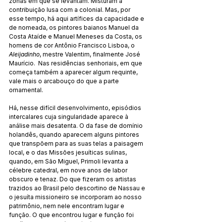
zonas em que se levantam. Misturam a 
contribuição lusa com a colonial. Mas, por 
esse tempo, há aqui artífices da capacidade e 
de nomeada, os pintores baianos Manuel da 
Costa Ataíde e Manuel Meneses da Costa, os 
homens de cor Antônio Francisco Lisboa, o 
Aleijadinho
, mestre Valentim, finalmente José 
Maurício.  Nas residências senhoriais, em que 
começa também a aparecer algum requinte, 
vale mais o arcabouço do que a parte 
ornamental. 
Há, nesse difícil desenvolvimento, episódios 
intercalares cuja singularidade aparece à 
análise mais desatenta. O da fase de domínio 
holandês, quando aparecem alguns pintores 
que transpõem para as suas telas a paisagem 
local, e o das Missões jesuíticas sulinas, 
quando, em São Miguel, Primoli levanta a 
célebre catedral, em nove anos de labor 
obscuro e tenaz. Do que fizeram os artistas 
trazidos ao Brasil pelo descortino de Nassau e 
o jesuíta missioneiro se incorporam ao nosso 
patrimônio, nem nele encontram lugar e 
função. O que encontrou lugar e função foi 