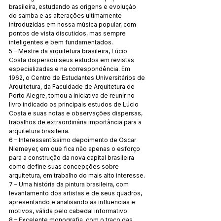
brasileira, estudando as origens e evolução 
do samba e as alterações ultimamente 
introduzidas em nossa música popular, com 
pontos de vista discutidos, mas sempre 
inteligentes e bem fundamentados. 
5 – Mestre da arquitetura brasileira, Lúcio 
Costa dispersou seus estudos em revistas 
especializadas e na correspondência. Em 
1962, o Centro de Estudantes Universitários de 
Arquitetura, da Faculdade de Arquitetura de 
Porto Alegre, tomou a iniciativa de reunir no 
livro indicado os principais estudos de Lúcio 
Costa e suas notas e observações dispersas, 
trabalhos de extraordinária importância para a 
arquitetura brasileira. 
6 – Interessantíssimo depoimento de Oscar 
Niemeyer, em que fica não apenas o esforço 
para a construção da nova capital brasileira 
como define suas concepções sobre 
arquitetura, em trabalho do mais alto interesse. 
7 – Uma história da pintura brasileira, com 
levantamento dos artistas e de seus quadros, 
apresentando e analisando as influencias e 
motivos, válida pelo cabedal informativo. 
8 – Excelente monografia, com o traço das 