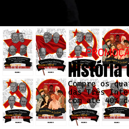
___ PROMOÇ
História
Compre os qua
das Três Inte
com até 40% d