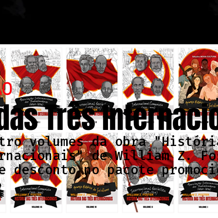
ÃO
 das Três Internaci
tro volumes da obra "Históri
rnacionais" de William Z. Fo
e desconto no pacote promoci