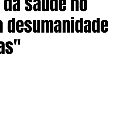
 da saúde no
 a desumanidade
as"