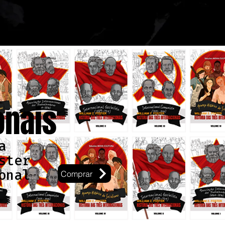
onais
a
ster
onal
Comprar