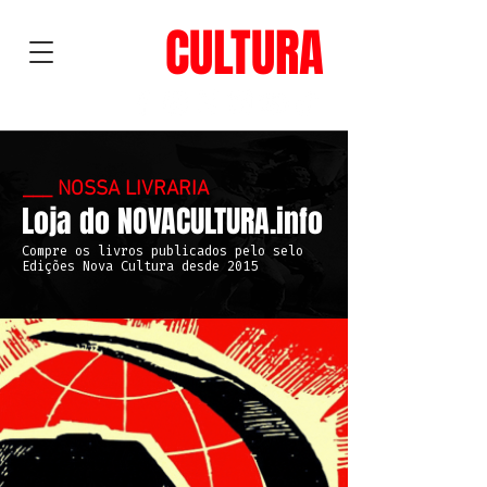
NOVA
CULTURA
___ NOSSA LIVRARIA
Loja do NOVA
CULTURA.info
Compre os livros publicados pelo selo
Edições Nova Cultura desde 2015