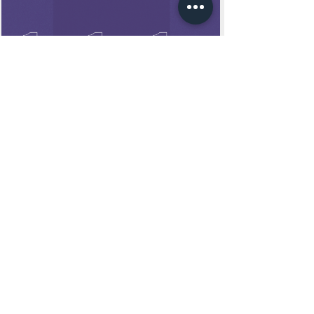
campanha NC10ANOS: conheça
nosso financiamento coletivo