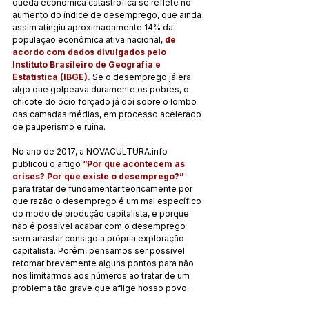
queda econômica catastrófica se reflete no 
aumento do índice de desemprego, que ainda 
assim atingiu aproximadamente 14% da 
população econômica ativa nacional, 
de 
acordo com dados divulgados pelo 
Instituto Brasileiro de Geografia e 
Estatística (IBGE).
 Se o desemprego já era 
algo que golpeava duramente os pobres, o 
chicote do ócio forçado já dói sobre o lombo 
das camadas médias, em processo acelerado 
de pauperismo e ruína.
No ano de 2017, a NOVACULTURA.info 
publicou o artigo 
“Por que acontecem as 
crises? Por que existe o desemprego?”
para tratar de fundamentar teoricamente por 
que razão o desemprego é um mal específico 
do modo de produção capitalista, e porque 
não é possível acabar com o desemprego 
sem arrastar consigo a própria exploração 
capitalista. Porém, pensamos ser possível 
retomar brevemente alguns pontos para não 
nos limitarmos aos números ao tratar de um 
problema tão grave que aflige nosso povo.