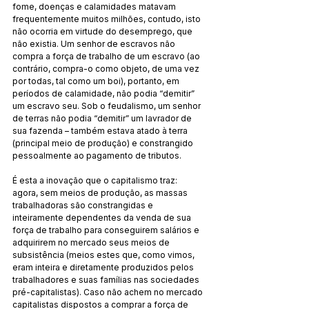
fome, doenças e calamidades matavam 
frequentemente muitos milhões, contudo, isto 
não ocorria em virtude do desemprego, que 
não existia. Um senhor de escravos não 
compra a força de trabalho de um escravo (ao 
contrário, compra-o como objeto, de uma vez 
por todas, tal como um boi), portanto, em 
períodos de calamidade, não podia “demitir” 
um escravo seu. Sob o feudalismo, um senhor 
de terras não podia “demitir” um lavrador de 
sua fazenda – também estava atado à terra 
(principal meio de produção) e constrangido 
pessoalmente ao pagamento de tributos.
É esta a inovação que o capitalismo traz: 
agora, sem meios de produção, as massas 
trabalhadoras são constrangidas e 
inteiramente dependentes da venda de sua 
força de trabalho para conseguirem salários e 
adquirirem no mercado seus meios de 
subsistência (meios estes que, como vimos, 
eram inteira e diretamente produzidos pelos 
trabalhadores e suas famílias nas sociedades 
pré-capitalistas). Caso não achem no mercado 
capitalistas dispostos a comprar a força de 