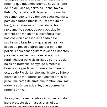
recente que trazemos ocorreu na zona norte 
do Rio de Janeiro, bairro da Penha, favela 
Kelson’s, na data de 8 de julho. Um caminhão 
de carne (que tem se tornado cada vez mais, 
para os padrões brasileiro, um produto de 
luxo), ao atravessar a comunidade, foi 
rapidamente saqueado pela população 
carente dos meios de subsistência mais 
básicos – cujo acesso é negado pelo 
capitalismo brasileiro –, que assumiram os 
riscos de prisão e agressão por parte de 
policiais para conseguirem levar os alimentos 
para seus respectivos lares. A ação foi 
reprimida por policiais militares com tiros de 
balas de borracha, sprays de pimenta e 
bombas de gás lacrimogêneo. Também no 
estado do Rio de Janeiro, município de Niterói, 
dezenas de moradores saquearam em 16 de 
julho uma carga de arroz que tombou em uma 
rodovia após um acidente, que ocorreu na 
rodovia BR-101.
Tais ações desesperadas são um retrato do 
justo protesto das massas brasileiras. 
Ademais, os instrumentos de luta mais 