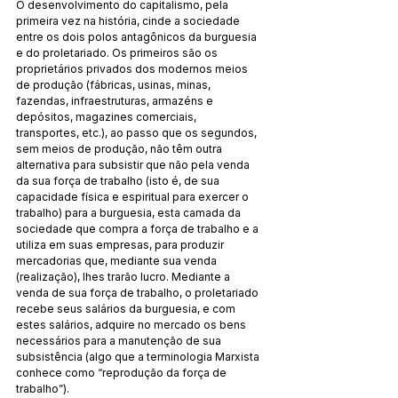
O desenvolvimento do capitalismo, pela 
primeira vez na história, cinde a sociedade 
entre os dois polos antagônicos da burguesia 
e do proletariado. Os primeiros são os 
proprietários privados dos modernos meios 
de produção (fábricas, usinas, minas, 
fazendas, infraestruturas, armazéns e 
depósitos, magazines comerciais, 
transportes, etc.), ao passo que os segundos, 
sem meios de produção, não têm outra 
alternativa para subsistir que não pela venda 
da sua força de trabalho (isto é, de sua 
capacidade física e espiritual para exercer o 
trabalho) para a burguesia, esta camada da 
sociedade que compra a força de trabalho e a 
utiliza em suas empresas, para produzir 
mercadorias que, mediante sua venda 
(realização), lhes trarão lucro. Mediante a 
venda de sua força de trabalho, o proletariado 
recebe seus salários da burguesia, e com 
estes salários, adquire no mercado os bens 
necessários para a manutenção de sua 
subsistência (algo que a terminologia Marxista 
conhece como “reprodução da força de 
trabalho”).