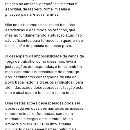
relação ao amanhã, decadência material e 
espiritual, desespero, fome, miséria e 
privação para si e suas famílias.
Não nos situaremos nos limites frios das 
estatísticas e dos modelos teóricos, que 
mesmo fundamentando a situação atual, não 
são suficientes para fornecer um quadro vivo 
da situação de penúria de nosso povo.
O desespero da impossibilidade da venda da 
força de trabalho, como dissemos, leva a 
justas ações desesperadas, e torna também 
mais candente a necessidade de emprego 
dos instrumentos consagrados de luta do 
povo trabalhador (a dizer, os sindicatos), para 
além das ações desesperadas, situação esta 
que o atual quadro brasileiro ilustra bem.
Uma destas ações desesperadas pode ser 
observada em ocasiões nas quais as massas 
empobrecidas, esfomeadas, saqueiam 
mercados e cargas de alimentos. Muito 
embora o NOVACULTURA.info já tenha 
divulgado casos semelhantes, outro mais 