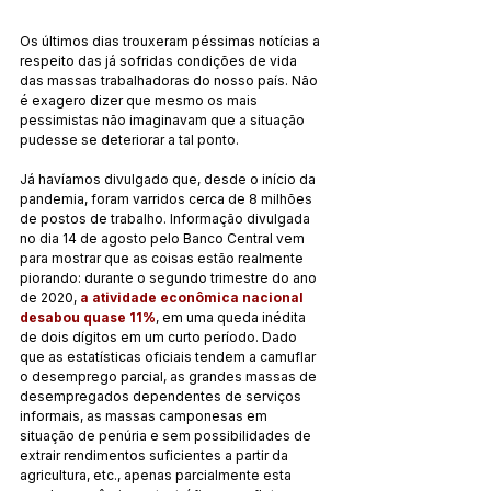
Os últimos dias trouxeram péssimas notícias a 
respeito das já sofridas condições de vida 
das massas trabalhadoras do nosso país. Não 
é exagero dizer que mesmo os mais 
pessimistas não imaginavam que a situação 
pudesse se deteriorar a tal ponto.
Já havíamos divulgado que, desde o início da 
pandemia, foram varridos cerca de 8 milhões 
de postos de trabalho. Informação divulgada 
no dia 14 de agosto pelo Banco Central vem 
para mostrar que as coisas estão realmente 
piorando: durante o segundo trimestre do ano 
de 2020, 
a atividade econômica nacional 
desabou quase 11%
, em uma queda inédita 
de dois dígitos em um curto período. Dado 
que as estatísticas oficiais tendem a camuflar 
o desemprego parcial, as grandes massas de 
desempregados dependentes de serviços 
informais, as massas camponesas em 
situação de penúria e sem possibilidades de 
extrair rendimentos suficientes a partir da 
agricultura, etc., apenas parcialmente esta 