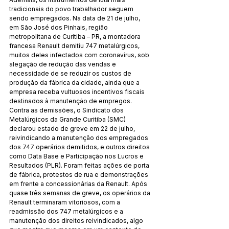
tradicionais do povo trabalhador seguem 
sendo empregados. Na data de 21 de julho, 
em São José dos Pinhais, região 
metropolitana de Curitiba – PR, a montadora 
francesa Renault demitiu 747 metalúrgicos, 
muitos deles infectados com coronavírus, sob 
alegação de redução das vendas e 
necessidade de se reduzir os custos de 
produção da fábrica da cidade, ainda que a 
empresa receba vultuosos incentivos fiscais 
destinados à manutenção de empregos. 
Contra as demissões, o Sindicato dos 
Metalúrgicos da Grande Curitiba (SMC) 
declarou estado de greve em 22 de julho, 
reivindicando a manutenção dos empregados 
dos 747 operários demitidos, e outros direitos 
como Data Base e Participação nos Lucros e 
Resultados (PLR). Foram feitas ações de porta 
de fábrica, protestos de rua e demonstrações 
em frente a concessionárias da Renault. Após 
quase três semanas de greve, os operários da 
Renault terminaram vitoriosos, com a 
readmissão dos 747 metalúrgicos e a 
manutenção dos direitos reivindicados, algo 