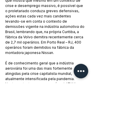
que mostra que mesmo em um contexto de 
crise e desemprego massivo, é possível que 
o proletariado conduza greves defensivas, 
ações estas cada vez mais candentes 
levando-se em conta o contexto de 
demissões vigente na indústria automotiva do 
Brasil, lembrando que, na própria Curitiba, a 
fábrica da Volvo demitira recentemente cerca 
de 2,7 mil operários. Em Porto Real – RJ, 400 
operários foram demitidos na fábrica da 
montadora japonesa Nissan.
É de conhecimento geral que a indústria 
aeroviária foi uma das mais fortemente 
atingidas pela crise capitalista mundial, 
atualmente intensificada pela pandemia. 
Neste contexto, a empresa aérea LATAM 
anunciou nos últimos dias a demissão de pelo 
menos 2,7 mil aeroviários, entre pilotos e 
comissários. A empresa pretende impor goela 
abaixo dos operários mais uma série de 
medidas monstruosas, como redução de 
metade dos salários, redução salarial 
permanente, dentre outras. Contra as 
demissões, aeroviários realizaram em 6 de 