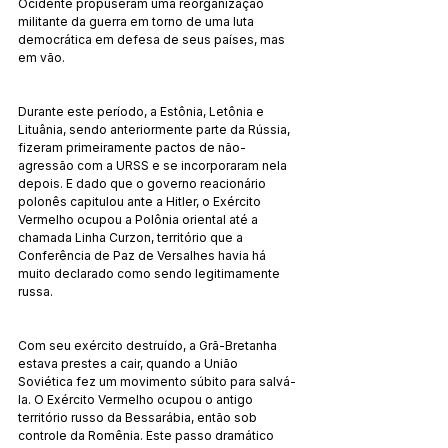
Ocidente propuseram uma reorganização 
militante da guerra em torno de uma luta 
democrática em defesa de seus países, mas 
em vão.
Durante este período, a Estônia, Letônia e 
Lituânia, sendo anteriormente parte da Rússia, 
fizeram primeiramente pactos de não-
agressão com a URSS e se incorporaram nela 
depois. E dado que o governo reacionário 
polonês capitulou ante a Hitler, o Exército 
Vermelho ocupou a Polônia oriental até a 
chamada Linha Curzon, território que a 
Conferência de Paz de Versalhes havia há 
muito declarado como sendo legitimamente 
russa.
Com seu exército destruído, a Grã-Bretanha 
estava prestes a cair, quando a União 
Soviética fez um movimento súbito para salvá-
la. O Exército Vermelho ocupou o antigo 
território russo da Bessarábia, então sob 
controle da Romênia. Este passo dramático 