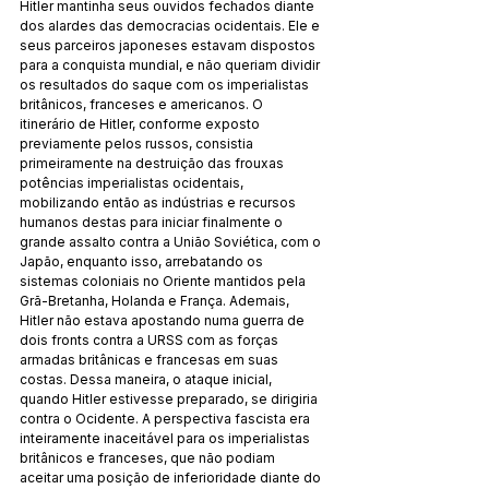
Hitler mantinha seus ouvidos fechados diante 
dos alardes das democracias ocidentais. Ele e 
seus parceiros japoneses estavam dispostos 
para a conquista mundial, e não queriam dividir 
os resultados do saque com os imperialistas 
britânicos, franceses e americanos. O 
itinerário de Hitler, conforme exposto 
previamente pelos russos, consistia 
primeiramente na destruição das frouxas 
potências imperialistas ocidentais, 
mobilizando então as indústrias e recursos 
humanos destas para iniciar finalmente o 
grande assalto contra a União Soviética, com o 
Japão, enquanto isso, arrebatando os 
sistemas coloniais no Oriente mantidos pela 
Grã-Bretanha, Holanda e França. Ademais, 
Hitler não estava apostando numa guerra de 
dois fronts contra a URSS com as forças 
armadas britânicas e francesas em suas 
costas. Dessa maneira, o ataque inicial, 
quando Hitler estivesse preparado, se dirigiria 
contra o Ocidente. A perspectiva fascista era 
inteiramente inaceitável para os imperialistas 
britânicos e franceses, que não podiam 
aceitar uma posição de inferioridade diante do 