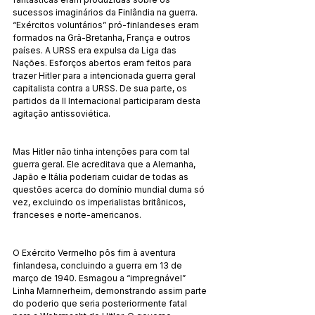
sucessos imaginários da Finlândia na guerra. 
“Exércitos voluntários” pró-finlandeses eram 
formados na Grã-Bretanha, França e outros 
países. A URSS era expulsa da Liga das 
Nações. Esforços abertos eram feitos para 
trazer Hitler para a intencionada guerra geral 
capitalista contra a URSS. De sua parte, os 
partidos da II Internacional participaram desta 
agitação antissoviética.
Mas Hitler não tinha intenções para com tal 
guerra geral. Ele acreditava que a Alemanha, 
Japão e Itália poderiam cuidar de todas as 
questões acerca do domínio mundial duma só 
vez, excluindo os imperialistas britânicos, 
franceses e norte-americanos.
O Exército Vermelho pôs fim à aventura 
finlandesa, concluindo a guerra em 13 de 
março de 1940. Esmagou a “impregnável” 
Linha Marnnerheim, demonstrando assim parte 
do poderio que seria posteriormente fatal 