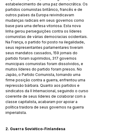
estabelecimento de uma paz democrática. Os 
partidos comunistas britânico, francês e de 
outros países da Europa reivindicavam 
mudanças radicais em seus governos como 
base para uma defesa vitoriosa. Esta nova 
linha gerou perseguições contra os líderes 
comunistas de várias democracias ocidentais. 
Na França, o partido foi posto na ilegalidade, 
seus representantes parlamentares tiveram 
seus mandatos cassados, 159 jornais do 
partido foram suprimidos, 317 governos 
municipais comunistas foram dissolvidos, e 
muitos líderes do partido foram presos. No 
Japão, o Partido Comunista, tomando uma 
firme posição contra a guerra, enfrentou uma 
repressão bárbara. Quanto aos partidos e 
sindicatos da II Internacional, seguindo o curso 
coerente de seus líderes de colaborar com a 
classe capitalista, acabaram por apoiar a 
política traidora de seus governos na guerra 
imperialista.
2. Guerra Soviético-Finlandesa