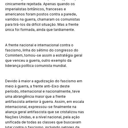
cinicamente rejeitada. Apenas quando os 
imperialistas britânicos, franceses e 
americanos foram postos contra a parede, 
varridos na guerra, chamaram os comunistas 
para tirá-los da difícil situação. Mas a frente 
única foi formada, ainda que tardiamente.
A frente nacional e internacional contra o 
fascismo, linha do sétimo do congresso do 
Comintern, tornou-se assim a estratégia geral 
que venceu a guerra, outro exemplo da 
liderança política comunista mundial.
Devido à maior a agudização do fascismo em 
meio à guerra, a frente anti-Eixo deste 
período, internacional e nacionalmente, teve 
uma abrangência maior que a frente 
antifascista anterior à guerra. Assim, em escala 
internacional, expressou-se finalmente na 
aliança geral antifascista que se cristalizou nas 
Nações Unidas, e a nível nacional, pela ação 
unificada de todas as classes que buscavam 
lutar contra o fascismo, incluindo setores da 