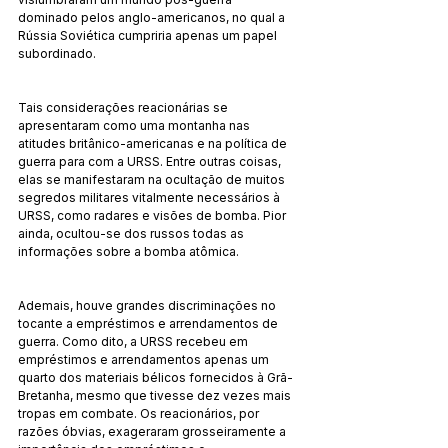
dominado pelos anglo-americanos, no qual a 
Rússia Soviética cumpriria apenas um papel 
subordinado.
Tais considerações reacionárias se 
apresentaram como uma montanha nas 
atitudes britânico-americanas e na política de 
guerra para com a URSS. Entre outras coisas, 
elas se manifestaram na ocultação de muitos 
segredos militares vitalmente necessários à 
URSS, como radares e visões de bomba. Pior 
ainda, ocultou-se dos russos todas as 
informações sobre a bomba atômica.
Ademais, houve grandes discriminações no 
tocante a empréstimos e arrendamentos de 
guerra. Como dito, a URSS recebeu em 
empréstimos e arrendamentos apenas um 
quarto dos materiais bélicos fornecidos à Grã-
Bretanha, mesmo que tivesse dez vezes mais 
tropas em combate. Os reacionários, por 
razões óbvias, exageraram grosseiramente a 