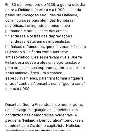
Em 30 de novembro de 1939, a guerra eclodiu 
entre a Finlândia fascista e a URSS, causada 
pelas provocações seguidas da Finlândia, 
com incursões para além das fronteiras 
soviéticas. Leningrado se encontrava 
plenamente sob alcance das armas 
finlandesas. Por trás das depredações 
finlandesas, estavam os imperialistas 
britânicos e franceses, que estiveram há muito 
utilizando a Finlândia como fantoche 
antissoviético. Eles esperavam que a Guerra 
Finlandesa desse a eles uma oportunidade 
para organizar sua esperada guerra capitalista 
geral antissoviética. Era a chance, 
especulavam eles, para transformar a “guerra 
errada” contra a Alemanha numa “guerra certa” 
contra a URSS.
Durante a Guerra Finlandesa, de menor porte, 
uma selvagem agitação antissoviética era 
conduzida nas democracias ocidentais. A 
pequena “Finlândia Democrática” tornou-se a 
queridinha do Ocidente capitalista. Notícias 
fantásticas eram produzidas sobre os 