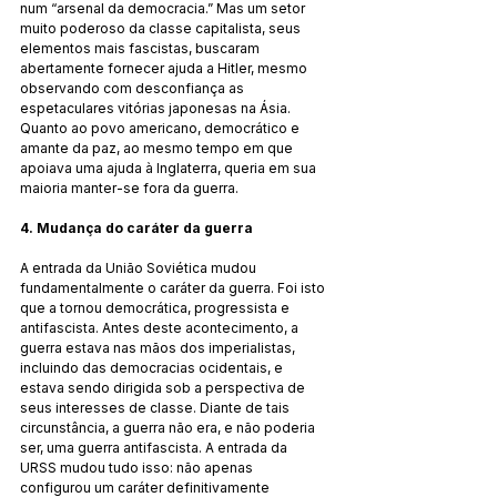
num “arsenal da democracia.” Mas um setor 
muito poderoso da classe capitalista, seus 
elementos mais fascistas, buscaram 
abertamente fornecer ajuda a Hitler, mesmo 
observando com desconfiança as 
espetaculares vitórias japonesas na Ásia. 
Quanto ao povo americano, democrático e 
amante da paz, ao mesmo tempo em que 
apoiava uma ajuda à Inglaterra, queria em sua 
maioria manter-se fora da guerra.
4. Mudança do caráter da guerra
A entrada da União Soviética mudou 
fundamentalmente o caráter da guerra. Foi isto 
que a tornou democrática, progressista e 
antifascista. Antes deste acontecimento, a 
guerra estava nas mãos dos imperialistas, 
incluindo das democracias ocidentais, e 
estava sendo dirigida sob a perspectiva de 
seus interesses de classe. Diante de tais 
circunstância, a guerra não era, e não poderia 
ser, uma guerra antifascista. A entrada da 
URSS mudou tudo isso: não apenas 
configurou um caráter definitivamente 