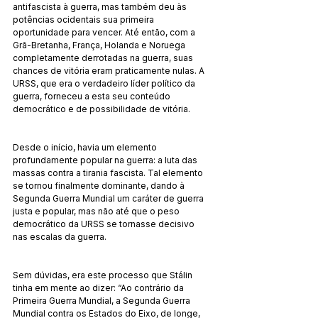
antifascista à guerra, mas também deu às 
potências ocidentais sua primeira 
oportunidade para vencer. Até então, com a 
Grã-Bretanha, França, Holanda e Noruega 
completamente derrotadas na guerra, suas 
chances de vitória eram praticamente nulas. A 
URSS, que era o verdadeiro líder político da 
guerra, forneceu a esta seu conteúdo 
democrático e de possibilidade de vitória.
Desde o início, havia um elemento 
profundamente popular na guerra: a luta das 
massas contra a tirania fascista. Tal elemento 
se tornou finalmente dominante, dando à 
Segunda Guerra Mundial um caráter de guerra 
justa e popular, mas não até que o peso 
democrático da URSS se tornasse decisivo 
nas escalas da guerra.
Sem dúvidas, era este processo que Stálin 
tinha em mente ao dizer: “Ao contrário da 
Primeira Guerra Mundial, a Segunda Guerra 
Mundial contra os Estados do Eixo, de longe, 