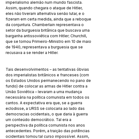
imperialismo alemão num mundo fascista. 
Assim, quando chegara o ataque de Hitler, 
eles não tiveram alternativa senão lutar, e o 
fizeram em certa medida, ainda que a reboque 
da conjuntura. Chamberlain representava o 
setor da burguesia britânica que buscava uma 
barganha antissoviética com Hitler; Churchill, 
que se tornou Primeiro-Ministro em 10 de maio 
de 1940, representava a burguesia que se 
recusava a se render a Hitler.
Tais desenvolvimentos – as tentativas óbvias 
dos imperialistas britânicos e franceses (com 
os Estados Unidos permanecendo no pano de 
fundo) de colocar as armas de Hitler contra a 
União Soviética – levaram a uma mudança 
necessária na política comunista em todos os 
cantos. A expectativa era que, se a guerra 
eclodisse, a URSS se colocaria ao lado das 
democracias ocidentais, o que daria à guerra 
um conteúdo democrático. Tal era a 
perspectiva da política comunista nos anos 
antecedentes. Porém, a traição das potências 
ocidentais tornou tal curso impossível. Assim, 