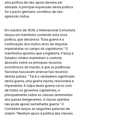
uma política de não-apoio deveria ser 
adotada. A principal expressão desta política 
foi o pacto germano-soviético de não-
agressão mútua.
Em outubro de 1939, a Internacional Comunista 
lançou um manifesto contendo esta nova 
política, que declarava: “Esta guerra é a 
continuação dos muitos anos de disputas 
imperialistas no campo do capitalismo.” O 
manifestou apontou que a Inglaterra, França e 
Estados Unidos mantinham o controle 
absoluto sobre os principais recursos 
econômicos do mundo, e que as potências 
fascistas buscavam arrancar tais recursos 
destes países. “Tal é o verdadeiro significado 
desta guerra, uma guerra injusta, reacionária e 
imperialista. A culpa desta guerra cai no colo 
de todos os governos capitalistas, e 
principalmente sobre as classes dominantes 
dos países beligerantes. A classe operária 
não pode apoiar semelhante guerra.” O 
Comintern lançou as seguintes palavras de 
ordem: “Nenhum apoio à política das classes 