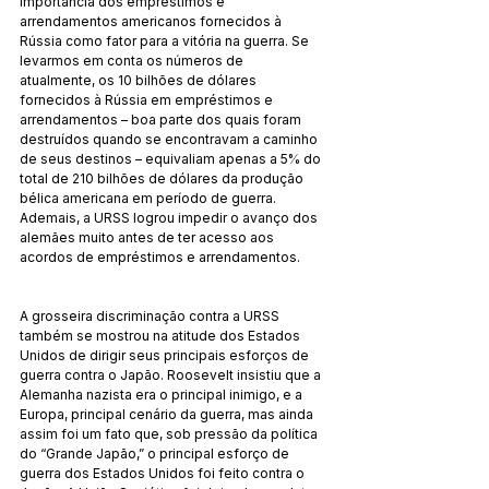
importância dos empréstimos e 
arrendamentos americanos fornecidos à 
Rússia como fator para a vitória na guerra. Se 
levarmos em conta os números de 
atualmente, os 10 bilhões de dólares 
fornecidos à Rússia em empréstimos e 
arrendamentos – boa parte dos quais foram 
destruídos quando se encontravam a caminho 
de seus destinos – equivaliam apenas a 5% do 
total de 210 bilhões de dólares da produção 
bélica americana em período de guerra. 
Ademais, a URSS logrou impedir o avanço dos 
alemães muito antes de ter acesso aos 
acordos de empréstimos e arrendamentos.
A grosseira discriminação contra a URSS 
também se mostrou na atitude dos Estados 
Unidos de dirigir seus principais esforços de 
guerra contra o Japão. Roosevelt insistiu que a 
Alemanha nazista era o principal inimigo, e a 
Europa, principal cenário da guerra, mas ainda 
assim foi um fato que, sob pressão da política 
do “Grande Japão,” o principal esforço de 
guerra dos Estados Unidos foi feito contra o 