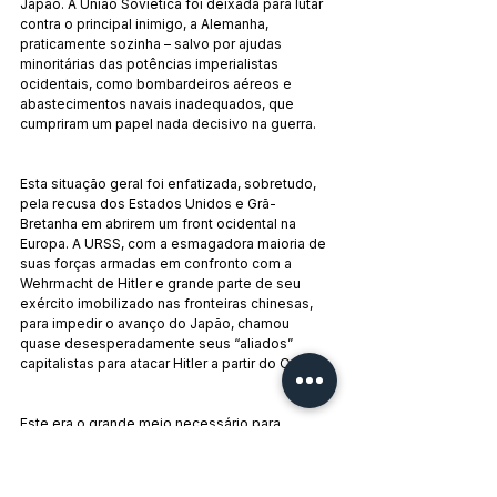
Japão. A União Soviética foi deixada para lutar 
contra o principal inimigo, a Alemanha, 
praticamente sozinha – salvo por ajudas 
minoritárias das potências imperialistas 
ocidentais, como bombardeiros aéreos e 
abastecimentos navais inadequados, que 
cumpriram um papel nada decisivo na guerra.
Esta situação geral foi enfatizada, sobretudo, 
pela recusa dos Estados Unidos e Grã-
Bretanha em abrirem um front ocidental na 
Europa. A URSS, com a esmagadora maioria de 
suas forças armadas em confronto com a 
Wehrmacht de Hitler e grande parte de seu 
exército imobilizado nas fronteiras chinesas, 
para impedir o avanço do Japão, chamou 
quase desesperadamente seus “aliados” 
capitalistas para atacar Hitler a partir do Oeste.
Este era o grande meio necessário para 
vencer a guerra numa virada – na data de 
primeiro de maio de 1942, o Comintern 
levantou a palavra de ordem de vencer a 