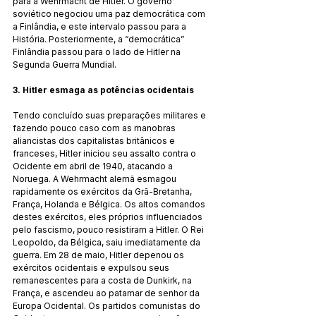
para a Wehrmacht de Hitler. O governo 
soviético negociou uma paz democrática com 
a Finlândia, e este intervalo passou para a 
História. Posteriormente, a “democrática” 
Finlândia passou para o lado de Hitler na 
Segunda Guerra Mundial.
3. Hitler esmaga as potências ocidentais
Tendo concluído suas preparações militares e 
fazendo pouco caso com as manobras 
aliancistas dos capitalistas britânicos e 
franceses, Hitler iniciou seu assalto contra o 
Ocidente em abril de 1940, atacando a 
Noruega. A Wehrmacht alemã esmagou 
rapidamente os exércitos da Grã-Bretanha, 
França, Holanda e Bélgica. Os altos comandos 
destes exércitos, eles próprios influenciados 
pelo fascismo, pouco resistiram a Hitler. O Rei 
Leopoldo, da Bélgica, saiu imediatamente da 
guerra. Em 28 de maio, Hitler depenou os 
exércitos ocidentais e expulsou seus 
remanescentes para a costa de Dunkirk, na 
França, e ascendeu ao patamar de senhor da 
Europa Ocidental. Os partidos comunistas do 