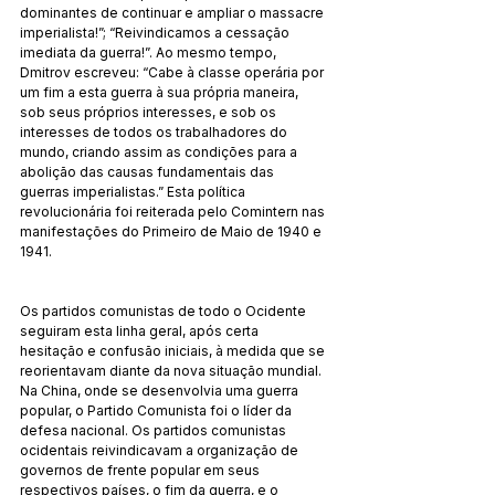
dominantes de continuar e ampliar o massacre 
imperialista!”; “Reivindicamos a cessação 
imediata da guerra!”. Ao mesmo tempo, 
Dmitrov escreveu: “Cabe à classe operária por 
um fim a esta guerra à sua própria maneira, 
sob seus próprios interesses, e sob os 
interesses de todos os trabalhadores do 
mundo, criando assim as condições para a 
abolição das causas fundamentais das 
guerras imperialistas.” Esta política 
revolucionária foi reiterada pelo Comintern nas 
manifestações do Primeiro de Maio de 1940 e 
1941.
Os partidos comunistas de todo o Ocidente 
seguiram esta linha geral, após certa 
hesitação e confusão iniciais, à medida que se 
reorientavam diante da nova situação mundial. 
Na China, onde se desenvolvia uma guerra 
popular, o Partido Comunista foi o líder da 
defesa nacional. Os partidos comunistas 
ocidentais reivindicavam a organização de 
governos de frente popular em seus 
respectivos países, o fim da guerra, e o 