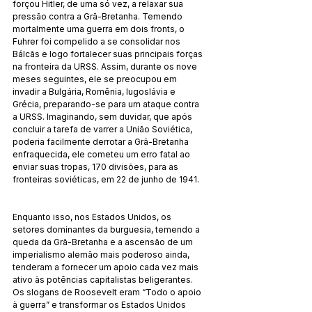
forçou Hitler, de uma só vez, a relaxar sua 
pressão contra a Grã-Bretanha. Temendo 
mortalmente uma guerra em dois fronts, o 
Fuhrer foi compelido a se consolidar nos 
Bálcãs e logo fortalecer suas principais forças 
na fronteira da URSS. Assim, durante os nove 
meses seguintes, ele se preocupou em 
invadir a Bulgária, Romênia, Iugoslávia e 
Grécia, preparando-se para um ataque contra 
a URSS. Imaginando, sem duvidar, que após 
concluir a tarefa de varrer a União Soviética, 
poderia facilmente derrotar a Grã-Bretanha 
enfraquecida, ele cometeu um erro fatal ao 
enviar suas tropas, 170 divisões, para as 
fronteiras soviéticas, em 22 de junho de 1941.
Enquanto isso, nos Estados Unidos, os 
setores dominantes da burguesia, temendo a 
queda da Grã-Bretanha e a ascensão de um 
imperialismo alemão mais poderoso ainda, 
tenderam a fornecer um apoio cada vez mais 
ativo às potências capitalistas beligerantes. 
Os slogans de Roosevelt eram “Todo o apoio 
à guerra” e transformar os Estados Unidos 