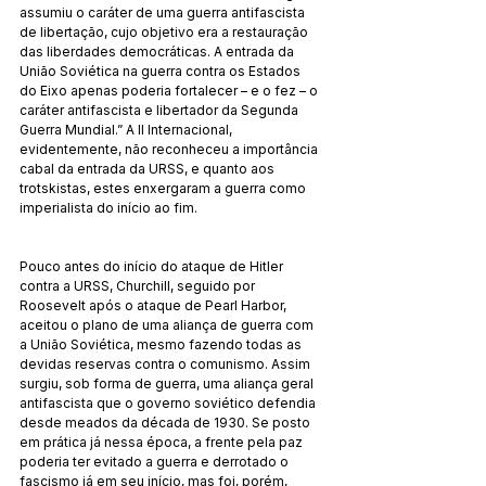
assumiu o caráter de uma guerra antifascista 
de libertação, cujo objetivo era a restauração 
das liberdades democráticas. A entrada da 
União Soviética na guerra contra os Estados 
do Eixo apenas poderia fortalecer – e o fez – o 
caráter antifascista e libertador da Segunda 
Guerra Mundial.” A II Internacional, 
evidentemente, não reconheceu a importância 
cabal da entrada da URSS, e quanto aos 
trotskistas, estes enxergaram a guerra como 
imperialista do início ao fim.
Pouco antes do início do ataque de Hitler 
contra a URSS, Churchill, seguido por 
Roosevelt após o ataque de Pearl Harbor, 
aceitou o plano de uma aliança de guerra com 
a União Soviética, mesmo fazendo todas as 
devidas reservas contra o comunismo. Assim 
surgiu, sob forma de guerra, uma aliança geral 
antifascista que o governo soviético defendia 
desde meados da década de 1930. Se posto 
em prática já nessa época, a frente pela paz 
poderia ter evitado a guerra e derrotado o 
fascismo já em seu início, mas foi, porém, 