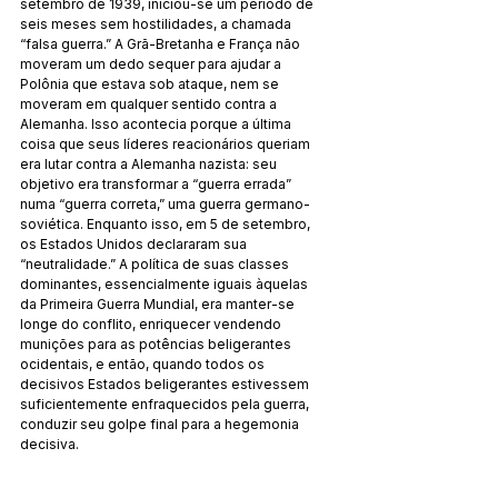
setembro de 1939, iniciou-se um período de 
seis meses sem hostilidades, a chamada 
“falsa guerra.” A Grã-Bretanha e França não 
moveram um dedo sequer para ajudar a 
Polônia que estava sob ataque, nem se 
moveram em qualquer sentido contra a 
Alemanha. Isso acontecia porque a última 
coisa que seus líderes reacionários queriam 
era lutar contra a Alemanha nazista: seu 
objetivo era transformar a “guerra errada” 
numa “guerra correta,” uma guerra germano-
soviética. Enquanto isso, em 5 de setembro, 
os Estados Unidos declararam sua 
“neutralidade.” A política de suas classes 
dominantes, essencialmente iguais àquelas 
da Primeira Guerra Mundial, era manter-se 
longe do conflito, enriquecer vendendo 
munições para as potências beligerantes 
ocidentais, e então, quando todos os 
decisivos Estados beligerantes estivessem 
suficientemente enfraquecidos pela guerra, 
conduzir seu golpe final para a hegemonia 
decisiva.