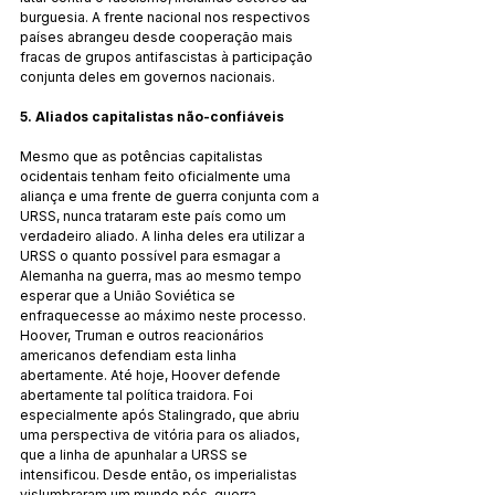
burguesia. A frente nacional nos respectivos 
países abrangeu desde cooperação mais 
fracas de grupos antifascistas à participação 
conjunta deles em governos nacionais.
5. Aliados capitalistas não-confiáveis
Mesmo que as potências capitalistas 
ocidentais tenham feito oficialmente uma 
aliança e uma frente de guerra conjunta com a 
URSS, nunca trataram este país como um 
verdadeiro aliado. A linha deles era utilizar a 
URSS o quanto possível para esmagar a 
Alemanha na guerra, mas ao mesmo tempo 
esperar que a União Soviética se 
enfraquecesse ao máximo neste processo. 
Hoover, Truman e outros reacionários 
americanos defendiam esta linha 
abertamente. Até hoje, Hoover defende 
abertamente tal política traidora. Foi 
especialmente após Stalingrado, que abriu 
uma perspectiva de vitória para os aliados, 
que a linha de apunhalar a URSS se 
intensificou. Desde então, os imperialistas 
vislumbraram um mundo pós-guerra 