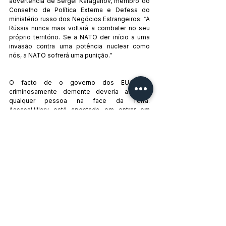
advertência de Sergei Karaganov, membro do 
Conselho de Política Externa e Defesa do 
ministério russo dos Negócios Estrangeiros: “A 
Rússia nunca mais voltará a combater no seu 
próprio território. Se a NATO der início a uma 
invasão contra uma potência nuclear como 
nós, a NATO sofrerá uma punição.”
O facto de o governo dos EUA ser 
criminosamente demente deveria assustar 
qualquer pessoa na face da Terra. 
AssassHillary está apostada em entrar em 
conflito com a Rússia. Apesar disso, Obama, 
os prostituto-jornalistas e o “establishment” 
democrata e republicano estão a fazer todo o 
possível para instalar na Sala Oval a pessoa 
que irá maximizar o conflito com a Rússia.
A sobrevivência do planeta está nas mãos de 
criminosos dementes. É essa a verdadeira 
crise humanitária.