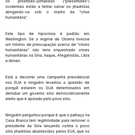
os prostituto-jornalistas (“presstitutes”) 
ocidentais estão a tentar salvar os jihadistas 
abrigando-os sob o manto da “crise 
humanitária”.
Este tipo de hipocrisia é padrão em 
Washington. Se o regime de Obama tivesse 
um mínimo de preocupação acerca de “crises 
humanitárias” não teria orquestrado crises 
humanitárias na Síria, Iraque, Afeganistão, Líbia 
e Iémen.
Está a decorrer uma campanha presidencial 
nos EUA e ninguém levantou a questão de 
porquê estarem os EUA determinados em 
derrubar um governo sírio democraticamente 
eleito que é apoiado pelo povo sírio.
Ninguém perguntou porque é que o palhaço na 
Casa Branca tem legitimidade para remover o 
presidente da Síria lançando contra o povo 
sírio jihadistas abastecidos pelos EUA, que os 