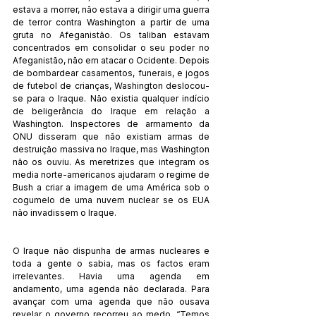
estava a morrer, não estava a dirigir uma guerra 
de terror contra Washington a partir de uma 
gruta no Afeganistão. Os taliban estavam 
concentrados em consolidar o seu poder no 
Afeganistão, não em atacar o Ocidente. Depois 
de bombardear casamentos, funerais, e jogos 
de futebol de crianças, Washington deslocou-
se para o Iraque. Não existia qualquer indício 
de beligerância do Iraque em relação a 
Washington. Inspectores de armamento da 
ONU disseram que não existiam armas de 
destruição massiva no Iraque, mas Washington 
não os ouviu. As meretrizes que integram os 
media norte-americanos ajudaram o regime de 
Bush a criar a imagem de uma América sob o 
cogumelo de uma nuvem nuclear se os EUA 
não invadissem o Iraque.
O Iraque não dispunha de armas nucleares e 
toda a gente o sabia, mas os factos eram 
irrelevantes. Havia uma agenda em 
andamento, uma agenda não declarada. Para 
avançar com uma agenda que não ousava 
revelar o governo recorreu ao medo. “Temos 