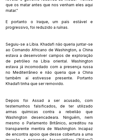
que os matar antes que nos venham eles aqui 
matar.”
E portanto o Iraque, um país estável e 
progressivo, foi reduzido a ruínas.
Seguiu-se a Líbia. Khadafi não queria juntar-se 
ao Comando Africano de Washington, a China 
estava a desenvolver campos de exploração 
de petróleo na Líbia oriental. Washington 
estava já incomodado com a presença russa 
no Mediterrâneo e não queria que a China 
também aí estivesse presente. Portanto 
Khadafi tinha que ser removido.
Depois foi Assad a ser acusado, com 
testemunhos falsificados, de ter utilizado 
armas químicas contra a rebelião que 
Washington desencadeara. Ninguém, nem 
mesmo o Parlamento Britânico, acreditou na 
transparente mentira de Washington. Incapaz 
de encontra apoio que desse cobertura a uma 
invasão, a psicopata AssassHillary (“Killary”) 