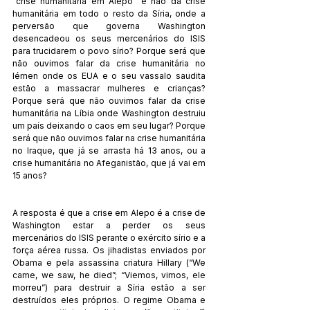
“crise humanitária em Alepo” e não da crise 
humanitária em todo o resto da Síria, onde a 
perversão que governa Washington 
desencadeou os seus mercenários do ISIS 
para trucidarem o povo sírio? Porque será que 
não ouvimos falar da crise humanitária no 
Iémen onde os EUA e o seu vassalo saudita 
estão a massacrar mulheres e crianças? 
Porque será que não ouvimos falar da crise 
humanitária na Líbia onde Washington destruiu 
um país deixando o caos em seu lugar? Porque 
será que não ouvimos falar na crise humanitária 
no Iraque, que já se arrasta há 13 anos, ou a 
crise humanitária no Afeganistão, que já vai em 
15 anos?
A resposta é que a crise em Alepo é a crise de 
Washington estar a perder os seus 
mercenários do ISIS perante o exército sírio e a 
força aérea russa. Os jihadistas enviados por 
Obama e pela assassina criatura Hillary (“We 
came, we saw, he died”; “Viemos, vimos, ele 
morreu”) para destruir a Síria estão a ser 
destruídos eles próprios. O regime Obama e 