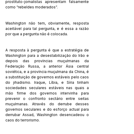
prostituto-jornalistas apresentam falsamente 
como “rebeldes moderados”.
Washington não tem, obviamente, resposta 
aceitável para tal pergunta, e é essa a razão 
por que a pergunta não é colocada.
A resposta à pergunta é que a estratégia de 
Washington para a desestabilização do Irão e 
depois das províncias muçulmanas da 
Federação Russa, a anterior Ásia central 
soviética, e a província muçulmana da China, é 
a substituição de governos estáveis pelo caos 
do jihadismo. Iraque, Líbia, e Síria tinham 
sociedades seculares estáveis nas quais a 
mão firme dos governos intervinha para 
prevenir o confronto sectário entre seitas 
muçulmanas. Através do derrube desses 
governos seculares e do esforço actual para 
derrubar Assad, Washington desencadeou o 
caos do terrorismo.