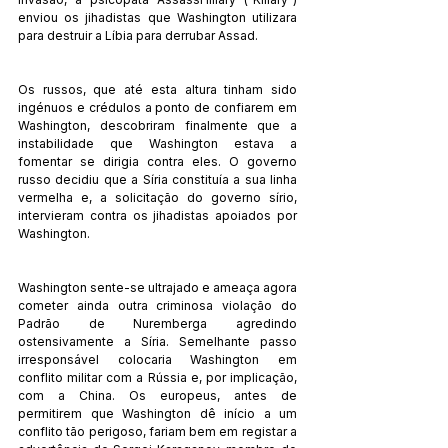
enviou os jihadistas que Washington utilizara 
para destruir a Líbia para derrubar Assad.
Os russos, que até esta altura tinham sido 
ingénuos e crédulos a ponto de confiarem em 
Washington, descobriram finalmente que a 
instabilidade que Washington estava a 
fomentar se dirigia contra eles. O governo 
russo decidiu que a Síria constituía a sua linha 
vermelha e, a solicitação do governo sírio, 
intervieram contra os jihadistas apoiados por 
Washington.
Washington sente-se ultrajado e ameaça agora 
cometer ainda outra criminosa violação do 
Padrão de Nuremberga agredindo 
ostensivamente a Síria. Semelhante passo 
irresponsável colocaria Washington em 
conflito militar com a Rússia e, por implicação, 
com a China. Os europeus, antes de 
permitirem que Washington dê início a um 
conflito tão perigoso, fariam bem em registar a 