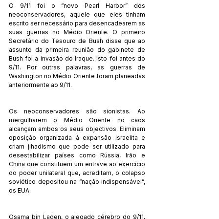
O 9/11 foi o “novo Pearl Harbor” dos 
neoconservadores, aquele que eles tinham 
escrito ser necessário para desencadearem as 
suas guerras no Médio Oriente. O primeiro 
Secretário do Tesouro de Bush disse que ao 
assunto da primeira reunião do gabinete de 
Bush foi a invasão do Iraque. Isto foi antes do 
9/11. Por outras palavras, as guerras de 
Washington no Médio Oriente foram planeadas 
anteriormente ao 9/11.
Os neoconservadores são sionistas. Ao 
mergulharem o Médio Oriente no caos 
alcançam ambos os seus objectivos. Eliminam 
oposição organizada à expansão israelita e 
criam jihadismo que pode ser utilizado para 
desestabilizar países como Rússia, Irão e 
China que constituem um entrave ao exercício 
do poder unilateral que, acreditam, o colapso 
soviético depositou na “nação indispensável”, 
os EUA.
Osama bin Laden, o alegado cérebro do 9/11, 