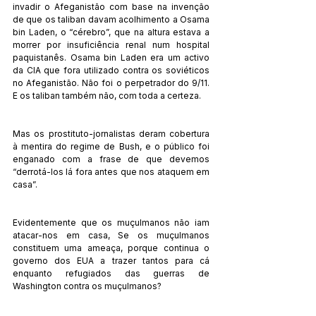
invadir o Afeganistão com base na invenção 
de que os taliban davam acolhimento a Osama 
bin Laden, o “cérebro”, que na altura estava a 
morrer por insuficiência renal num hospital 
paquistanês. Osama bin Laden era um activo 
da CIA que fora utilizado contra os soviéticos 
no Afeganistão. Não foi o perpetrador do 9/11. 
E os taliban também não, com toda a certeza.
Mas os prostituto-jornalistas deram cobertura 
à mentira do regime de Bush, e o público foi 
enganado com a frase de que devemos 
“derrotá-los lá fora antes que nos ataquem em 
casa”.
Evidentemente que os muçulmanos não iam 
atacar-nos em casa, Se os muçulmanos 
constituem uma ameaça, porque continua o 
governo dos EUA a trazer tantos para cá 
enquanto refugiados das guerras de 
Washington contra os muçulmanos?