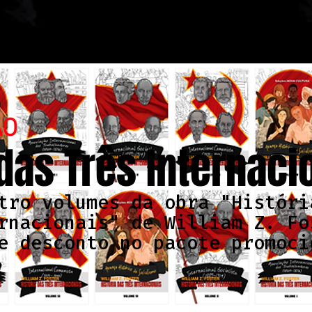
ÃO
 das Três Internaci
tro volumes da obra "Históri
rnacionais" de William Z. Fo
e desconto no pacote promoci