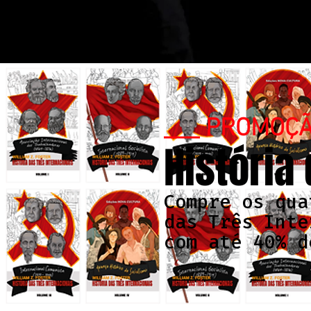
___ PROMOÇ
História
Compre os qua
das Três Inte
com até 40% d