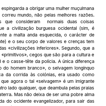
 espingarda a obrigar uma mulher muçulmana 
a correu mundo, não pelas melhores razões. 
s que consideram  normais duas coisas 
e a civilização burguesa ocidental (sim, é 
nte a malta anda esquecida, o carácter de 
nte) e o seu corpo de valores e crenças tem 
as «civilizações inferiores». Segundo, que a 
 «primitivos», cegos que são para a cultura e 
 e o casse-tête da polícia. A única diferença 
rdo do homem branco», o selvagem longínquo 
ca da corrida às colónias, era usado como 
é que agora o tal «selvagem» é um imigrante 
utro lado qualquer, que deambula pelas praias 
laterra. Mas não deixa de ser uma pobre alma 
da do ocidente evangelizador, para sair das 