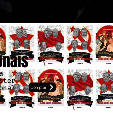
onais
a
ster
onal
Comprar