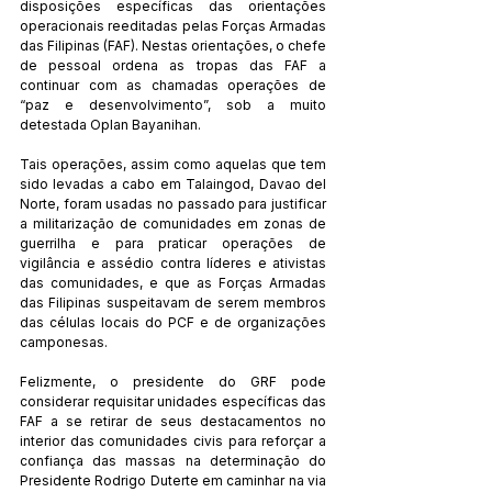
disposições específicas das orientações 
operacionais reeditadas pelas Forças Armadas 
das Filipinas (FAF). Nestas orientações, o chefe 
de pessoal ordena as tropas das FAF a 
continuar com as chamadas operações de 
“paz e desenvolvimento”, sob a muito 
detestada Oplan Bayanihan.
Tais operações, assim como aquelas que tem 
sido levadas a cabo em Talaingod, Davao del 
Norte, foram usadas no passado para justificar 
a militarização de comunidades em zonas de 
guerrilha e para praticar operações de 
vigilância e assédio contra líderes e ativistas 
das comunidades, e que as Forças Armadas 
das Filipinas suspeitavam de serem membros 
das células locais do PCF e de organizações 
camponesas.
Felizmente, o presidente do GRF pode 
considerar requisitar unidades específicas das 
FAF a se retirar de seus destacamentos no 
interior das comunidades civis para reforçar a 
confiança das massas na determinação do 
Presidente Rodrigo Duterte em caminhar na via 