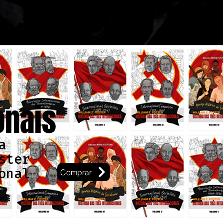
onais
a
ster
onal
Comprar