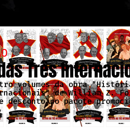
ÃO
 das Três Internaci
tro volumes da obra "Históri
rnacionais" de William Z. Fo
e desconto no pacote promoci