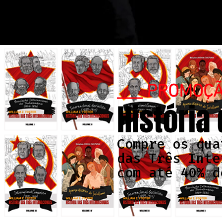
___ PROMOÇ
História
Compre os qua
das Três Inte
com até 40% d