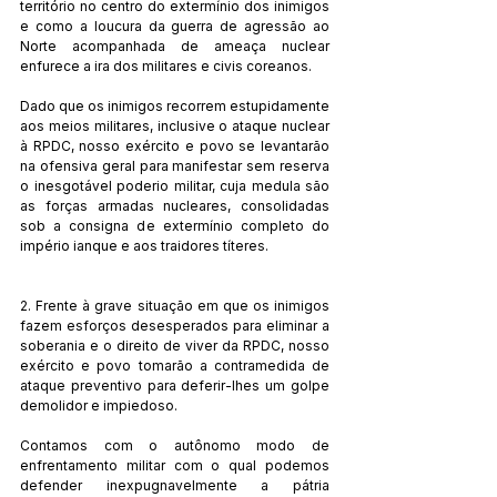
território no centro do extermínio dos inimigos 
e como a loucura da guerra de agressão ao 
Norte acompanhada de ameaça nuclear 
enfurece a ira dos militares e civis coreanos.
Dado que os inimigos recorrem estupidamente 
aos meios militares, inclusive o ataque nuclear 
à RPDC, nosso exército e povo se levantarão 
na ofensiva geral para manifestar sem reserva 
o inesgotável poderio militar, cuja medula são 
as forças armadas nucleares, consolidadas 
sob a consigna de extermínio completo do 
império ianque e aos traidores títeres.
2. Frente à grave situação em que os inimigos 
fazem esforços desesperados para eliminar a 
soberania e o direito de viver da RPDC, nosso 
exército e povo tomarão a contramedida de 
ataque preventivo para deferir-lhes um golpe 
demolidor e impiedoso.
Contamos com o autônomo modo de 
enfrentamento militar com o qual podemos 
defender inexpugnavelmente a pátria 