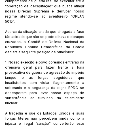
cumprimento de guerra real de executar até a 
“operação de decapitação” que busca atingir 
nossa Direção Suprema e derrubar nosso 
regime atendo-se ao aventureiro “OPLAN 
5015”.
Acerca da situação criada que chegada a fase 
tão acirrada que não se pode olhava de braços 
cruzados, o Comitê de Defesa Nacional da 
República Popular Democrática da Coreia 
declara a seguinte posição de princípios:
1. Nosso exército e povo coreanos entrarão na 
ofensiva geral para fazer frente a fúria 
provocativa de guerra de agressão do império 
ianque e as forças seguidoras que 
insatisfeitos com violar flagrantemente a 
soberania e a segurança da digna RPDC se 
desesperam para levar nosso espaço de 
subsistência ao turbilhão da calamidade 
nuclear.
A tragédia é que os Estados Unidos e suas 
forças títeres não percebem ainda como a 
injusta e ilegal “sanção” converterão este 