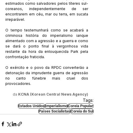
estimados como salvadores pelos títeres sul-
coreanos, independentemente de ser 
encontrarem em céu, mar ou terra, em sucata 
irreparável.
O tempo testemunhará como se acabará a 
criminosa história do imperialismo ianque 
alimentado com a agressão e a guerra e como 
se dará o ponto final à vergonhosa vida 
restante da hora da enlouquecida Park pela 
confrontação fraticida.
O exército e o povo da RPDC converterão a 
detonação da imprudente guerra de agressão 
no canto fúnebre mais cruel dos 
provocadores.
da 
KCNA (Korean Central News Agency)
Tags:
Estados Unidos
Imperialismo
Coreia Popular
Países Socialistas
Coreia do Sul