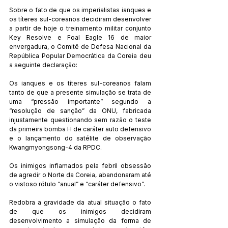
Sobre o fato de que os imperialistas ianques e 
os títeres sul-coreanos decidiram desenvolver 
a partir de hoje o treinamento militar conjunto 
Key Resolve e Foal Eagle 16 de maior 
envergadura, o Comitê de Defesa Nacional da 
República Popular Democrática da Coreia deu 
a seguinte declaração:
Os ianques e os títeres sul-coreanos falam 
tanto de que a presente simulação se trata de 
uma “pressão importante” segundo a 
“resolução de sanção” da ONU, fabricada 
injustamente questionando sem razão o teste 
da primeira bomba H de caráter auto defensivo 
e o lançamento do satélite de observação 
Kwangmyongsong-4 da RPDC.
Os inimigos inflamados pela febril obsessão 
de agredir o Norte da Coreia, abandonaram até 
o vistoso rótulo “anual” e “caráter defensivo”.
Redobra a gravidade da atual situação o fato 
de que os inimigos decidiram 
desenvolvimento a simulação da forma de 