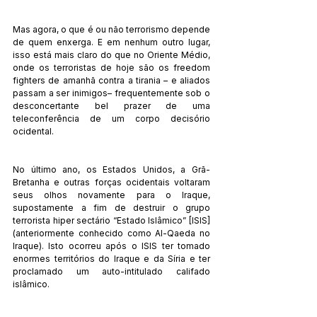
Mas agora, o que é ou não terrorismo depende 
de quem enxerga. E em nenhum outro lugar, 
isso está mais claro do que no Oriente Médio, 
onde os terroristas de hoje são os freedom 
fighters de amanhã contra a tirania – e aliados 
passam a ser inimigos– frequentemente sob o 
desconcertante bel prazer de uma 
teleconferência de um corpo decisório 
ocidental. 
No último ano, os Estados Unidos, a Grã-
Bretanha e outras forças ocidentais voltaram 
seus olhos novamente para o Iraque, 
supostamente a fim de destruir o grupo 
terrorista hiper sectário “Estado Islâmico” [ISIS] 
(anteriormente conhecido como Al-Qaeda no 
Iraque). Isto ocorreu após o ISIS ter tomado 
enormes territórios do Iraque e da Síria e ter 
proclamado um auto-intitulado califado 
islâmico. 