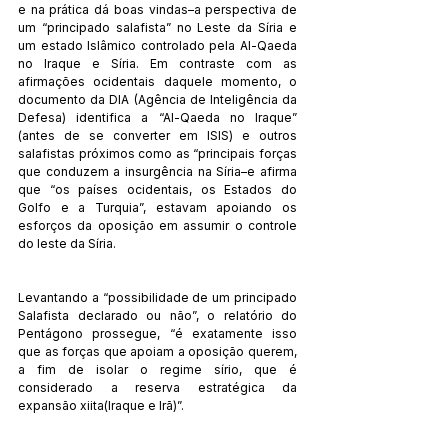
e na prática dá boas vindas–a perspectiva de 
um “principado salafista” no Leste da Síria e 
um estado Islâmico controlado pela Al-Qaeda 
no Iraque e Síria. Em contraste com as 
afirmações ocidentais daquele momento, o 
documento da DIA (Agência de Inteligência da 
Defesa) identifica a “Al-Qaeda no Iraque” 
(antes de se converter em ISIS) e outros 
salafistas próximos como as “principais forças 
que conduzem a insurgência na Síria–e afirma 
que “os países ocidentais, os Estados do 
Golfo e a Turquia”, estavam apoiando os 
esforços da oposição em assumir o controle 
do leste da Síria. 
Levantando a “possibilidade de um principado 
Salafista declarado ou não”, o relatório do 
Pentágono prossegue, “é exatamente isso 
que as forças que apoiam a oposição querem, 
a fim de isolar o regime sírio, que é 
considerado a reserva estratégica da 
expansão xiita(Iraque e Irã)”. 