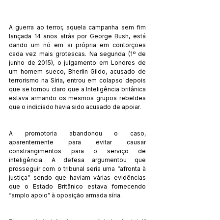
A guerra ao terror, aquela campanha sem fim 
lançada 14 anos atrás por George Bush, está 
dando um nó em si própria em contorções 
cada vez mais grotescas. Na segunda (1º de 
junho de 2015), o julgamento em Londres de 
um homem sueco, Bherlin Gildo, acusado de 
terrorismo na Síria, entrou em colapso depois 
que se tornou claro que a Inteligência britânica 
estava armando os mesmos grupos rebeldes 
que o indiciado havia sido acusado de apoiar. 
A promotoria abandonou o caso, 
aparentemente para evitar causar 
constrangimentos para o serviço de 
inteligência. A defesa argumentou que 
prosseguir com o tribunal seria uma “afronta à 
justiça” sendo que haviam várias evidências 
que o Estado Britânico estava fornecendo 
“amplo apoio” à oposição armada síria. 