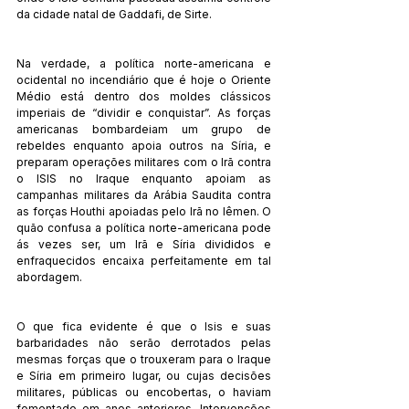
da cidade natal de Gaddafi, de Sirte. 
Na verdade, a política norte-americana e 
ocidental no incendiário que é hoje o Oriente 
Médio está dentro dos moldes clássicos 
imperiais de “dividir e conquistar”. As forças 
americanas bombardeiam um grupo de 
rebeldes enquanto apoia outros na Síria, e 
preparam operações militares com o Irã contra 
o ISIS no Iraque enquanto apoiam as 
campanhas militares da Arábia Saudita contra 
as forças Houthi apoiadas pelo Irã no Iêmen. O 
quão confusa a política norte-americana pode 
ás vezes ser, um Irã e Síria divididos e 
enfraquecidos encaixa perfeitamente em tal 
abordagem. 
O que fica evidente é que o Isis e suas 
barbaridades não serão derrotados pelas 
mesmas forças que o trouxeram para o Iraque 
e Síria em primeiro lugar, ou cujas decisões 
militares, públicas ou encobertas, o haviam 
fomentado em anos anteriores. Intervenções 