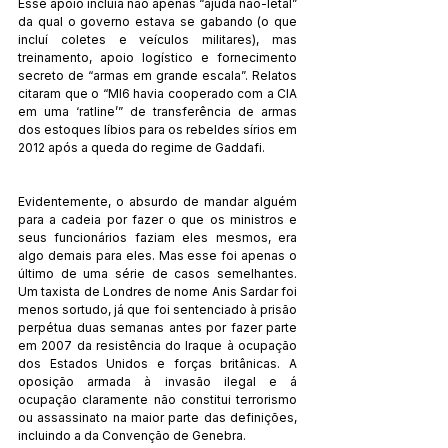
Esse apoio incluía não apenas “ajuda não-letal” 
da qual o governo estava se gabando (o que 
incluí coletes e veículos militares), mas 
treinamento, apoio logístico e fornecimento 
secreto de “armas em grande escala”. Relatos 
citaram que o “MI6 havia cooperado com a CIA 
em uma ‘ratline’” de transferência de armas 
dos estoques líbios para os rebeldes sírios em 
2012 após a queda do regime de Gaddafi. 
Evidentemente, o absurdo de mandar alguém 
para a cadeia por fazer o que os ministros e 
seus funcionários faziam eles mesmos, era 
algo demais para eles. Mas esse foi apenas o 
último de uma série de casos semelhantes. 
Um taxista de Londres de nome Anis Sardar foi 
menos sortudo, já que foi sentenciado à prisão 
perpétua duas semanas antes por fazer parte 
em 2007 da resistência do Iraque à ocupação 
dos Estados Unidos e forças britânicas. A 
oposição armada à invasão ilegal e á 
ocupação claramente não constitui terrorismo 
ou assassinato na maior parte das definições, 
incluindo a da Convenção de Genebra. 