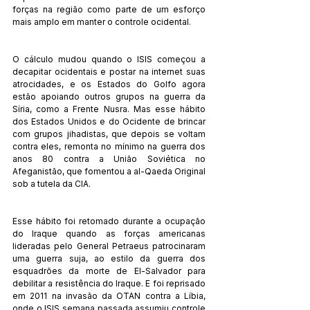
forças na região como parte de um esforço 
mais amplo em manter o controle ocidental. 
O cálculo mudou quando o ISIS começou a 
decapitar ocidentais e postar na internet suas 
atrocidades, e os Estados do Golfo agora 
estão apoiando outros grupos na guerra da 
Síria, como a Frente Nusra. Mas esse hábito 
dos Estados Unidos e do Ocidente de brincar 
com grupos jihadistas, que depois se voltam 
contra eles, remonta no mínimo na guerra dos 
anos 80 contra a União Soviética no 
Afeganistão, que fomentou a al-Qaeda Original 
sob a tutela da CIA. 
Esse hábito foi retomado durante a ocupação 
do Iraque quando as forças americanas 
lideradas pelo General Petraeus patrocinaram 
uma guerra suja, ao estilo da guerra dos 
esquadrões da morte de El-Salvador para 
debilitar a resistência do Iraque. E foi reprisado 
em 2011 na invasão da OTAN contra a Líbia, 
onde o ISIS semana passada assumiu controle 