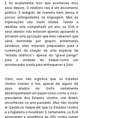
E foi exatamente isso que aconteceu dois 
anos depois. O relatório não é um documento 
político. É redigido de maneira bem densa e 
possuí ambiguidades na linguagem. Mas as 
implicações são muito nítidas. Tendo a 
rebelião síria completado um ano, os EUA e 
seus aliados não estavam apenas apoiando e 
armando uma oposição que eles saberiam que 
seria dominada por grupos extremistas 
sectários; eles estavam preparados para a 
contenção da criação de uma espécie de 
“estado islâmico”– apesar do “grave perigo” 
para a unidade do Iraque–como um 
amortecedor sunita para enfraquecer a Síria. 
Claro, isso não significa que os Estados 
Unidos criaram o Isis, apesar de alguns de 
seus aliados do Golfo certamente 
desempenharam um papel nisso–como o vice-
presidente dos Estados Unidos, Joe Biden, 
reconheceu no ano passado. Mas não existia 
al-Qaeda no Iraque até que os Estados Unidos 
e a Inglaterra o invadiram. E certamente, os EUA 
exploraram a existência do ISIS contra outras 