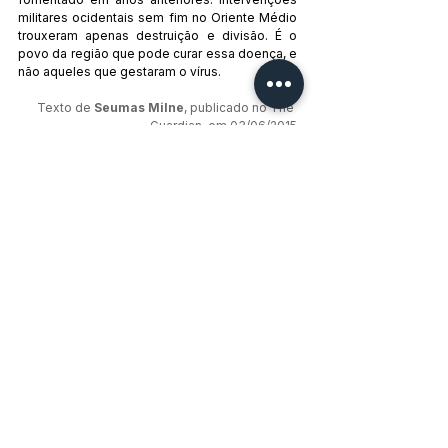
militares ocidentais sem fim no Oriente Médio 
trouxeram apenas destruição e divisão. É o 
povo da região que pode curar essa doença, e 
não aqueles que gestaram o vírus. 
Texto de 
Seumas Milne
, publicado no The 
Guardian, em 03/06/2015
Tradução de 
Gabriel Duccini
Tags:
Estados Unidos
Imperialismo
Iraque