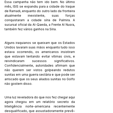
Essa campanha não tem ido bem. No último 
mês, ISIS se expandiu para a cidade do Iraque 
de Ramadi, enquanto do outro lado da fronteira 
atualmente inexistente, suas forças 
conquistaram a cidade síria de Palmira. A 
sucursal oficial da Al-Qaeda, a Frente Al Nusra, 
também fez vários ganhos na Síria. 
Alguns iraquianos se queixam que os Estados 
Unidos lavaram suas mãos enquanto tudo isso 
estava ocorrendo, os americanos insistiram 
que estavam tentando evitar vítimas civis, e 
reivindicaram sucessos significativos. 
Confidencialmente, autoridades afirmam que 
não querem ser vistos golpeando redutos 
sunitas em uma guerra sectária e que pode ser 
arriscado que os seus aliados sunitas no Golfo 
não gostem disso. 
Uma luz reveladora do que nos fez chegar aqui 
agora chegou em um relatório secreto da 
Inteligência norte-americana recentemente 
desqualificado, que assustadoramente prevê–