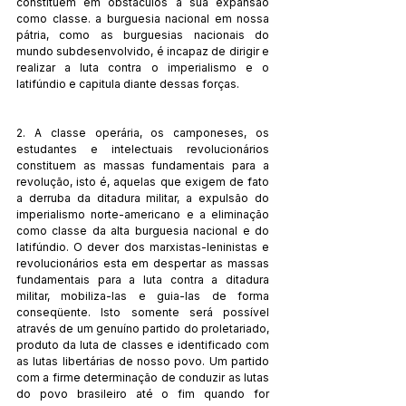
constituem em obstáculos a sua expansão 
como classe. a burguesia nacional em nossa 
pátria, como as burguesias nacionais do 
mundo subdesenvolvido, é incapaz de dirigir e 
realizar a luta contra o imperialismo e o 
latifúndio e capitula diante dessas forças.
2. A classe operária, os camponeses, os 
estudantes e intelectuais revolucionários 
constituem as massas fundamentais para a 
revolução, isto é, aquelas que exigem de fato 
a derruba da ditadura militar, a expulsão do 
imperialismo norte-americano e a eliminação 
como classe da alta burguesia nacional e do 
latifúndio. O dever dos marxistas-leninistas e 
revolucionários esta em despertar as massas 
fundamentais para a luta contra a ditadura 
militar, mobiliza-las e guia-las de forma 
conseqüente. Isto somente será possível 
através de um genuíno partido do proletariado, 
produto da luta de classes e identificado com 
as lutas libertárias de nosso povo. Um partido 
com a firme determinação de conduzir as lutas 
do povo brasileiro até o fim quando for 