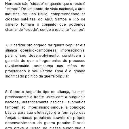
Nordeste são "cidade" enquanto que o resto é 
"campo". De um ponto de vista nacional, a área 
industrial de São Paulo, compreendendo as 
cidades satélites do ABC, Santos e Rio de 
Janeiro formam o conjunto que podemos 
chamar de "cidade", sendo o restante "campo".
7. O caráter prolongado da guerra popular e a 
aliança operário-camponesa, imprescindível 
para o seu desenvolvimento, constituem a 
garantia de que a hegemonias do processo 
revolucionário permaneça nas mãos do 
proletariado e seu Partido. Essa é o grande 
significado político da guerra popular.
8. Sobre o segundo tipo de aliança, ou mais 
precisamente a frente única com a burguesia 
nacional, autenticamente nacional, submetida 
também ao imperialismo ianque, a condição 
básica para sua efetivação é a formação das 
forças armadas populares através do próprio 
desenvolvimento da guerra popular. E seria 
erro grave e ilusão de classe supor que a 