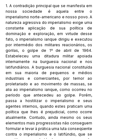
1. A contradição principal que se manifesta em 
nossa sociedade é aquela entre o 
imperialismo norte-americano e nosso povo. A 
natureza agressiva do imperialismo exige uma 
constante aplicação de sua política de 
dominação e exploração, em virtude desse 
fato, o imperialismo ianque dirigiu e executou 
por intermédio dos militares reacionários, os 
gorilas, o golpe de 1º de abril de 1964. 
Estabeleceu uma ditadura militar apoiada 
internamente na burguesia nacional e nos 
latifundiários. A burguesia nacional constituída 
em sua maioria de pequenos e médios 
industriais e comerciantes, por temor ao 
proletariado e ao movimento de massas, se 
alia ao imperialismo ianque, como ocorreu no 
período que antecedeu ao golpe. Porém, 
passa a hostilizar o imperialismo e seus 
agentes internos, quando estes praticam uma 
política que lhes é prejudicial, como ocorre 
atualmente. Contudo, ainda mesmo os seus 
elementos mais progressistas não conseguem 
formular e levar à prática uma luta conseqüente 
contra o imperialismo e o latifúndio, que se 