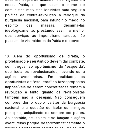
nossa Pátria, os que usam o nome de 
comunistas marxistas-leninistas para seguir a 
política da contra-revolução a reboque da 
burguesia nacional, para infundir o medo no 
espírito das massas, desarma-las 
ideologicamente, prestando assim o melhor 
dos serviços ao imperialismo ianque, não 
passam de vis traidores da Pátria e do povo.
10. Além do oportunismo de direita, o 
proletariado e seu Partido devem dar combate, 
sem trégua, ao oportunismo de "esquerda", 
que isola os revolucionários, levando-os a 
ações aventureiras. Em realidade, os 
oportunistas de "esquerda" ao fazer propostas 
impossíveis de serem concretizadas temem a 
revolução e tanto quanto os revisionistas 
também não a desejam. Não conseguem 
compreender o duplo caráter da burguesia 
nacional e a questão de isolar os inimigos 
principais, aniquilando-os sempre por partes. 
Ao contrário, se isolam e se lançam a ações 
aventureiras porque desprezam taticamente o 