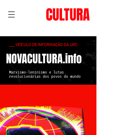
NOVA
CULTURA
___ VEÍCULO DE INFORMAÇÃO DA URC
NOVACULTURA.info
Marxismo-leninismo e lutas
revolucionárias dos povos do mundo