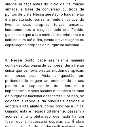
aliança se faça antes do início da insurreição 
armada, a base de conversão ou troca de 
pontos de vista. Nessa questão, o fundamento 
é o proletariado realizar a frente única quando 
tiver a suas próprias forças armadas, 
independentes e dirigidas pelo seu Partido, 
garantia de que a luta contra o imperialismo e o 
latifúndio irá até o fim, isenta de vacilações ou 
capitulações próprias da burguesia nacional.
9. Nesse ponto cabe assinalar a maneira 
contra-revolucionária de compreender a frente 
única que os revisionistas modernos aplicam 
em nosso país. Vista a questão em 
profundidade negam ao proletariado e seu 
partido a capacidade de derrotar o 
imperialismo e seus lacaios e colocam na mão 
da burguesia nacional essa tarefa. Por isso, se 
colocam a reboque da burguesia nacional e 
adotam a luta eleitoral como principal e única. 
Quando esta é negada totalmente, passam a 
aconselhar o proletariado que nada há por 
fazer, que é necessário esperar, etc. É claro 
que, na situação de ditadura militar vigente em 