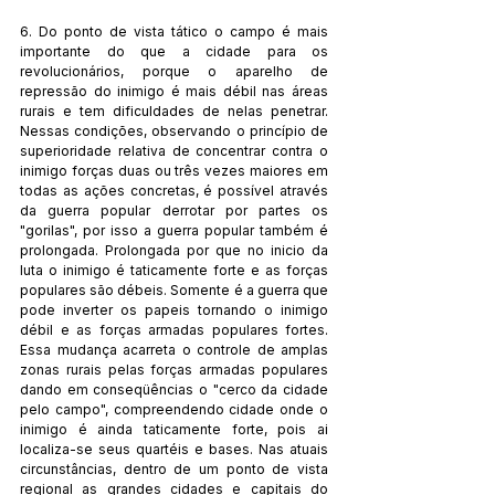
6. Do ponto de vista tático o campo é mais 
importante do que a cidade para os 
revolucionários, porque o aparelho de 
repressão do inimigo é mais débil nas áreas 
rurais e tem dificuldades de nelas penetrar. 
Nessas condições, observando o princípio de 
superioridade relativa de concentrar contra o 
inimigo forças duas ou três vezes maiores em 
todas as ações concretas, é possível através 
da guerra popular derrotar por partes os 
"gorilas", por isso a guerra popular também é 
prolongada. Prolongada por que no inicio da 
luta o inimigo é taticamente forte e as forças 
populares são débeis. Somente é a guerra que 
pode inverter os papeis tornando o inimigo 
débil e as forças armadas populares fortes. 
Essa mudança acarreta o controle de amplas 
zonas rurais pelas forças armadas populares 
dando em conseqüências o "cerco da cidade 
pelo campo", compreendendo cidade onde o 
inimigo é ainda taticamente forte, pois ai 
localiza-se seus quartéis e bases. Nas atuais 
circunstâncias, dentro de um ponto de vista 
regional as grandes cidades e capitais do 