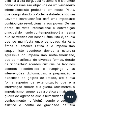
eliminar a alta burguesia nacional e o latifúndio 
como classes são objetivos de um verdadeiro 
internacionalista proletário em nossa Pátria, 
que conquistando o Poder, estabelecendo um 
Governo Revolucionário dará uma importante 
contribuição revolucionária aos povos. De um 
ponto de vista internacional a contradição 
principal do mundo contemporâneo é a mesma 
que se verifica em nossa Pátria, isto é, aquela 
que se manifesta entre os povos da Ásia, 
África e América Latina e o imperialismo 
ianque. Isto acontece devido à natureza 
agressiva do imperialismo norte-americano, 
que se manifesta de diversas formas, desde 
os "inocentes" acordos culturais, os leoninos 
acordos econômicos e dumpings , as 
intervenções diplomáticas, a preparação e 
execução de golpes de Estado, até a sua 
forma superior de exteriorização que é a 
intervenção armada e a guerra. Atualmente, o 
imperialismo ianque leva à pratica a mais cruel 
guerra de agressão que a humanidade já teve 
conhecimento no Vietnã, sendo o sudoeste 
asiático o centro de gravidade de sua 
estratégia contra-revolucionaria. Tendo em 