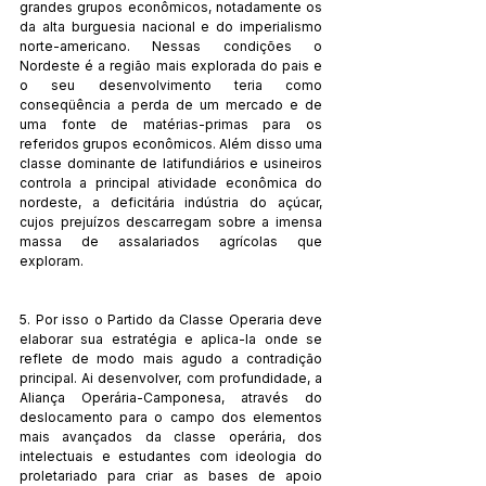
grandes grupos econômicos, notadamente os 
da alta burguesia nacional e do imperialismo 
norte-americano. Nessas condições o 
Nordeste é a região mais explorada do pais e 
o seu desenvolvimento teria como 
conseqüência a perda de um mercado e de 
uma fonte de matérias-primas para os 
referidos grupos econômicos. Além disso uma 
classe dominante de latifundiários e usineiros 
controla a principal atividade econômica do 
nordeste, a deficitária indústria do açúcar, 
cujos prejuízos descarregam sobre a imensa 
massa de assalariados agrícolas que 
exploram.
5. Por isso o Partido da Classe Operaria deve 
elaborar sua estratégia e aplica-la onde se 
reflete de modo mais agudo a contradição 
principal. Ai desenvolver, com profundidade, a 
Aliança Operária-Camponesa, através do 
deslocamento para o campo dos elementos 
mais avançados da classe operária, dos 
intelectuais e estudantes com ideologia do 
proletariado para criar as bases de apoio 