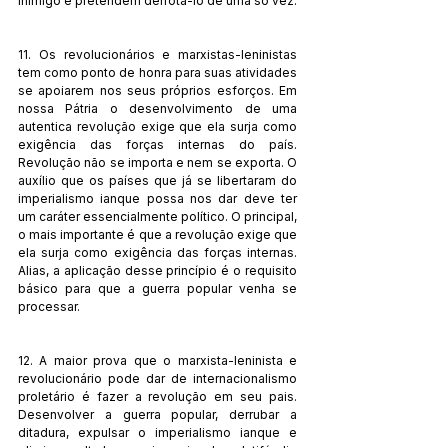
inimigo e pretendem derrota-lo de uma só vez.
11. Os revolucionários e marxistas-leninistas 
tem como ponto de honra para suas atividades 
se apoiarem nos seus próprios esforços. Em 
nossa Pátria o desenvolvimento de uma 
autentica revolução exige que ela surja como 
exigência das forças internas do país. 
Revolução não se importa e nem se exporta. O 
auxílio que os países que já se libertaram do 
imperialismo ianque possa nos dar deve ter 
um caráter essencialmente político. O principal, 
o mais importante é que a revolução exige que 
ela surja como exigência das forças internas. 
Alias, a aplicação desse princípio é o requisito 
básico para que a guerra popular venha se 
processar.
12. A maior prova que o marxista-leninista e 
revolucionário pode dar de internacionalismo 
proletário é fazer a revolução em seu pais. 
Desenvolver a guerra popular, derrubar a 
ditadura, expulsar o imperialismo ianque e 