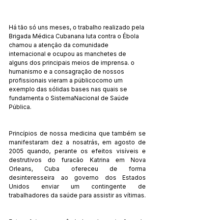
Há tão só uns meses, o trabalho realizado pela 
Brigada Médica Cubanana luta contra o Ébola 
chamou a atenção da comunidade 
internacional e ocupou as manchetes de 
alguns dos principais meios de imprensa. o 
humanismo e a consagração de nossos 
profissionais vieram a públicocomo um 
exemplo das sólidas bases nas quais se 
fundamenta o SistemaNacional de Saúde 
Pública. 
Princípios de nossa medicina que também se 
manifestaram dez a nosatrás, em agosto de 
2005 quando, perante os efeitos visíveis e 
destrutivos do furacão Katrina em Nova 
Orleans, Cuba ofereceu de forma 
desinteresseira ao governo dos Estados 
Unidos enviar um contingente de 
trabalhadores da saúde para assistir as vítimas.