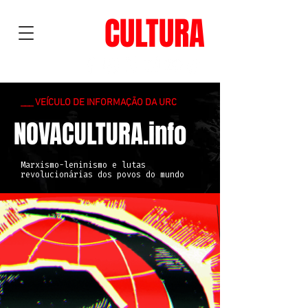
NOVA
CULTURA
___ VEÍCULO DE INFORMAÇÃO DA URC
NOVACULTURA.info
Marxismo-leninismo e lutas
revolucionárias dos povos do mundo