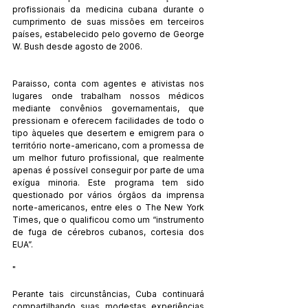
profissionais da medicina cubana durante o 
cumprimento de suas missões em terceiros 
países, estabelecido pelo governo de George 
W. Bush desde agosto de 2006.
Paraisso, conta com agentes e ativistas nos 
lugares onde trabalham nossos médicos 
mediante convênios governamentais, que 
pressionam e oferecem facilidades de todo o 
tipo àqueles que desertem e emigrem para o 
território norte-americano, com a promessa de 
um melhor futuro profissional, que realmente 
apenas é possível conseguir por parte de uma 
exígua minoria. Este programa tem sido 
questionado por vários órgãos da imprensa 
norte-americanos, entre eles o The New York 
Times, que o qualificou como um “instrumento 
de fuga de cérebros cubanos, cortesia dos 
EUA”.
"
Perante tais circunstâncias, Cuba continuará 
compartilhando suas modestas experiências 