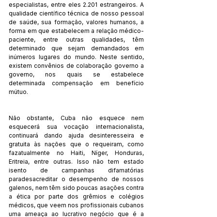
especialistas, entre eles 2.201 estrangeiros. A 
qualidade científico técnica de nosso pessoal 
de saúde, sua formação, valores humanos, a 
forma em que estabelecem a relação médico-
paciente, entre outras qualidades, têm 
determinado que sejam demandados em 
inúmeros lugares do mundo. Neste sentido, 
existem convênios de colaboração governo a 
governo, nos quais se estabelece 
determinada compensação em benefício 
mútuo.
Não obstante, Cuba não esquece nem 
esquecerá sua vocação internacionalista, 
continuará dando ajuda desinteresseira e 
gratuita às nações que o requeiram, como 
fazatualmente no Haiti, Níger, Honduras, 
Eritreia, entre outras. Isso não tem estado 
isento de campanhas difamatórias 
paradesacreditar o desempenho de nossos 
galenos, nem têm sido poucas asações contra 
a ética por parte dos grêmios e colégios 
médicos, que veem nos profissionais cubanos 
uma ameaça ao lucrativo negócio que é a 