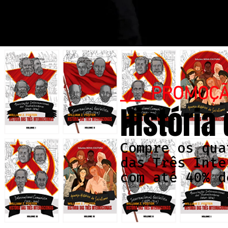
___ PROMOÇ
História
Compre os qua
das Três Inte
com até 40% d