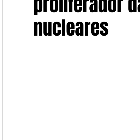
proliferador 
nucleares