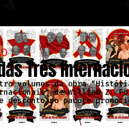
ÃO
 das Três Internaci
tro volumes da obra "Históri
rnacionais" de William Z. Fo
e desconto no pacote promoci