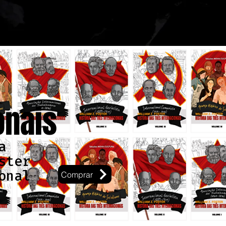
onais
a
ster
onal
Comprar