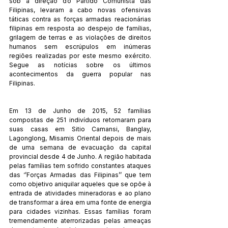
sob a direção do Partido Comunista das 
Filipinas, levaram a cabo novas ofensivas 
táticas contra as forças armadas reacionárias 
filipinas em resposta ao despejo de famílias, 
grilagem de terras e as violações de direitos 
humanos sem escrúpulos em inúmeras 
regiões realizadas por este mesmo exército. 
Segue as notícias sobre os últimos 
acontecimentos da guerra popular nas 
Filipinas.
Em 13 de Junho de 2015, 52 famílias 
compostas de 251 indivíduos retornaram para 
suas casas em Sitio Camansi, Banglay, 
Lagonglong, Misamis Oriental depois de mais 
de uma semana de evacuação da capital 
provincial desde 4 de Junho. A região habitada 
pelas famílias tem sofrido constantes ataques 
das ‘’Forças Armadas das Filipinas’’ que tem 
como objetivo aniquilar aqueles que se opõe à 
entrada de atividades mineradoras e ao plano 
de transformar a área em uma fonte de energia 
para cidades vizinhas. Essas famílias foram 
tremendamente aterrorizadas pelas ameaças 