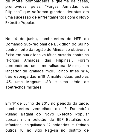
de morte, bombardeios e queima de casas, 
promovidas pelas ‘’Forças Armadas das 
Filipinas’’ que sofreram grandes derrotas em 
uma sucessão de enfrentamentos com o Novo 
Exército Popular.
No 14 de junho, combatentes do NEP do 
Comando Sub-regional de Bukidnon do Sul no 
centro-norte da região de Mindanao obtiveram 
êxito em sua ofensiva tática ousada contra as 
‘’Forças Armadas das Filipinas’’. Foram 
apreendidos uma metralhadora Minimi, um 
lançador de granada m203, cinco rifles m14, 
três espingardas m16 Armalite, duas pistolas 
.45, uma Magnum .38 e uma série de 
apetrechos militares.
Em 1º de Junho de 2015 no período da tarde, 
combatentes vermelhos do 1º Esquadrão 
Pulang Bagani do Novo Exército Popular 
cercaram um pelotão do 69º Batalhão de 
Infantaria, aniquilando 12 soldados e ferindo 
outros 10 no Sítio Pag-sa no distrito de 