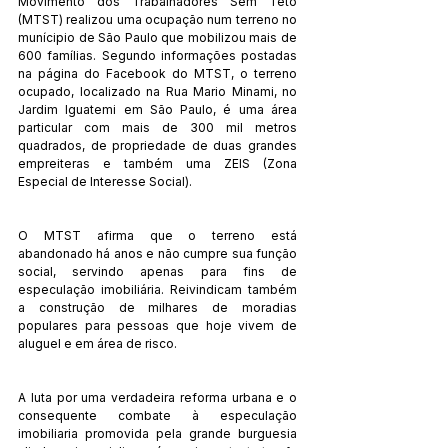
Movimento dos Trabalhadores Sem Teto 
(MTST) realizou uma ocupação num terreno no 
munícipio de São Paulo que mobilizou mais de 
600 famílias. Segundo informações postadas 
na página do Facebook do MTST, o terreno 
ocupado, localizado na Rua Mario Minami, no 
Jardim Iguatemi em São Paulo, é uma área 
particular com mais de 300 mil metros 
quadrados, de propriedade de duas grandes 
empreiteras e também uma ZEIS (Zona 
Especial de Interesse Social).
O MTST afirma que o terreno está 
abandonado há anos e não cumpre sua função 
social, servindo apenas para fins de 
especulação imobiliária. Reivindicam também 
a construção de milhares de moradias 
populares para pessoas que hoje vivem de 
aluguel e em área de risco.
A luta por uma verdadeira reforma urbana e o 
consequente combate à especulação 
imobiliaria promovida pela grande burguesia 